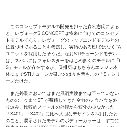
このコンセプトモデルの開発を担った森宏志氏による
と、レヴォーグS CONCEPTは将来に向けてのコンセプ
トモデルであり、レヴォーグのトップエンドモデルとの
位置づけであることも考慮し、実績のあるEJではなくFA
ユニットを採用したそうだ。なおSTIチューンドモデル
は、スバルにはフォレスターをはじめ多くのモデルに「t
S」モデルが存在するが、吸排気はもちろんエンジン本
体にまでSTIチューンが及ぶのは今も昔もこの「S」シリ
ーズだけだ。
また外装においてはまだ風洞実験までは至っていない
ものの、今までSTIが蓄積してきた空力のノウハウを盛
り込み、比較的ノーマルの外観から変化の少なかった
「S401」「S402」に比べ大胆なデザインを採用したと
のこと。展示されたモデルのボディーカラーは、すでに