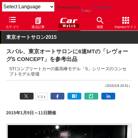
Powered by
Translate
Car Watch
自動車
スバル
コンセプトカー
カテゴリ
過去記事
検索
Impressサイト
東京オートサロン2015
スバル、東京オートサロンに6速MTの「レヴォー
グS CONCEPT」を参考出品
STIコンプリートカーの最高峰モデル「S」シリーズのコンセ
プトモデル登場
（2015/1/9 20:51）
リスト
2015年1月9日～11日開催