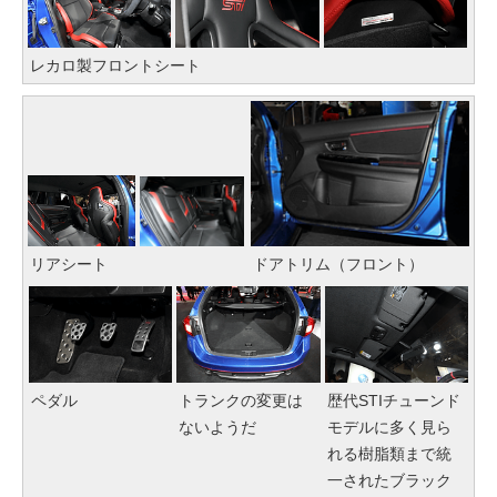
レカロ製フロントシート
リアシート
ドアトリム（フロント）
ペダル
トランクの変更は
歴代STIチューンド
ないようだ
モデルに多く見ら
れる樹脂類まで統
一されたブラック