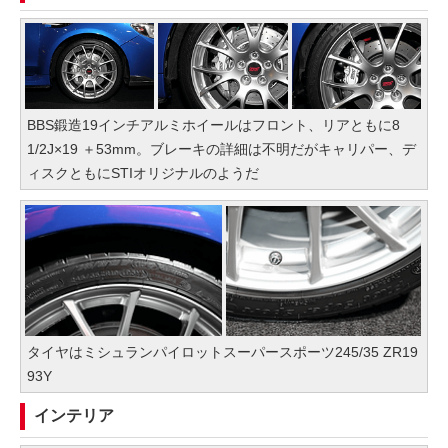
BBS鍛造19インチアルミホイールはフロント、リアともに8
1/2J×19 ＋53mm。ブレーキの詳細は不明だがキャリパー、デ
ィスクともにSTIオリジナルのようだ
タイヤはミシュランパイロットスーパースポーツ245/35 ZR19
93Y
インテリア