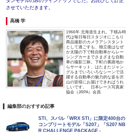
ダンモデルのみのラインアップでした。お詫びして訂正
させていただきます。
高橋 学
1966年 北海道生まれ。下積み時
代は毎日毎日スタジオにこもり
商品撮影のカメラアシスタント
として過ごすも、独立後はなぜ
か太陽の下で軽自動車からレー
シングカーまでさまざまな自動
車の撮影三昧。下町の裏路地か
らサーキット、はたまたジャン
グルまでいろいろなシーンで活
躍する自動車の魅力的な姿を沢
山の皆様にお届けできればうれ
しいです。 日本レース写真家
協会（JRPA）会員
編集部のおすすめ記事
STI、スバル「WRX STI」に限定400台の
コンプリートモデル「S207」「S207 NB
R CHALLENGE PACKAGE」