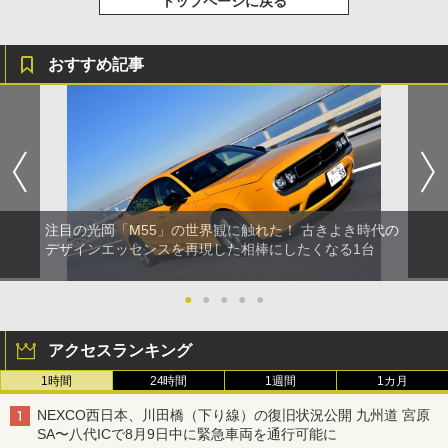
トップページに戻る
おすすめ記事
注目の光岡「M55」の世界観に触れた！ 古きよき時代の
デザインエッセンスを再現した相棒にしたくなる1台
●
●
●
●
●
アクセスランキング
1時間
24時間
1週間
1カ月
NEXCO西日本、川田橋（下り線）の復旧状況公開 九州道 宮原
SA〜八代ICで8月9日中に緊急車両を通行可能に