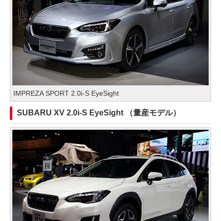
IMPREZA SPORT 2.0i-S EyeSight
SUBARU XV 2.0i-S EyeSight （量産モデル）