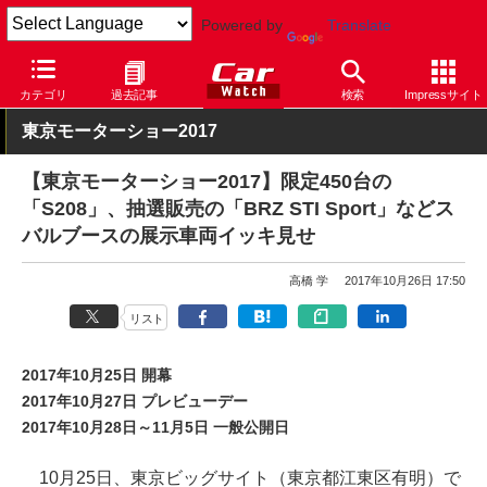
Powered by
Translate
Car Watch
イベント
東京モーターショー
2017
カテゴリ
過去記事
検索
Impressサイト
東京モーターショー2017
【東京モーターショー2017】限定450台の
「S208」、抽選販売の「BRZ STI Sport」などス
バルブースの展示車両イッキ見せ
高橋 学
2017年10月26日 17:50
リスト
2017年10月25日 開幕
2017年10月27日 プレビューデー
2017年10月28日～11月5日 一般公開日
10月25日、東京ビッグサイト（東京都江東区有明）で