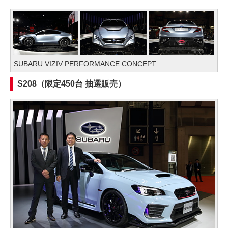
SUBARU VIZIV PERFORMANCE CONCEPT
S208（限定450台 抽選販売）