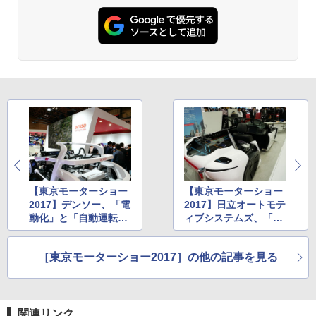
【東京モーターショー
【東京モーターショー
2017】デンソー、「電
2017】日立オートモテ
動化」と「自動運転」
ィブシステムズ、「M
の2分野へ投資を増や
oving Forward! 人・
し技術革新を加速
クルマ・社会がつなが
［東京モーターショー2017］の他の記事を見る
る未来」をテーマに最
新システムを紹介
関連リンク