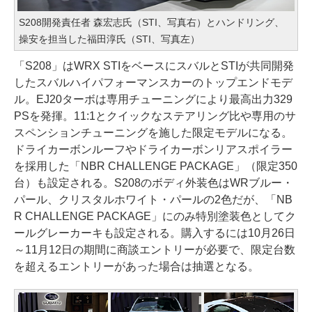
S208開発責任者 森宏志氏（STI、写真右）とハンドリング、
操安を担当した福田淳氏（STI、写真左）
「S208」はWRX STIをベースにスバルとSTIが共同開発
したスバルハイパフォーマンスカーのトップエンドモデ
ル。EJ20ターボは専用チューニングにより最高出力329
PSを発揮。11:1とクイックなステアリング比や専用のサ
スペンションチューニングを施した限定モデルになる。
ドライカーボンルーフやドライカーボンリアスポイラー
を採用した「NBR CHALLENGE PACKAGE」（限定350
台）も設定される。S208のボディ外装色はWRブルー・
パール、クリスタルホワイト・パールの2色だが、「NB
R CHALLENGE PACKAGE」にのみ特別塗装色としてク
ールグレーカーキも設定される。購入するには10月26日
～11月12日の期間に商談エントリーが必要で、限定台数
を超えるエントリーがあった場合は抽選となる。