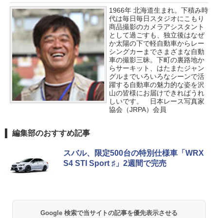
1966年 北海道生まれ。下積み時
代は毎日毎日スタジオにこもり
商品撮影のカメラアシスタント
として過ごすも、独立後はなぜ
か太陽の下で軽自動車からレー
シングカーまでさまざまな自動
車の撮影三昧。下町の裏路地か
らサーキット、はたまたジャン
グルまでいろいろなシーンで活
躍する自動車の魅力的な姿を沢
山の皆様にお届けできればうれ
しいです。 日本レース写真家
協会（JRPA）会員
編集部のおすすめ記事
スバル、限定500台の特別仕様車「WRX
S4 STI Sport ♯」2週間で完売
Google 検索で当サイトの記事を優先表示させる