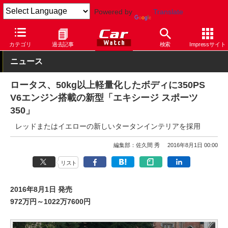
Powered by
Translate
Car Watch
自動車
ロータス
エキシージ
カテゴリ
過去記事
検索
Impressサイト
ニュース
ロータス、50kg以上軽量化したボディに350PS
V6エンジン搭載の新型「エキシージ スポーツ
350」
レッドまたはイエローの新しいタータンインテリアを採用
編集部：佐久間 秀
2016年8月1日 00:00
リスト
2016年8月1日 発売
972万円～1022万7600円