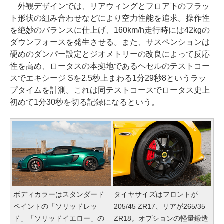
外観デザインでは、リアウィングとフロア下のフラッ
ト形状の組み合わせなどにより空力性能を追求。操作性
を絶妙のバランスに仕上げ、160km/h走行時には42kgの
ダウンフォースを発生させる。また、サスペンションは
硬めのダンパー設定とジオメトリーの改良によって反応
性を高め、ロータスの本拠地であるヘセルのテストコー
スでエキシージ Sを2.5秒上まわる1分29秒8というラッ
プタイムを計測。これは同テストコースでロータス史上
初めて1分30秒を切る記録になるという。
ボディカラーはスタンダード
タイヤサイズはフロントが
ペイントの「ソリッドレッ
205/45 ZR17、リアが265/35
ド」「ソリッドイエロー」の
ZR18。オプションの軽量鍛造