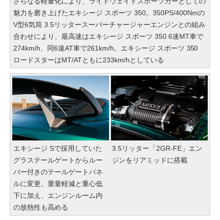
さらなる軽量化により、ライトウェイトスポーツカーとしての
魅力を磨き上げたエキシージ スポーツ 350。350PS/400Nmの
V型6気筒 3.5リッタースーパーチャージャーエンジンとの組み
合わせにより、最高速はエキシージ スポーツ 350 6速MT車で
274km/h、同6速AT車で261km/h。エキシージ スポーツ 350
ロードスターはMT/ATともに233km/hとしている
エキシージ Sで採用していた
3.5リッター「2GR-FE」エン
グラステールゲートからルー
ジンをリアミッドに搭載
バー付きのテールゲートパネ
ルに変更。重量軽減と重心低
下に加え、エンジンルーム内
の放熱性も高める