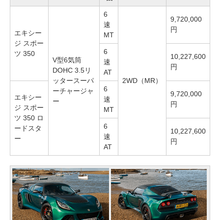
6
9,720,000
速
円
エキシー
MT
ジ スポー
6
ツ 350
10,227,600
V型6気筒
速
円
DOHC 3.5リ
AT
ッタースーパ
2WD（MR）
6
ーチャージャ
9,720,000
エキシー
速
ー
円
ジ スポー
MT
ツ 350 ロ
6
ードスタ
10,227,600
速
ー
円
AT