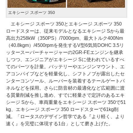
エキシージ スポーツ 350
エキシージ スポーツ 350とエキシージ スポーツ 350
ロードスターは、従来モデルとなるエキシージ Sから最
高出力258kW（350PS）/7000rpm、最大トルク400Nm
（40.8kgm）/4500rpmを発生するV型6気筒DOHC 3.5リ
ッタースーパーチャージャーの2GR-FEエンジンを継承
しつつ、エンジニアがエキシージ Sに使われているすべ
てのパーツを計量。バッテリーやエンジンマウント、エ
アコンパイプなどを軽量化し、シフトノブが露出したセ
ンターコンソール、ルーバーを装着するテールゲートパ
ネルなどを採用。さらに防音材の最適化など広範囲に渡
る質量削減を推し進め、すでに軽量さで定評のあるエキ
シージ Sから、車両重量をエキシージ スポーツ 350で51
kg、エキシージ スポーツ 350 ロードスターで61kg削
減。「ロータスのデザイン哲学である『より軽く、より
速く』を完璧に体現する1台」として磨き上げた。