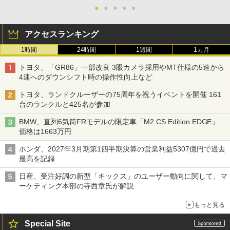
●
●
●
●
●
アクセスランキング
1時間
24時間
1週間
1カ月
トヨタ、「GR86」一部改良 3眼カメラ採用やMT仕様の5速から
4速へのダウンシフト時の操作性向上など
トヨタ、ランドクルーザーの75周年を祝うイベントを開催 161
台のランクルと425名が参加
BMW、直列6気筒FRモデルの限定車「M2 CS Edition EDGE」
価格は1663万円
ホンダ、2027年3月期第1四半期決算の営業利益5307億円で過去
最高を記録
日産、受注好調の新型「キックス」のユーザー動向に関して、マ
ーケティング本部の寺西章氏が解説
もっと見る
Special Site