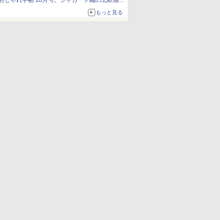
おしゃれ手帖 10月号。ジャカード織の北欧猫デ
ザイン
もっと見る