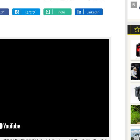
ェア
はてブ
note
LinkedIn