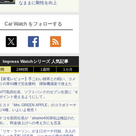
なままに剛性を向上
Car Watch をフォローする
Impress Watchシリーズ 人気記事
時間
24時間
1週間
1カ月
【家電レビュー】手ごわい雑草との戦い、コメ
リの草刈機で完全勝利 掃除機感覚で使えた
NTT島田社長、ソフトバンクのセブン出資に「d
ポイント使えるようにして」
ミスド「Mrs. GREEN APPLE」のコラボドーナ
ツ4種、いよいよ発売！
ドコモ前田社長が「ahamo40GB化は検証のた
め」、料金値上げへの考え方にも言及
「リサ・ラーソン」がま口ポーチ付録、大人の