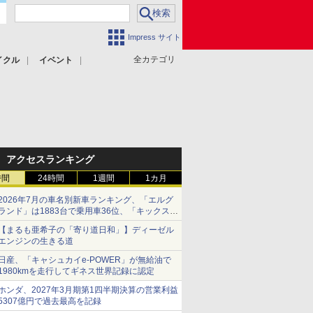
Impress サイト
全カテゴリ
イクル
イベント
アクセスランキング
時間
24時間
1週間
1カ月
2026年7月の車名別新車ランキング、「エルグ
ランド」は1883台で乗用車36位、「キックス」
は2591台で27位に
【まるも亜希子の「寄り道日和」】ディーゼル
エンジンの生きる道
日産、「キャシュカイe-POWER」が無給油で
1980kmを走行してギネス世界記録に認定
ホンダ、2027年3月期第1四半期決算の営業利益
5307億円で過去最高を記録