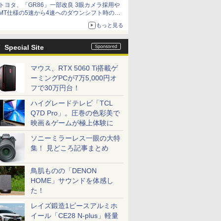
トヨタ、「GR86」一部改良 3眼カメラ採用や
MT仕様の5速から4速へのダウンシフト時の操
作性向上など
もっと見る
Special Site
マウス、RTX 5060 Ti搭載ゲ
ーミングPCが7万5,000円オ
フで30万円台！
ハイグレードテレビ「TCL
Q7D Pro」。圧巻の色彩美で
映画＆ゲームが極上体験に
ソニーミラーレス一眼の大特
集！ 見どころ記事まとめ
鳥肌ものの「DENON
HOME」サウンドを体感し
た！
レイズ鍛造1ピースアルミホ
イール「CE28 N-plus」軽量