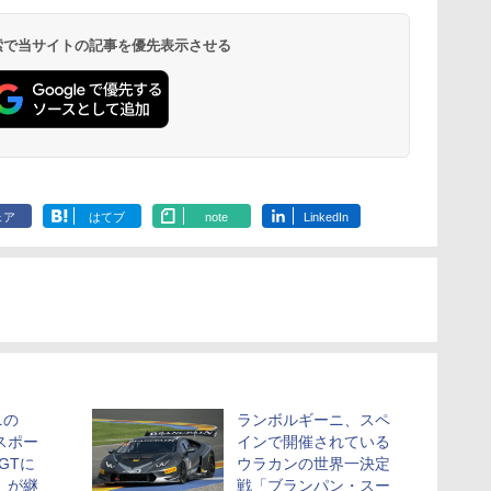
 検索で当サイトの記事を優先表示させる
ェア
はてブ
note
LinkedIn
ニの
ランボルギーニ、スペ
スポー
インで開催されている
GTに
ウラカンの世界一決定
」が継
戦「ブランパン・スー