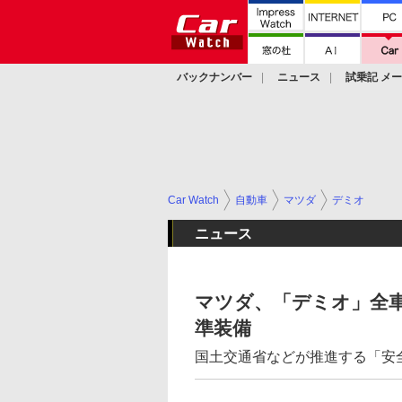
バックナンバー
ニュース
試乗記 メ
カスタム
Car Watch
自動車
マツダ
デミオ
ニュース
マツダ、「デミオ」全車に
準装備
国土交通省などが推進する「安