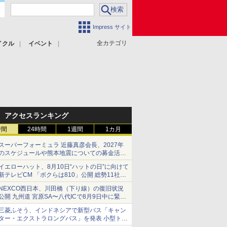
Impress サイト
全カテゴリ
イクル
イベント
アクセスランキング
時間
24時間
1週間
1カ月
スーパーフォーミュラ 近藤真彦会長、2027年
のスケジュールや熊本地震についての募金活動
を紹介
イエローハット、8月10日“ハットの日”に向けて
新テレビCM 「ボクらは810」公開 総勢11社
107名が参画
NEXCO西日本、川田橋（下り線）の復旧状況
公開 九州道 宮原SA〜八代ICで8月9日中に緊急
車両を通行可能に
三菱ふそう、インドネシアで新型バス「キャン
ター・エクストラロングバス」を発表 小型トラ
ックベースの観光・旅客輸送向けバス