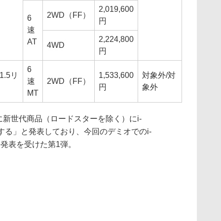
2,019,600
2WD（FF）
6
円
速
2,224,800
AT
4WD
円
6
1.5リ
1,533,600
対象外/対
速
2WD（FF）
円
象外
MT
に新世代商品（ロードスターを除く）にi-
準化する」と発表しており、今回のデミオでのi-
この発表を受けた第1弾。