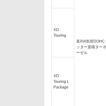
XD
Touring
直列4気筒DOHC 
ッター直噴ター
ーゼル
XD
Touring L
Package