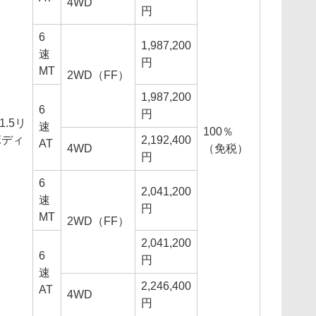
4WD
円
6
1,987,200
速
円
MT
2WD（FF）
1,987,200
6
円
1.5リ
速
100％
ボディ
2,192,400
AT
4WD
（免税）
円
6
2,041,200
速
円
MT
2WD（FF）
2,041,200
6
円
速
2,246,400
AT
4WD
円