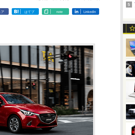
ェア
はてブ
note
LinkedIn