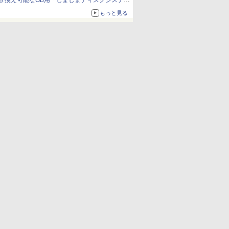
き換え可能なGB用「しましまディスクシステ
ム」
もっと見る