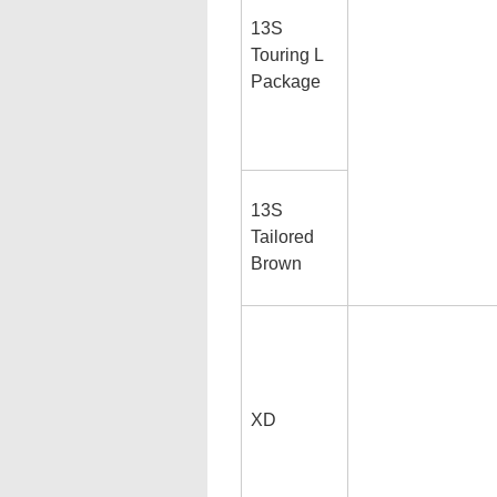
13S
Touring L
Package
13S
Tailored
Brown
XD