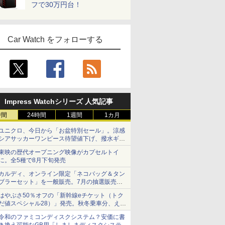
フで30万円台！
Car Watch をフォローする
Impress Watchシリーズ 人気記事
時間
24時間
1週間
1カ月
ユニクロ、今日から「お盆特別セール」。涼感
シアサッカーワンピース待望値下げ、撥水ギア
ショーツは1990円に
東映の歴代オープニング映像がカプセルトイ
に。全5種で8月下旬発売
カルディ、オンライン限定「ネコバッグ＆タン
ブラーセット」を一般販売。7月の抽選販売の
当選無効分
はやぶさ50％オフの「新幹線eチケット（トク
だ値スペシャル28）」発売。秋冬乗車分、えき
ねっと限定
令和のファミコンディスクシステム？安価に書