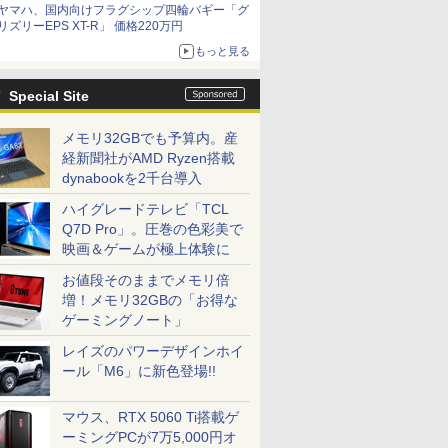
ヤマハ、国内向けフラグシップ四輪バギー「グ
リズリーEPS XT-R」 価格220万円
もっと見る
Special Site
メモリ32GBでも予算内。産
経新聞社がAMD Ryzen搭載
dynabookを2千台導入
ハイグレードテレビ「TCL
Q7D Pro」。圧巻の色彩美で
映画＆ゲームが極上体験に
お値段そのままでメモリ倍
増！メモリ32GBの「お得な
ゲーミングノート」
レイズのパワーデザインホイ
ール「M6」に新色登場!!
マウス、RTX 5060 Ti搭載ゲ
ーミングPCが7万5,000円オ