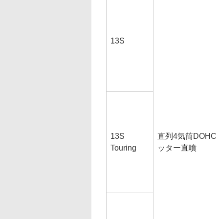
13S
13S
直列4気筒DOHC 
Touring
ッター直噴