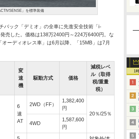
CTIVSENSE」を標準装備
チバック「デミオ」の全車に先進安全技術「i-
発売した。価格は138万2400円～224万6400円。な
「オーディオレス車」は6月以降、「15MB」は7月
減税レベ
変
1
ル（取得
速
駆動方式
価格
税/重量
機
税）
1,382,400
2WD（FF）
6
円
速
20％/25％
1,587,600
AT
4WD
円
5
対象外/本