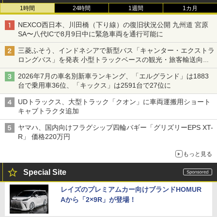
1時間
24時間
1週間
1カ月
NEXCO西日本、川田橋（下り線）の復旧状況公開 九州道 宮原
SA〜八代ICで8月9日中に緊急車両を通行可能に
三菱ふそう、インドネシアで新型バス「キャンター・エクストラ
ロングバス」を発表 小型トラックベースの観光・旅客輸送向け
バス
2026年7月の車名別新車ランキング、「エルグランド」は1883
台で乗用車36位、「キックス」は2591台で27位に
UDトラックス、大型トラック「クオン」に車両運搬用ショート
キャブトラクタ追加
ヤマハ、国内向けフラグシップ四輪バギー「グリズリーEPS XT-
R」 価格220万円
もっと見る
Special Site
レイズのプレミアムカー向けブランドHOMUR
Aから「2×9R」が登場！