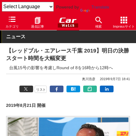
Powered by
Translate
Car Watch
モータースポーツ
その他
カテゴリ
過去記事
検索
Impressサイト
ニュース
【レッドブル・エアレース千葉 2019】明日の決勝
スタート時間を大幅変更
台風15号の影響を考慮しRound of 8を16時から12時へ
奥川浩彦
2019年9月7日 18:41
リスト
2019年8月21日 開催