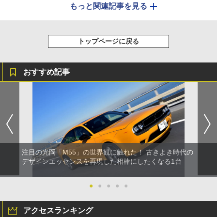
もっと関連記事を見る
トップページに戻る
おすすめ記事
注目の光岡「M55」の世界観に触れた！ 古きよき時代の
デザインエッセンスを再現した相棒にしたくなる1台
●
●
●
●
●
アクセスランキング