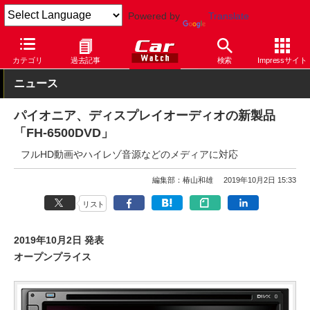
Powered by
Translate
Car Watch
ナビ
パイオニア
その他
カテゴリ
過去記事
検索
Impressサイト
ニュース
パイオニア、ディスプレイオーディオの新製品
「FH-6500DVD」
フルHD動画やハイレゾ音源などのメディアに対応
編集部：椿山和雄
2019年10月2日 15:33
リスト
2019年10月2日 発表
オープンプライス