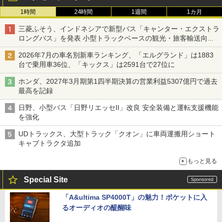
1時間
24時間
1週間
1カ月
三菱ふそう、インドネシアで新型バス「キャンター・エクストラ
ロングバス」を発表 小型トラックベースの観光・旅客輸送向け
バス
2026年7月の車名別新車ランキング、「エルグランド」は1883
台で乗用車36位、「キックス」は2591台で27位に
ホンダ、2027年3月期第1四半期決算の営業利益5307億円で過去
最高を記録
日野、小型バス「日野リエッセII」改良 安全装備と運転支援機能
を強化
UDトラックス、大型トラック「クオン」に車両運搬用ショート
キャブトラクタ追加
もっと見る
Special Site
「A&ultima SP4000T」の魅力！ポケットに入
るオーディオの醍醐味