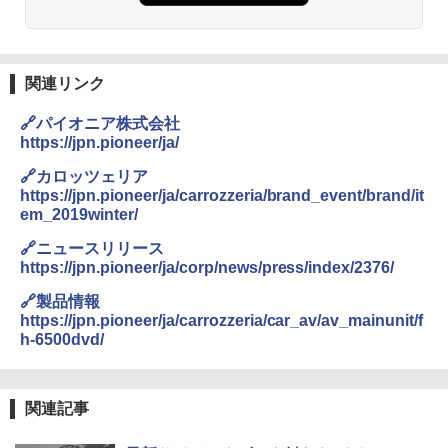
関連リンク
🔗パイオニア株式会社
https://jpn.pioneer/ja/
🔗カロッツェリア
https://jpn.pioneer/ja/carrozzeria/brand_event/brand/it
em_2019winter/
🔗ニュースリリース
https://jpn.pioneer/ja/corp/news/press/index/2376/
🔗製品情報
https://jpn.pioneer/ja/carrozzeria/car_av/av_mainunit/f
h-6500dvd/
関連記事