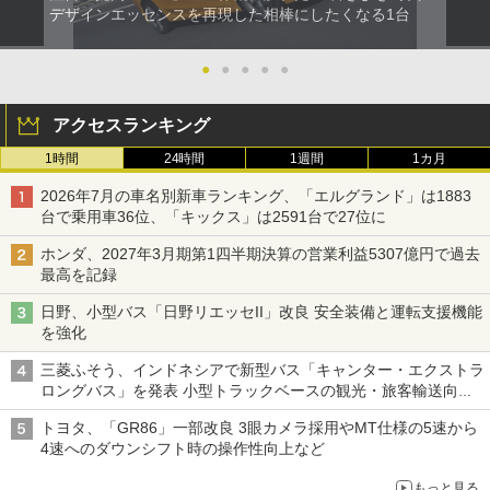
デザインエッセンスを再現した相棒にしたくなる1台
●
●
●
●
●
アクセスランキング
1時間
24時間
1週間
1カ月
2026年7月の車名別新車ランキング、「エルグランド」は1883
台で乗用車36位、「キックス」は2591台で27位に
ホンダ、2027年3月期第1四半期決算の営業利益5307億円で過去
最高を記録
日野、小型バス「日野リエッセII」改良 安全装備と運転支援機能
を強化
三菱ふそう、インドネシアで新型バス「キャンター・エクストラ
ロングバス」を発表 小型トラックベースの観光・旅客輸送向け
バス
トヨタ、「GR86」一部改良 3眼カメラ採用やMT仕様の5速から
4速へのダウンシフト時の操作性向上など
もっと見る