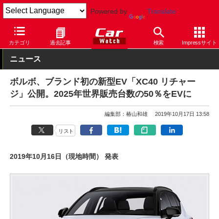
Powered by
Translate
Car Watch
自動車
ボルボ
XC40
カテゴリ
過去記事
検索
Impressサイト
ニュース
ボルボ、ブランド初の新型EV「XC40 リチャー
ジ」公開。2025年世界販売台数の50％をEVに
編集部：椿山和雄
2019年10月17日 13:58
リスト
2019年10月16日（現地時間） 発表