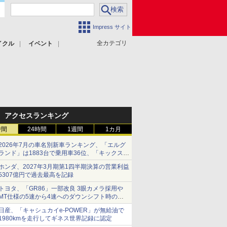
Impress サイト
全カテゴリ
イクル
イベント
アクセスランキング
時間
24時間
1週間
1カ月
2026年7月の車名別新車ランキング、「エルグ
ランド」は1883台で乗用車36位、「キックス」
は2591台で27位に
ホンダ、2027年3月期第1四半期決算の営業利益
5307億円で過去最高を記録
トヨタ、「GR86」一部改良 3眼カメラ採用や
MT仕様の5速から4速へのダウンシフト時の操
作性向上など
日産、「キャシュカイe-POWER」が無給油で
1980kmを走行してギネス世界記録に認定