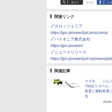
ポスト
リスト
シ
関連リンク
🔗カロッツェリア
https://jpn.pioneer/ja/carrozzeria/
🔗パイオニア株式会社
https://jpn.pioneer/
🔗ニュースリリース
https://jpn.pioneer/ja/corp/news/p
関連記事
スズキ、「ジム
798台リコール
装置と燃料装置
合
2020