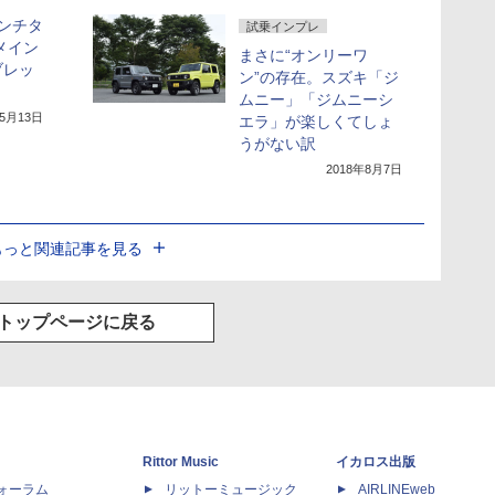
ンチタ
試乗インプレ
メイン
まさに“オンリーワ
ブレッ
ン”の存在。スズキ「ジ
ムニー」「ジムニーシ
年5月13日
エラ」が楽しくてしょ
うがない訳
2018年8月7日
もっと関連記事を見る
トップページに戻る
Rittor Music
イカロス出版
dフォーラム
リットーミュージック
AIRLINEweb