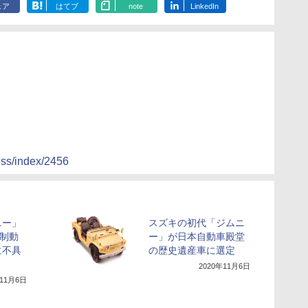
ェア
はてブ
note
LinkedIn
ress/index/2456
ニー」
スズキの初代「ジムニ
。制動
ー」が日本自動車殿堂
に不具
の歴史遺産車に選定
2020年11月6日
年11月6日