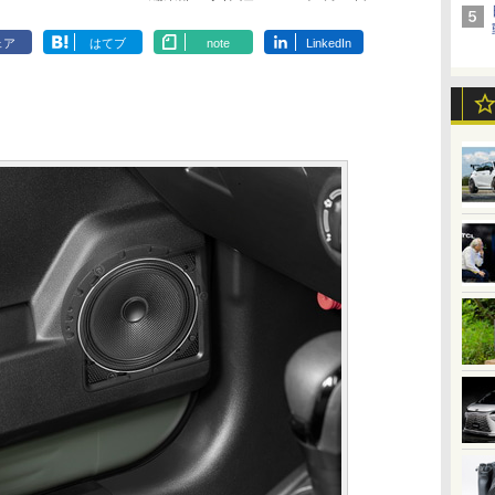
ェア
はてブ
note
LinkedIn