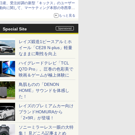
日産、受注好調の新型「キックス」のユーザー
動向に関して、マーケティング本部の寺西章氏
が解説
もっと見る
Special Site
レイズ鍛造1ピースアルミホ
イール「CE28 N-plus」軽量
なままに剛性を向上
ハイグレードテレビ「TCL
Q7D Pro」。圧巻の色彩美で
映画＆ゲームが極上体験に
鳥肌ものの「DENON
HOME」サウンドを体感し
た！
レイズのプレミアムカー向け
ブランドHOMURAから
「2×9R」が登場！
ソニーミラーレス一眼の大特
集！ 見どころ記事まとめ