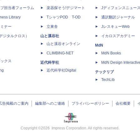
ップ担当者フォーラム
楽器探そう!デジマート
Jディフェンスニュー
ness Library
TシャツPOD T-OD
通訳翻訳ジャーナル
セミナー
立東舎
JレスキューWeb
 X（デジタルクロス）
山と溪谷社
イカロスアカデミー
山と溪谷オンライン
MdN
CLIMBING-NET
MdN Books
ブックス
近代科学社
MdN Design Interactiv
ing
近代科学社Digital
テックリブ
TechLib
広告掲載のご案内
編集部へのご連絡
プライバシーポリシー
会社概要
Copyright ©
2026
Impress Corporation. All rights reserved.