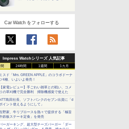
Car Watch をフォローする
Impress Watchシリーズ 人気記事
時間
24時間
1週間
1カ月
ミスド「Mrs. GREEN APPLE」のコラボドーナ
ツ4種、いよいよ発売！
【家電レビュー】手ごわい雑草との戦い、コメ
リの草刈機で完全勝利 掃除機感覚で使えた
NTT島田社長、ソフトバンクのセブン出資に「d
ポイント使えるようにして」
吉野家、牛リブロースを熱々で提供する「極旨
牛鉄板ステーキ定食」を発売
バーガーキング、超大型チーズバーガー「ダー