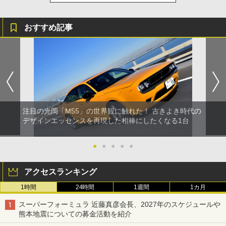
おすすめ記事
注目の光岡「M55」の世界観に触れた！ 古きよき時代の
デザインエッセンスを再現した相棒にしたくなる1台
●
●
●
●
●
アクセスランキング
1時間
24時間
1週間
1カ月
スーパーフォーミュラ 近藤真彦会長、2027年のスケジュールや
熊本地震についての募金活動を紹介