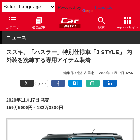
Powered by
Translate
Car Watch
自動車
スズキ
ハスラー
カテゴリ
過去記事
検索
Impressサイト
ニュース
スズキ、「ハスラー」特別仕様車「J STYLE」 内
外装を洗練する専用アイテム装着
編集部：北村友里恵
2020年11月17日 12:37
リスト
2020年11月17日 発売
159万5000円～182万3800円