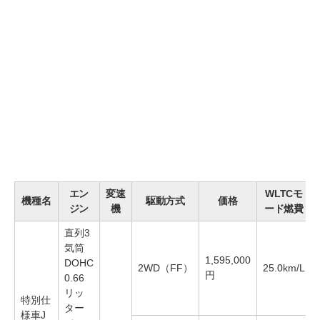
エン
変速
WLTCモ
機種名
駆動方式
価格
ジン
機
ード燃費
直列3
気筒
1,595,000
DOHC
2WD（FF）
25.0km/L
円
0.66
リッ
特別仕
ター
様車J