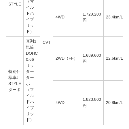
（マ
STYLE
イル
ドハ
1,729,200
4WD
23.4km/L
イブ
円
リッ
ド）
直列3
CVT
気筒
DOHC
1,689,600
2WD（FF）
22.6km/L
0.66
円
リッ
特別仕
ター
様車J
ター
STYLE
ボ
ターボ
（マ
イル
1,823,800
ドハ
4WD
20.8km/L
円
イブ
リッ
ド）