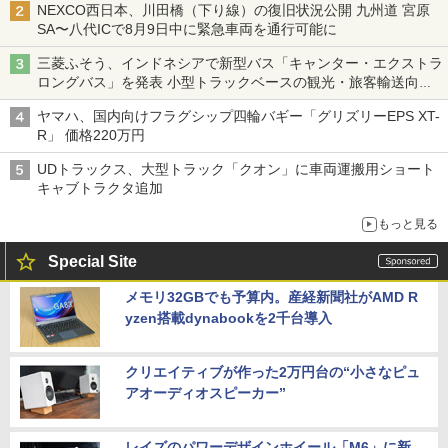
NEXCO西日本、川田橋（下り線）の復旧状況公開 九州道 宮原
SA〜八代ICで8月9日中に緊急車両を通行可能に
三菱ふそう、インドネシアで新型バス「キャンター・エクストラ
ロングバス」を発表 小型トラックベースの観光・旅客輸送向け
バス
ヤマハ、国内向けフラグシップ四輪バギー「グリズリーEPS XT-
R」 価格220万円
UDトラックス、大型トラック「クオン」に車両運搬用ショート
キャブトラクタ追加
もっと見る
Special Site
メモリ32GBでも予算内。産経新聞社がAMD R
yzen搭載dynabookを2千台導入
クリエイティブが作った2万円台の“小さなピュ
アオーディオスピーカー”
レイズのパワーデザインホイール「M6」に新