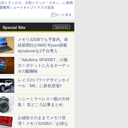
UDトラックス、大型トラック「クオン」に車両
運搬用ショートキャブトラクタ追加
もっと見る
Special Site
メモリ32GBでも予算内。産
経新聞社がAMD Ryzen搭載
dynabookを2千台導入
「A&ultima SP4000T」の魅
力！ポケットに入るオーディ
オの醍醐味
レイズのパワーデザインホイ
ール「M6」に新色登場!!
ソニーミラーレス一眼の大特
集！ 見どころ記事まとめ
お値段そのままでメモリ倍
増！メモリ32GBの「お得な