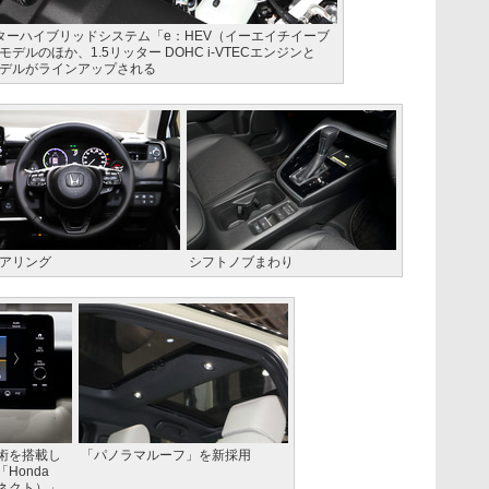
ターハイブリッドシステム「e：HEV（イーエイチイーブ
ルのほか、1.5リッター DOHC i-VTECエンジンと
モデルがラインアップされる
アリング
シフトノブまわり
術を搭載し
「パノラマルーフ」を新採用
Honda
コネクト）」