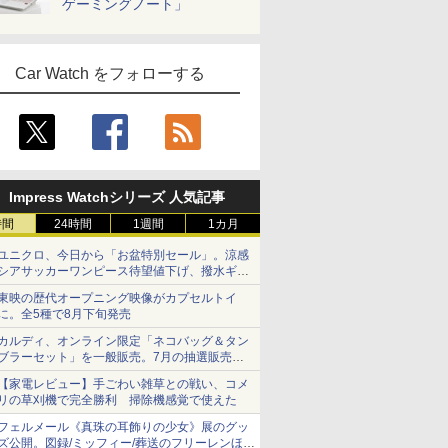
ゲーミングノート」
Car Watch をフォローする
Impress Watchシリーズ 人気記事
時間
24時間
1週間
1カ月
ユニクロ、今日から「お盆特別セール」。涼感
シアサッカーワンピース待望値下げ、撥水ギア
ショーツは1990円に
東映の歴代オープニング映像がカプセルトイ
に。全5種で8月下旬発売
カルディ、オンライン限定「ネコバッグ＆タン
ブラーセット」を一般販売。7月の抽選販売の
当選無効分
【家電レビュー】手ごわい雑草との戦い、コメ
リの草刈機で完全勝利 掃除機感覚で使えた
フェルメール《真珠の耳飾りの少女》展のグッ
ズ公開。図録/ミッフィー/葬送のフリーレンほ