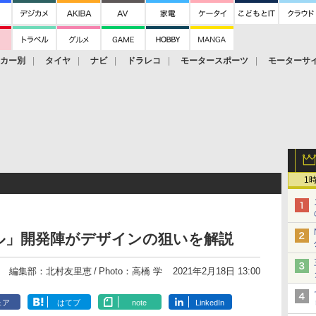
ーカー別
タイヤ
ナビ
ドラレコ
モータースポーツ
モーターサ
1
ル」開発陣がデザインの狙いを解説
編集部：北村友里恵
Photo：高橋 学
2021年2月18日 13:00
ェア
はてブ
note
LinkedIn