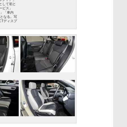
として初と
ービス」
ー」「車内
能となる。写
ECTディスプ
ト