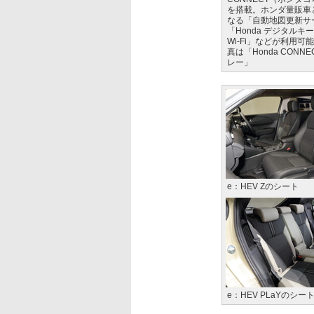
を搭載。ホンダ量販車
なる「自動地図更新サ
「Honda デジタルキ
Wi-Fi」などが利用可
真は「Honda CONN
レー」
e：HEV Zのシート
e：HEV PLaYのシー