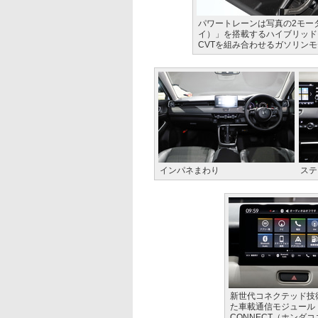
パワートレーンは写真の2モー
イ）」を搭載するハイブリッドモデ
CVTを組み合わせるガソリン
インパネまわり
ステ
新世代コネクテッド技
た車載通信モジュール「
CONNECT（ホンダ