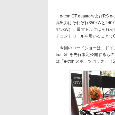
e-tron GT quattroおよび
高出力はそれぞれ350kWと44
475kW）、最大トルクはそれぞれ6
チコントロールを用いることで0-1
今回のロードショーは、ドイツ本
tron GTを先行限定公開するも
は「e-tron スポーツバック