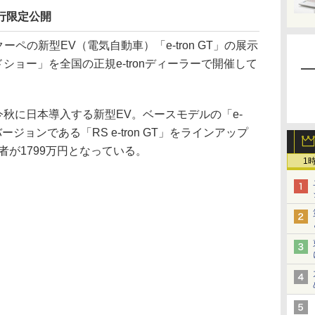
を先行限定公開
ペの新型EV（電気自動車）「e-tron GT」の展示
T ロードショー」を全国の正規e-tronディーラーで開催して
れ、今秋に日本導入する新型EV。ベースモデルの「e-
性能バージョンである「RS e-tron GT」をラインアップ
者が1799万円となっている。
1