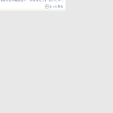
【自分なら選ばない一日を考えて】 空いた午後
をチャッピーに捧げたら、思わぬ絶景に出会っ
もっと見る
た話