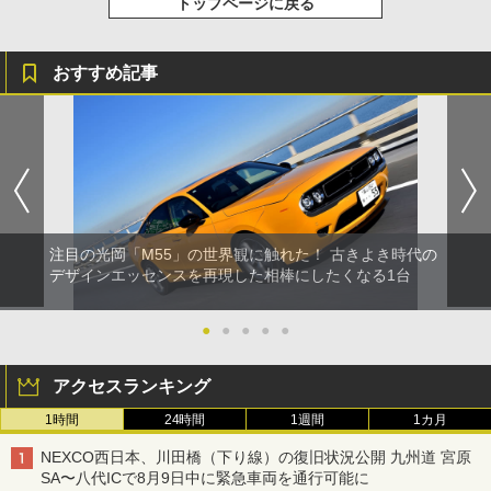
トップページに戻る
おすすめ記事
注目の光岡「M55」の世界観に触れた！ 古きよき時代の
デザインエッセンスを再現した相棒にしたくなる1台
●
●
●
●
●
アクセスランキング
1時間
24時間
1週間
1カ月
NEXCO西日本、川田橋（下り線）の復旧状況公開 九州道 宮原
SA〜八代ICで8月9日中に緊急車両を通行可能に