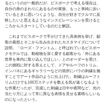
るというのが一般的だが、ビスポークで考える場合は、
自分の身のまわりにあるものや家族、もっと単純に歩い
ているときに思いつくような、自分が好きでクルマに反
映したいと思えるようなインスピレーションを受けると
ころからスタートしているのだと解説。
これまでビスポークで手がけてきた具体例を挙げ、顧
客の着想とそこから生み出されたカスタマイズについて
説明。「ローズ・ファントム」と呼ばれているビスポー
クモデルでは、動植物を深く愛する顧客から「外にある
世界を車内に取り込んでほしい」とのオーダーを受け、
この挑戦に対する答えとして、ドアやルーフのトリム、
インパネにあるギャラリーなどの箇所にバラの刺繍を施
すことでアート作品のように仕上げた。刺繍はルーフト
リムだけでも100万ステッチを数える気が遠くなるよう
な作業だったが、完成した刺繍は日中や夜間など、光の
当たり方によって常に異なる表情を見せる素晴らしいも
のになったという。