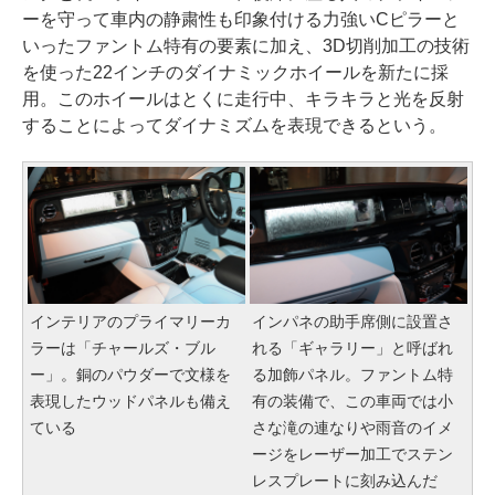
ーを守って車内の静粛性も印象付ける力強いCピラーと
いったファントム特有の要素に加え、3D切削加工の技術
を使った22インチのダイナミックホイールを新たに採
用。このホイールはとくに走行中、キラキラと光を反射
することによってダイナミズムを表現できるという。
インテリアのプライマリーカ
インパネの助手席側に設置さ
ラーは「チャールズ・ブル
れる「ギャラリー」と呼ばれ
ー」。銅のパウダーで文様を
る加飾パネル。ファントム特
表現したウッドパネルも備え
有の装備で、この車両では小
ている
さな滝の連なりや雨音のイメ
ージをレーザー加工でステン
レスプレートに刻み込んだ