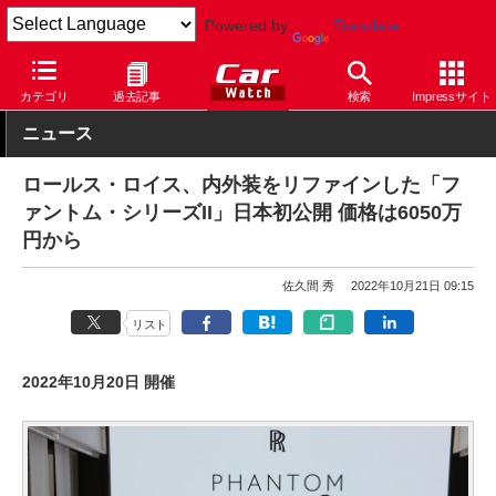
Powered by
Translate
Car Watch
自動車
ロールス・ロイス
乗用車
カテゴリ
過去記事
検索
Impressサイト
ニュース
ロールス・ロイス、内外装をリファインした「フ
ァントム・シリーズII」日本初公開 価格は6050万
円から
佐久間 秀
2022年10月21日 09:15
リスト
2022年10月20日 開催