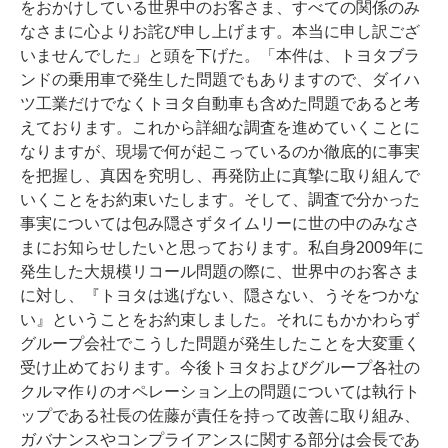
をおかけしている世界中のお客さま、すべての関係のみ
なさまに心よりお詫び申し上げます。本当に申し訳ござ
いませんでした」と頭を下げた。「本件は、トヨタブラ
ンドの乗用車で発生した問題でもありますので、ダイハ
ツ工業だけでなくトヨタ自動車も含めた問題であると考
えております。これから詳細な調査を進めていくことに
なりますが、現場で何が起こっているのか徹底的に事実
を把握し、真因を究明し、再発防止に真摯に取り組んで
いくことをお約束いたします。そして、調査で分かった
事実については包み隠さずタイムリーに世の中のみなさ
まにお知らせしたいと思っております。私自身2009年に
発生した大規模リコール問題の際に、世界中のお客さま
に対し、『トヨタは逃げない、隠さない、うそをつかな
い』ということをお約束しました。それにもかかわらず
グループ会社でこうした問題が発生したことを大変重く
受け止めております。今後トヨタおよびグループ各社の
クルマ作りのオペレーション上の問題については執行ト
ップである社長の佐藤が責任を持って改善に取り組み、
ガバナンスやコンプライアンスに関する部分は会長であ