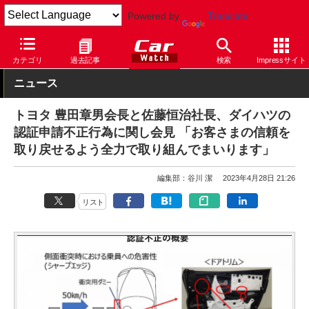
Powered by
Translate
Car Watch
自動車
ダイハツ
カテゴリ
過去記事
検索
Impressサイト
ニュース
トヨタ 豊田章男会長と佐藤恒治社長、ダイハツの
認証申請不正行為に関し会見 「お客さまの信頼を
取り戻せるよう全力で取り組んでまいります」
編集部：谷川 潔
2023年4月28日 21:26
リスト