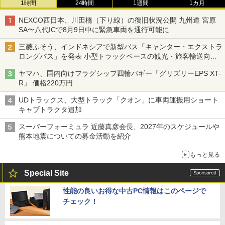
1時間
24時間
1週間
1カ月
NEXCO西日本、川田橋（下り線）の復旧状況公開 九州道 宮原
SA〜八代ICで8月9日中に緊急車両を通行可能に
三菱ふそう、インドネシアで新型バス「キャンター・エクストラ
ロングバス」を発表 小型トラックベースの観光・旅客輸送向け
バス
ヤマハ、国内向けフラグシップ四輪バギー「グリズリーEPS XT-
R」 価格220万円
UDトラックス、大型トラック「クオン」に車両運搬用ショート
キャブトラクタ追加
スーパーフォーミュラ 近藤真彦会長、2027年のスケジュールや
熊本地震についての募金活動を紹介
もっと見る
Special Site
性能の良いお得な中古PC情報はこのページで
チェック！