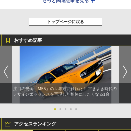
もっと関連記事を見る
トップページに戻る
おすすめ記事
注目の光岡「M55」の世界観に触れた！ 古きよき時代の
デザインエッセンスを再現した相棒にしたくなる1台
●
●
●
●
●
アクセスランキング