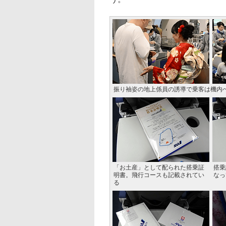
振り袖姿の地上係員の誘導で乗客は機内
「お土産」として配られた搭乗証
搭乗
明書。飛行コースも記載されてい
なっ
る