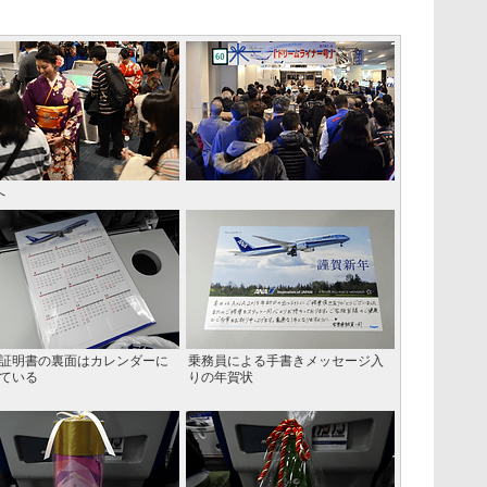
へ
証明書の裏面はカレンダーに
乗務員による手書きメッセージ入
ている
りの年賀状