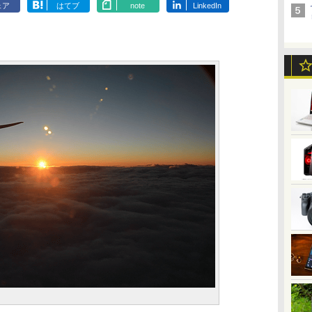
ェア
はてブ
note
LinkedIn