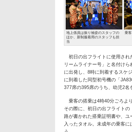
地上係員は振り袖姿のスタッフの
乗客
ほか、新制服着用のスタッフも担
当
初日の出フライトに使用されたボ
リームライナー号」と名付けられ
に出発し、8時に到着するスケジ
に到着した同型初号機の「JA8
377席の395席のうち、幼児2
乗客の搭乗は4時40分ごろよ
その際に、初日の出フライトの
路が書かれた搭乗証明書や、ユ
入ったタオル。未成年の乗客に
う。