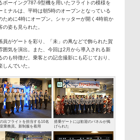
ーイング787-9型機を用いたフライトの模様を
ーミナルは、平時は朝5時のオープンとなっている
のために4時にオープン。シャッターが開く4時前か
客の姿も見られた。
員がゲートを彩り、「未」の凧などで飾られた賀
雰囲気を演出。また、今回は2月から導入される新
るのも特徴だ。乗客との記念撮影にも応じており、
楽しんでいた。
の出フライトを担当する10名
搭乗ゲートには歓迎のパネルが掲
室乗務員。新制服を着用
げられた