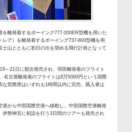
離発着するボーイング777-200ER型機を用いた
レア）を離発着するボーイング737-800型機を用
富士山とともに初日の出を望める飛行計画となって
月19～21日に順次発売され、羽田離発着のフライト
）、名古屋離発着のフライトは8万5000円という国際
高な窓際席はいずれも1時間以内に完売。購入者は
港から中部国際空港へ移動し、中部国際空港離発
、伊勢神宮に初詣を行う3日間のツアーも発売され