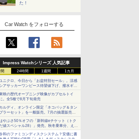
た！
Car Watch をフォローする
Impress Watchシリーズ 人気記事
時間
24時間
1週間
1カ月
ユニクロ、今日から「お盆特別セール」。涼感
シアサッカーワンピース待望値下げ、撥水ギア
ショーツは1990円に
東映の歴代オープニング映像がカプセルトイ
に。全5種で8月下旬発売
カルディ、オンライン限定「ネコバッグ＆タン
ブラーセット」を一般販売。7月の抽選販売の
当選無効分
はやぶさ50％オフの「新幹線eチケット（トク
だ値スペシャル28）」発売。秋冬乗車分、えき
ねっと限定
令和のファミコンディスクシステム？安価に書