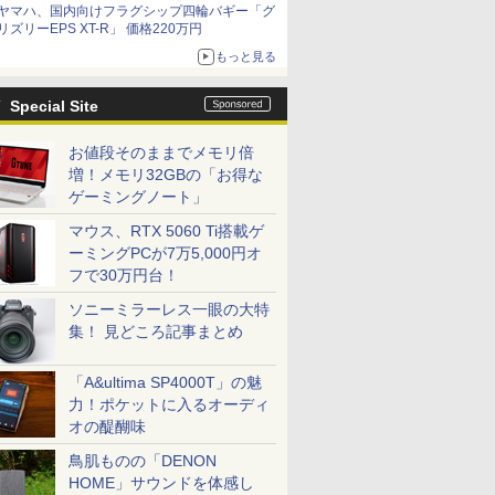
ヤマハ、国内向けフラグシップ四輪バギー「グ
リズリーEPS XT-R」 価格220万円
もっと見る
Special Site
お値段そのままでメモリ倍
増！メモリ32GBの「お得な
ゲーミングノート」
マウス、RTX 5060 Ti搭載ゲ
ーミングPCが7万5,000円オ
フで30万円台！
ソニーミラーレス一眼の大特
集！ 見どころ記事まとめ
「A&ultima SP4000T」の魅
力！ポケットに入るオーディ
オの醍醐味
鳥肌ものの「DENON
HOME」サウンドを体感し