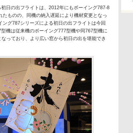
日の出フライトは、2012年にもボーイング787-8
れたものの、同機の納入遅延により機材変更となっ
イング787シリーズによる初日の出フライトは今回
7型機は従来機のボーイング777型機や同767型機に
イズとなっており、より広い窓から初日の出を堪能でき