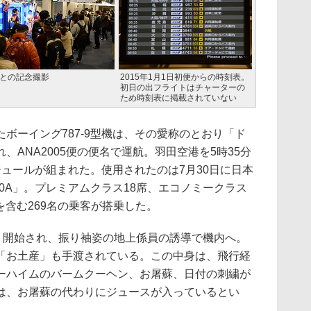
との記念撮影
2015年1月1日初便からの時刻表。
初日の出フライトはチャーターの
ため時刻表に掲載されていない
ーイング787-9型機は、その愛称のとおり「ド
、ANA2005便の便名で運航。羽田空港を5時35分
ュールが組まれた。使用されたのは7月30日に日本
30A」。プレミアムクラス18席、エコノミークラス
名を含む269名の乗客が搭乗した。
り開始され、振り袖姿の地上係員の誘導で機内へ。
「お土産」も手渡されている。この中身は、飛行経
ーハイムのバームクーヘン、お屠蘇、日付の刺繍が
は、お屠蘇の代わりにジュースが入っているとい