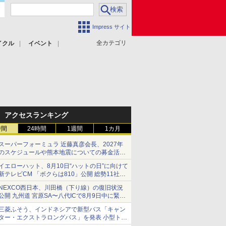
Impress サイト
全カテゴリ
イクル
イベント
アクセスランキング
時間
24時間
1週間
1カ月
スーパーフォーミュラ 近藤真彦会長、2027年
のスケジュールや熊本地震についての募金活動
を紹介
イエローハット、8月10日“ハットの日”に向けて
新テレビCM 「ボクらは810」公開 総勢11社
107名が参画
NEXCO西日本、川田橋（下り線）の復旧状況
公開 九州道 宮原SA〜八代ICで8月9日中に緊急
車両を通行可能に
三菱ふそう、インドネシアで新型バス「キャン
ター・エクストラロングバス」を発表 小型トラ
ックベースの観光・旅客輸送向けバス