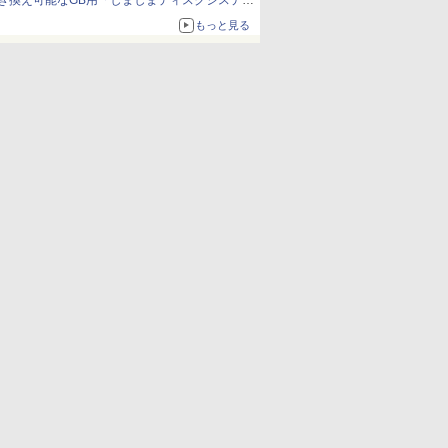
き換え可能なGB用「しましまディスクシステ
ム」
もっと見る