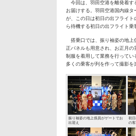
今回は、羽田空港を離発着するボ
お届けする。羽田空港国内線タ
が、この日は初日の出フライト
ら待機する初日の出フライト乗
搭乗口では、振り袖姿の地上係
正パネルも用意され、お正月の
制服を着用して業務を行ってい
多くの乗客が列を作って撮影を
振り袖姿の地上係員がゲートでお
初日
出迎え
の客