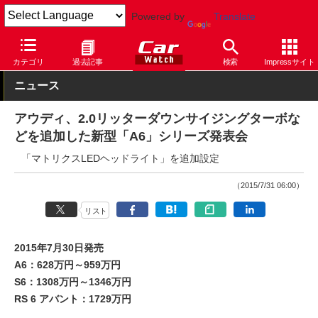
Powered by
Translate
Car Watch
自動車
アウディ
A6
カテゴリ
過去記事
検索
Impressサイト
ニュース
アウディ、2.0リッターダウンサイジングターボな
どを追加した新型「A6」シリーズ発表会
「マトリクスLEDヘッドライト」を追加設定
（2015/7/31 06:00）
リスト
2015年7月30日発売
A6：628万円～959万円
S6：1308万円～1346万円
RS 6 アバント：1729万円