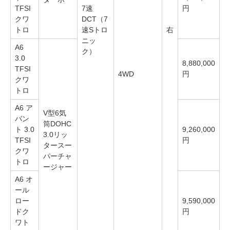
TFSI
7速
円
クワ
DCT（7
トロ
速Sトロ
右
ニッ
A6
ク）
3.0
8,880,000
TFSI
4WD
円
クワ
トロ
A6 ア
V型6気
バン
筒DOHC
ト 3.0
9,260,000
3.0リッ
TFSI
円
タースー
クワ
パーチャ
トロ
ージャー
A6 オ
ール
ロー
9,590,000
ドク
円
ワト