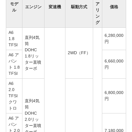
モデ
ア
エンジン
変速機
駆動方式
価格
ル
リ
ン
グ
A6
6,280,000
直列4気
1.8
円
筒
TFSI
DOHC
2WD（FF）
A6 ア
1.8リッ
バン
6,660,000
ター直噴
ト 1.8
円
ターボ
TFSI
A6
2.0
6,800,000
TFSI
円
直列4気
クワ
筒
トロ
DOHC
A6 ア
2.0リッ
バン
ター直噴
ト 2.0
7,180,000
ターボ