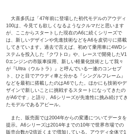
大喜多氏は「47年前に登場した初代モデルのアウディ
100は、今見ても欲しくなるようなクルマだと思います
が、ここからスタートした現在のA6に続くシリーズで
は、新しいデザインや先進技術などをA6を皮切りに搭載
してきています。過去で言えば、初めて乗用車に4WDシ
ステムを投入した『クワトロ』や、レースで開発したV1
0エンジンの市販車採用、新しい軽量化技術として我々
が『Ultra（ウルトラ）』と呼んでいる一連のコンセプ
ト、ひと目でアウディ車と分かる『シングルフレーム』
などを最初に搭載したのはA6でした。ほかにも技術やデ
ザインで新しいことに挑戦するスタートになってきたの
がA6です」と語り、A6シリーズが先進性に挑み続けてき
たモデルであるアピール。
また、販売面では2004年からの変遷についてデータを
提示。A6シリーズは2014年までの10年で世界市場での
販売台数が2倍近くまで増加している。アウディ全体で1