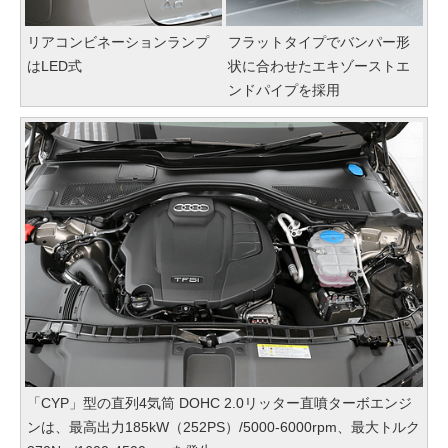
リアコンビネーションランプ
フラットタイプでバンパー形
はLED式
状に合わせたエキゾーストエ
ンドパイプを採用
「CYP」型の直列4気筒 DOHC 2.0リッター直噴ターボエンジ
ンは、最高出力185kW（252PS）/5000-6000rpm、最大トルク