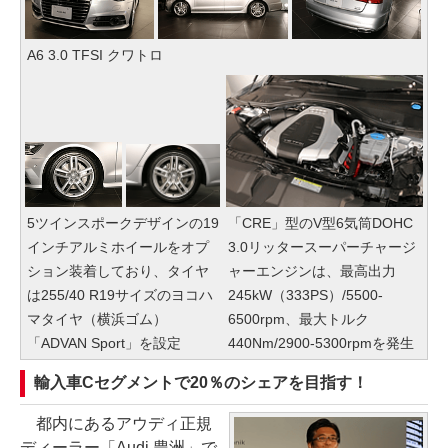
A6 3.0 TFSI クワトロ
5ツインスポークデザインの19
「CRE」型のV型6気筒DOHC
インチアルミホイールをオプ
3.0リッタースーパーチャージ
ション装着しており、タイヤ
ャーエンジンは、最高出力
は255/40 R19サイズのヨコハ
245kW（333PS）/5500-
マタイヤ（横浜ゴム）
6500rpm、最大トルク
「ADVAN Sport」を設定
440Nm/2900-5300rpmを発生
輸入車Cセグメントで20％のシェアを目指す！
都内にあるアウディ正規
ディーラー「Audi 豊洲」で