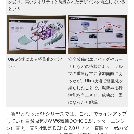
を受け、高いクオリティと洗練されたデザインを両立している
という
Ultra技術による軽量化のポイ
安全装備のエアバッグやカー
ント
ナビなどの搭載により、クル
マの重量は常に増加傾向にあ
ったが、Ultra技術で軽量化を
果たしたことで、燃費や走行
性能を向上させ、成功の一因
になったと解説
新型となったA6シリーズでは、これまでラインアップ
していた自然吸気のV型6気筒DOHC 2.8リッターエンジ
ンに替え、直列4気筒 DOHC 2.0リッター直噴ターボのダ