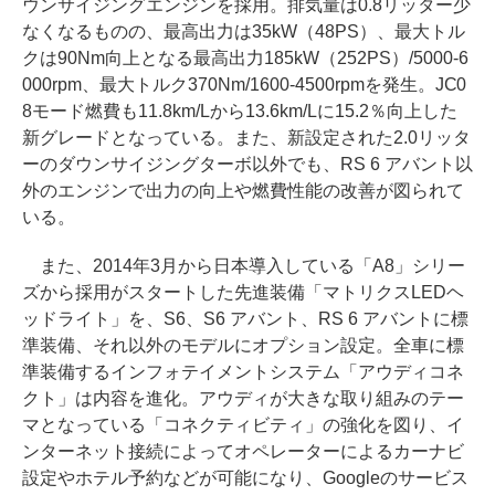
ウンサイジングエンジンを採用。排気量は0.8リッター少
なくなるものの、最高出力は35kW（48PS）、最大トル
クは90Nm向上となる最高出力185kW（252PS）/5000-6
000rpm、最大トルク370Nm/1600-4500rpmを発生。JC0
8モード燃費も11.8km/Lから13.6km/Lに15.2％向上した
新グレードとなっている。また、新設定された2.0リッタ
ーのダウンサイジングターボ以外でも、RS 6 アバント以
外のエンジンで出力の向上や燃費性能の改善が図られて
いる。
また、2014年3月から日本導入している「A8」シリー
ズから採用がスタートした先進装備「マトリクスLEDヘ
ッドライト」を、S6、S6 アバント、RS 6 アバントに標
準装備、それ以外のモデルにオプション設定。全車に標
準装備するインフォテイメントシステム「アウディコネ
クト」は内容を進化。アウディが大きな取り組みのテー
マとなっている「コネクティビティ」の強化を図り、イ
ンターネット接続によってオペレーターによるカーナビ
設定やホテル予約などが可能になり、Googleのサービス