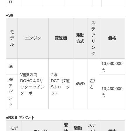
ロ
S6
ス
テ
モ
駆動
ア
デ
エンジン
変速機
価格
方式
リ
ル
ン
グ
13,080,000
S6
円
V型8気筒
7速
S6
DOHC 4.0リ
DCT（7速
左/
4WD
ア
ッターツイン
Sトロニッ
右
13,460,000
バ
ターボ
ク）
円
ン
ト
RS 6 アバント
変
ステ
モデ
駆動