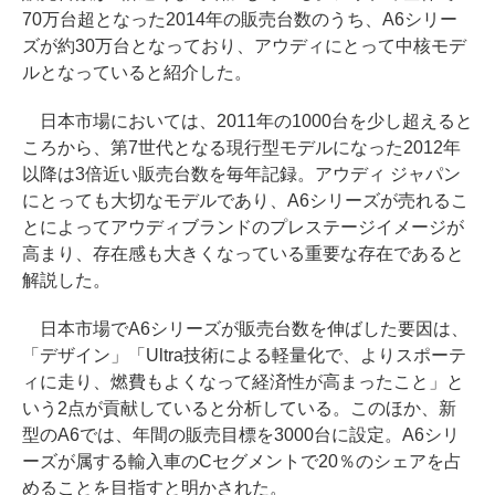
70万台超となった2014年の販売台数のうち、A6シリー
ズが約30万台となっており、アウディにとって中核モデ
ルとなっていると紹介した。
日本市場においては、2011年の1000台を少し超えると
ころから、第7世代となる現行型モデルになった2012年
以降は3倍近い販売台数を毎年記録。アウディ ジャパン
にとっても大切なモデルであり、A6シリーズが売れるこ
とによってアウディブランドのプレステージイメージが
高まり、存在感も大きくなっている重要な存在であると
解説した。
日本市場でA6シリーズが販売台数を伸ばした要因は、
「デザイン」「Ultra技術による軽量化で、よりスポーテ
ィに走り、燃費もよくなって経済性が高まったこと」と
いう2点が貢献していると分析している。このほか、新
型のA6では、年間の販売目標を3000台に設定。A6シリ
ーズが属する輸入車のCセグメントで20％のシェアを占
めることを目指すと明かされた。