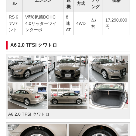
エンジン
速
アリ
価格
ル
方式
機
ング
RS 6
V型8気筒DOHC
8
左/
17,290,000
アバ
4.0リッターツイ
速
4WD
右
円
ント
ンターボ
AT
A6 2.0 TFSI クワトロ
A6 2.0 TFSI クワトロ