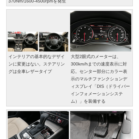
370Nm/1600-4500rpmを発生
インテリアの基本的なデザイ
大型2眼式のメーターは、
ンに変更はない。ステアリン
300km/hまでの速度表示に対
グは全車レザータイプ
応。センター部分にカラー表
示のマルチファンクションデ
ィスプレイ「DIS（ドライバー
インフォメーションシステ
ム）」を装備する