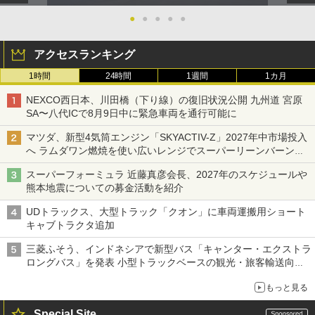
●
●
●
●
●
アクセスランキング
1時間
24時間
1週間
1カ月
NEXCO西日本、川田橋（下り線）の復旧状況公開 九州道 宮原
SA〜八代ICで8月9日中に緊急車両を通行可能に
マツダ、新型4気筒エンジン「SKYACTIV-Z」2027年中市場投入
へ ラムダワン燃焼を使い広いレンジでスーパーリーンバーン燃
焼を実現
スーパーフォーミュラ 近藤真彦会長、2027年のスケジュールや
熊本地震についての募金活動を紹介
UDトラックス、大型トラック「クオン」に車両運搬用ショート
キャブトラクタ追加
三菱ふそう、インドネシアで新型バス「キャンター・エクストラ
ロングバス」を発表 小型トラックベースの観光・旅客輸送向け
バス
もっと見る
Special Site