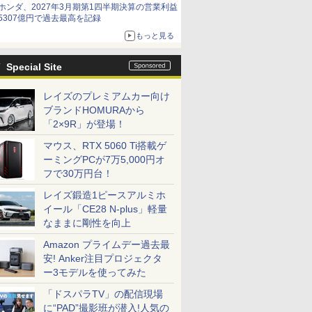
ホンダ、2027年3月期第1四半期決算の営業利益
5307億円で過去最高を記録
もっと見る
Special Site
レイズのプレミアムカー向け
ブランドHOMURAから
「2×9R」が登場！
マウス、RTX 5060 Ti搭載ゲ
ーミングPCが7万5,000円オ
フで30万円台！
レイズ鍛造1ピースアルミホ
イール「CE28 N-plus」軽量
なままに剛性を向上
Amazon プライムデー過去最
安! Anker注目プロジェクタ
ー3モデルを使ってみた
「ドスパラTV」の配信現場
に“PAD”撮影班が潜入!人気の