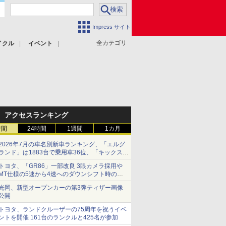
Impress サイト
全カテゴリ
イクル
イベント
アクセスランキング
時間
24時間
1週間
1カ月
2026年7月の車名別新車ランキング、「エルグ
ランド」は1883台で乗用車36位、「キックス」
は2591台で27位に
トヨタ、「GR86」一部改良 3眼カメラ採用や
MT仕様の5速から4速へのダウンシフト時の操
作性向上など
光岡、新型オープンカーの第3弾ティザー画像
公開
トヨタ、ランドクルーザーの75周年を祝うイベ
ントを開催 161台のランクルと425名が参加