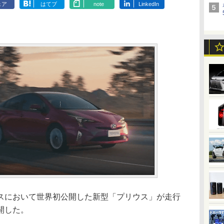
ェア
はてブ
note
LinkedIn
において世界初公開した新型「プリウス」が走行
開した。