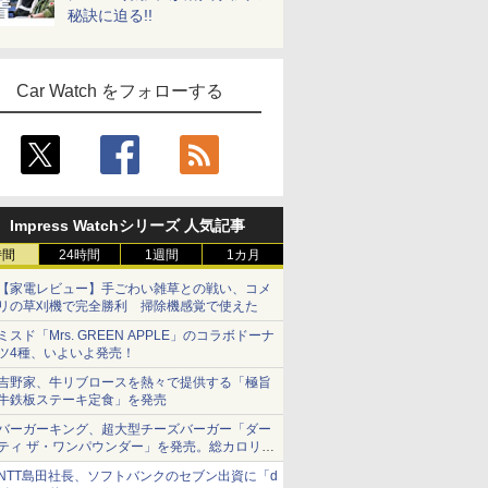
秘訣に迫る!!
Car Watch をフォローする
Impress Watchシリーズ 人気記事
時間
24時間
1週間
1カ月
【家電レビュー】手ごわい雑草との戦い、コメ
リの草刈機で完全勝利 掃除機感覚で使えた
ミスド「Mrs. GREEN APPLE」のコラボドーナ
ツ4種、いよいよ発売！
吉野家、牛リブロースを熱々で提供する「極旨
牛鉄板ステーキ定食」を発売
バーガーキング、超大型チーズバーガー「ダー
ティ ザ・ワンパウンダー」を発売。総カロリー
約1656kcal、総重量約527g！
NTT島田社長、ソフトバンクのセブン出資に「d