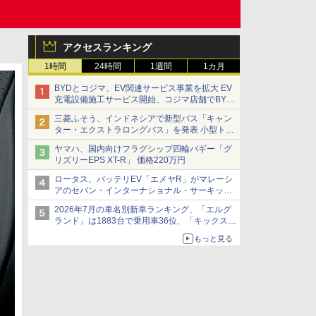
アクセスランキング
1時間
24時間
1週間
1カ月
BYDとコジマ、EV関連サービス事業を拡大 EV
充電設備施工サービス開始、コジマ店舗でBYD
車の展示・試乗イベントを強化
三菱ふそう、インドネシアで新型バス「キャン
ター・エクストラロングバス」を発表 小型トラ
ックベースの観光・旅客輸送向けバス
ヤマハ、国内向けフラグシップ四輪バギー「グ
リズリーEPS XT-R」 価格220万円
ロータス、バッテリEV「エメヤR」がマレーシ
アのセパン・インターナショナル・サーキット
のBEV最速タイムを樹立
2026年7月の車名別新車ランキング、「エルグ
ランド」は1883台で乗用車36位、「キックス」
は2591台で27位に
もっと見る