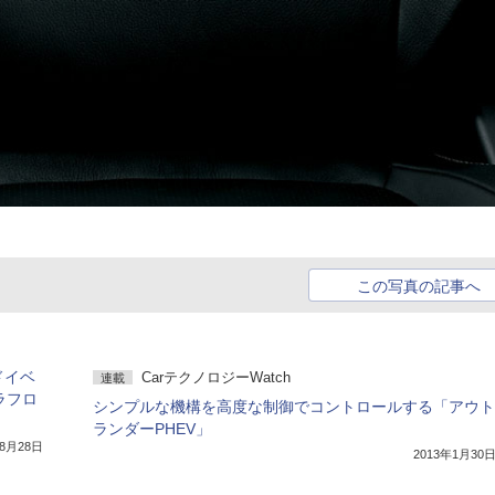
この写真の記事へ
ドイベ
CarテクノロジーWatch
連載
 ラフロ
シンプルな機構を高度な制御でコントロールする「アウト
ランダーPHEV」
年8月28日
2013年1月30