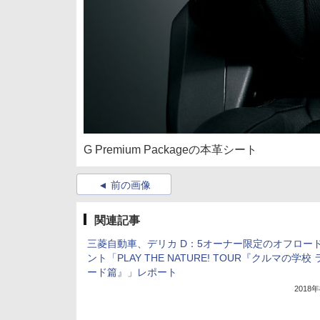
G Premium Packageの本革シート
前の画像
関連記事
三菱自動車、デリカ D：5オーナー限定のオフロー
ント「PLAY THE NATURE! TOUR『クルマの学校
ード篇』」レポート
2018