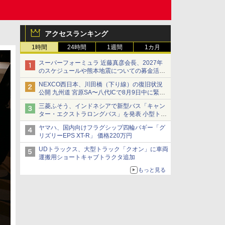
アクセスランキング
1時間
24時間
1週間
1カ月
スーパーフォーミュラ 近藤真彦会長、2027年
のスケジュールや熊本地震についての募金活動
を紹介
NEXCO西日本、川田橋（下り線）の復旧状況
公開 九州道 宮原SA〜八代ICで8月9日中に緊急
車両を通行可能に
三菱ふそう、インドネシアで新型バス「キャン
ター・エクストラロングバス」を発表 小型トラ
ックベースの観光・旅客輸送向けバス
ヤマハ、国内向けフラグシップ四輪バギー「グ
リズリーEPS XT-R」 価格220万円
UDトラックス、大型トラック「クオン」に車両
運搬用ショートキャブトラクタ追加
もっと見る