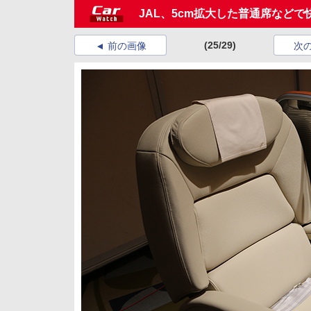
JAL、5cm拡大した普通席など
(25/29)
前の画像
次