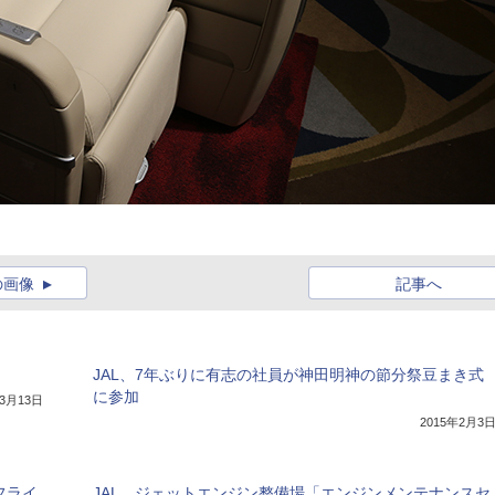
の画像
記事へ
JAL、7年ぶりに有志の社員が神田明神の節分祭豆まき式
に参加
年3月13日
2015年2月3
フライ
JAL、ジェットエンジン整備場「エンジンメンテナンスセ