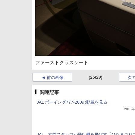
ファーストクラスシート
(25/29)
前の画像
次
関連記事
JAL ボーイング777-200の動翼を見る
2015
JAL、女性スタッフが飛行機を飛ばす「ひなまつり