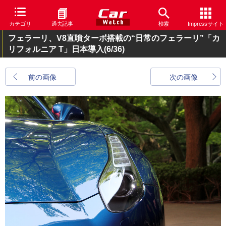
カテゴリ
過去記事
検索
Impressサイト
フェラーリ、V8直噴ターボ搭載の“日常のフェラーリ”「カ
リフォルニア T」日本導入
(6/36)
前の画像
次の画像