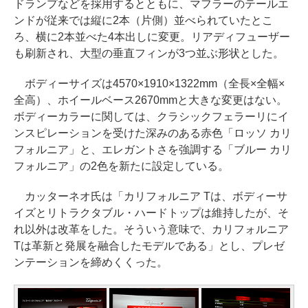
ドランプなどを採用するとともに、マフラーのテールエ
ンドが従来では縦に2本（片側）並べられていたとこ
ろ、横に2本並べた4本出しに変更。リアディフューザー
も刷新され、大型の垂直フィンが3つ並ぶ形状とした。
ボディーサイズは4570×1910×1322mm（全長×全幅×
全高）、ホイールベース2670mmと大きな変更はない。
ボディーカラーに関しては、クラシックフェラーリにイ
ンスピレーションを受けた深みのある赤色「ロッソ カリ
フォルニア」と、エレガントさを強調する「ブルー カリ
フォルニア」の2色を新たに設定している。
カッターネオ氏は「カリフォルニア Tは、ボディーサ
イズとリトラクタブル・ハードトップは維持したが、そ
れ以外は改革をした。そういう意味で、カリフォルニア
Tは革新と発展を融合したモデルである」とし、プレゼ
ンテーションを締めくくった。