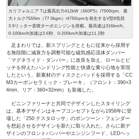
カリフォルニア Tは最高出力412kW（560PS）/7500rpm、最
大トルク755Nm（77.0kgm）/4750rpmを発生するV型8気筒
3.9リッター直噴ターボエンジンを搭載。最高速は316km/h、
0-100km/h加速は3.6秒、0-200km/h加速は11.2秒
足まわりでは、新スプリングとともに従来から採用す
る無段階に減衰力を調整可能な磁気感応流体ダンパー
「マグネライド・ダンパー」に改良を加え、ロールとピ
ッチを抑えたハンドリング性能と快適な乗り心地を実現
したという。新素材のディスクとパッドを採用する「CC
M3カーボンセラミック・ブレーキ」（フロント：390×3
4mm、リア：360×32mm）も装備した。
ピニンファリーナと共同でデザインしたスタイリング
は、基本デザインはキープコンセプトながら1958年に登
場した「250 テスタロッサ」のボンツーン・フェンダー
を想起させるデザインを新たに取り入れた。さらに新デ
ザインのフロントバンパーやエンジンフード、LEDヘッ