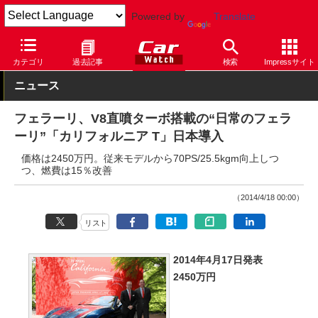
Powered by
Translate
Car Watch
自動車
フェラーリ
カリフォルニア
カテゴリ
過去記事
検索
Impressサイト
ニュース
フェラーリ、V8直噴ターボ搭載の“日常のフェラ
ーリ”「カリフォルニア T」日本導入
価格は2450万円。従来モデルから70PS/25.5kgm向上しつ
つ、燃費は15％改善
（2014/4/18 00:00）
リスト
2014年4月17日発表
2450万円