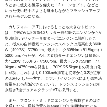
うときに使える後席を備えた「2＋コンセプト」などと
いった使い勝手のよさを継承しながらブラッシュアップ
されたモデルになる。
カリフォルニア Tにおけるもっとも大きなトピック
は、従来のV型8気筒4.3リッター自然吸気エンジンからV
型8気筒3.9リッター直噴ターボエンジンに刷新したこ
と。従来の自然吸気エンジンのスペックは最高出力360k
W（490PS）/7750rpm、最大トルク505Nm（51.5kgm）/
5000rpmだったが、今回の直噴ターボエンジンは最高出
力412kW（560PS）/7500rpm、最大トルク755Nm（77.
0kgm）/4750rpmを発生し、70PS/25.5kgmもの高出力化
に成功。これにより0-100km/h加速を従来から0.2秒短縮
の3.6秒とした一方で、ダウンサイジング化により燃料消
費量を15％削減できたという。トランスミッションは引
き続き7速デュアルクラッチATを採用する。
また、フロント・ミッドにエンジンを搭載するのは従
来通りだが、搭載位置を約4mm下げて旋回性能などを一