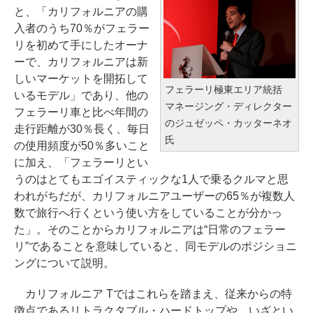
と、「カリフォルニアの購
入者のうち70％がフェラー
リを初めて手にしたオーナ
ーで、カリフォルニアは新
しいマーケットを開拓して
フェラーリ極東エリア統括
いるモデル」であり、他の
マネージング・ディレクター
フェラーリ車と比べ年間の
のジュゼッペ・カッターネオ
走行距離が30％長く、毎日
氏
の使用頻度が50％多いこと
に加え、「フェラーリとい
うのはとてもエゴイスティックな1人で乗るクルマと思
われがちだが、カリフォルニアユーザーの65％が複数人
数で旅行へ行くという使い方をしていることが分かっ
た」。そのことからカリフォルニアは“日常のフェラー
リ”であることを意味していると、同モデルのポジショニ
ングについて説明。
カリフォルニア Tではこれらを踏まえ、従来からの特
徴点であるリトラクタブル・ハードトップや、いざとい