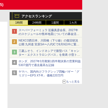
15)
アクセスランキング
1時間
24時間
1週間
1カ月
スーパーフォーミュラ 近藤真彦会長、2027年
のスケジュールや熊本地震についての募金活動
を紹介
NEXCO西日本、川田橋（下り線）の復旧状況
公開 九州道 宮原SA〜八代ICで8月9日中に緊急
車両を通行可能に
三菱ふそう、インドネシアで新型バス「キャン
ター・エクストラロングバス」を発表 小型トラ
ックベースの観光・旅客輸送向けバス
ホンダ、2027年3月期第1四半期決算の営業利益
5307億円で過去最高を記録
ヤマハ、国内向けフラグシップ四輪バギー「グ
リズリーEPS XT-R」 価格220万円
もっと見る