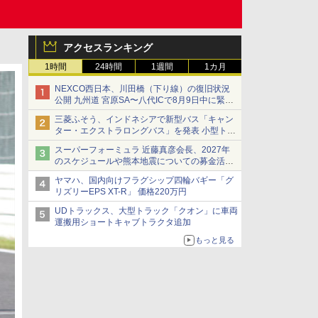
アクセスランキング
1時間
24時間
1週間
1カ月
NEXCO西日本、川田橋（下り線）の復旧状況
公開 九州道 宮原SA〜八代ICで8月9日中に緊急
車両を通行可能に
三菱ふそう、インドネシアで新型バス「キャン
ター・エクストラロングバス」を発表 小型トラ
ックベースの観光・旅客輸送向けバス
スーパーフォーミュラ 近藤真彦会長、2027年
のスケジュールや熊本地震についての募金活動
を紹介
ヤマハ、国内向けフラグシップ四輪バギー「グ
リズリーEPS XT-R」 価格220万円
UDトラックス、大型トラック「クオン」に車両
運搬用ショートキャブトラクタ追加
もっと見る