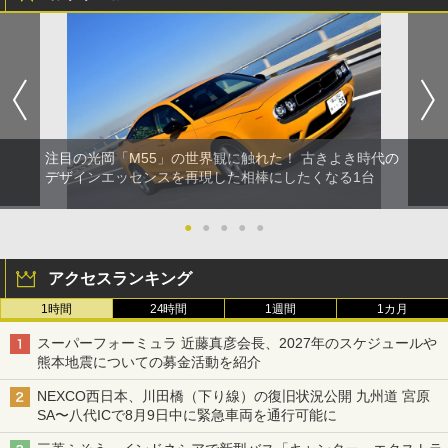
注目の光岡「M55」の世界観に触れた！ 古きよき時代の
デザインエッセンスを再現した相棒にしたくなる1台
●
●
●
●
●
アクセスランキング
1時間
24時間
1週間
1カ月
スーパーフォーミュラ 近藤真彦会長、2027年のスケジュールや
熊本地震についての募金活動を紹介
NEXCO西日本、川田橋（下り線）の復旧状況公開 九州道 宮原
SA〜八代ICで8月9日中に緊急車両を通行可能に