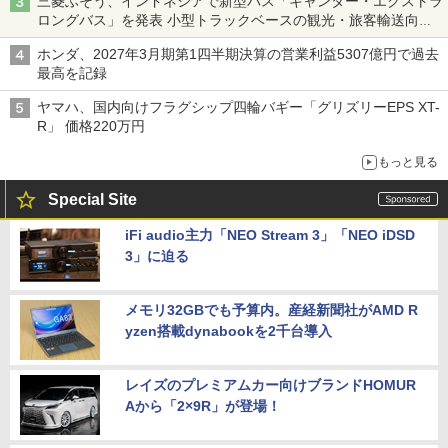
三菱ふそう、インドネシアで新型バス「キャンター・エクストラ
ロングバス」を発表 小型トラックベースの観光・旅客輸送向け
バス
ホンダ、2027年3月期第1四半期決算の営業利益5307億円で過去
最高を記録
ヤマハ、国内向けフラグシップ四輪バギー「グリズリーEPS XT-
R」 価格220万円
もっと見る
Special Site
iFi audio主力「NEO Stream 3」「NEO iDSD
3」に迫る
メモリ32GBでも予算内。産経新聞社がAMD R
yzen搭載dynabookを2千台導入
レイズのプレミアムカー向けブランドHOMUR
Aから「2×9R」が登場！