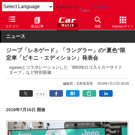
Powered by
Translate
Car Watch
自動車
ジープ
ラングラー
カテゴリ
過去記事
検索
Impressサイト
ニュース
ジープ「レネゲード」「ラングラー」の“夏色”限
定車「ビキニ・エディション」発表会
ogawaとコラボレーションした「BIKINIロゴ入りカーサイド
タープ」など特別装備
編集部：北村友里恵
2019年7月17日 00:00
リスト
2019年7月16日 開催