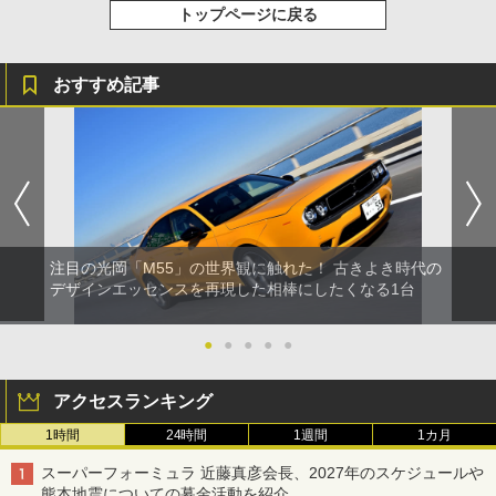
トップページに戻る
おすすめ記事
注目の光岡「M55」の世界観に触れた！ 古きよき時代の
デザインエッセンスを再現した相棒にしたくなる1台
●
●
●
●
●
アクセスランキング
1時間
24時間
1週間
1カ月
スーパーフォーミュラ 近藤真彦会長、2027年のスケジュールや
熊本地震についての募金活動を紹介