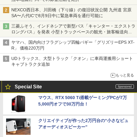
NEXCO西日本、川田橋（下り線）の復旧状況公開 九州道 宮原
SA〜八代ICで8月9日中に緊急車両を通行可能に
三菱ふそう、インドネシアで新型バス「キャンター・エクストラ
ロングバス」を発表 小型トラックベースの観光・旅客輸送向け
バス
ヤマハ、国内向けフラグシップ四輪バギー「グリズリーEPS XT-
R」 価格220万円
UDトラックス、大型トラック「クオン」に車両運搬用ショート
キャブトラクタ追加
もっと見る
Special Site
マウス、RTX 5060 Ti搭載ゲーミングPCが7万
5,000円オフで30万円台！
クリエイティブが作った2万円台の“小さなピュ
アオーディオスピーカー”