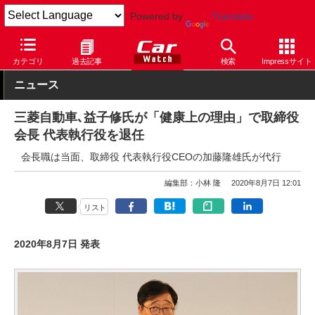
Powered by
Translate
Car Watch
自動車
三菱自動車
その他
カテゴリ
過去記事
検索
Impressサイト
ニュース
三菱自動車､益子修氏が「健康上の理由」で取締役
会長 代表執行役を退任
会長職は当面、取締役 代表執行役CEOの加藤隆雄氏が代行
編集部：小林 隆
2020年8月7日 12:01
リスト
2020年8月7日 発表