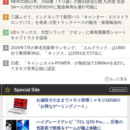
NEXCO西日本、川田橋（下り線）の復旧状況公開 九州道 宮原
SA〜八代ICで8月9日中に緊急車両を通行可能に
三菱ふそう、インドネシアで新型バス「キャンター・エクストラ
ロングバス」を発表 小型トラックベースの観光・旅客輸送向け
バス
UDトラックス、大型トラック「クオン」に車両運搬用ショート
キャブトラクタ追加
2026年7月の車名別新車ランキング、「エルグランド」は1883
台で乗用車36位、「キックス」は2591台で27位に
日産、「キャシュカイe-POWER」が無給油で1980kmを走行し
てギネス世界記録に認定
もっと見る
Special Site
お値段そのままでメモリ倍増！メモリ32GBの
「お得なゲーミングノート」
ハイグレードテレビ「TCL Q7D Pro」。圧巻の
色彩美で映画＆ゲームが極上体験に