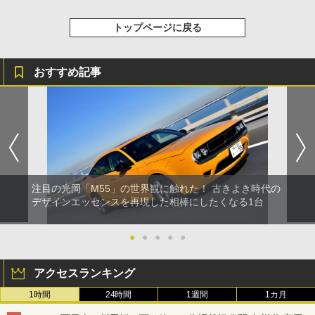
トップページに戻る
おすすめ記事
注目の光岡「M55」の世界観に触れた！ 古きよき時代の
デザインエッセンスを再現した相棒にしたくなる1台
●
●
●
●
●
アクセスランキング
1時間
24時間
1週間
1カ月