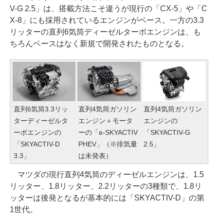
V-G 2.5」は、搭載方法こそ違うが現行の「CX-5」や「C
X-8」にも採用されているエンジンがベース。一方の3.3
リッターの直列6気筒ディーゼルターボエンジンは、も
ちろんベースはなく新規で開発されたものとなる。
直列6気筒3.3リッ
直列4気筒ガソリン
直列4気筒ガソリン
ターディーゼルタ
エンジン＋モータ
エンジンの
ーボエンジンの
ーの「e-SKYACTIV
「SKYACTIV-G
「SKYACTIV-D
PHEV」（※排気量
2.5」
3.3」
は未発表）
マツダの現行直列4気筒のディーゼルエンジンは、1.5
リッター、1.8リッター、2.2リッターの3種類で、1.8リ
ッターは後発となるが基本的には「SKYACTIV-D」の第
1世代。