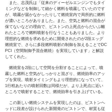
また、志茂氏は「従来のディーゼルエンジンでもタイ
ミングなどを制御して細かく燃料を噴霧していたのです
が、噴霧が届かなかったりして燃焼室内で局所的に燃料
が濃いところがありました。また、空気と燃料の混合が
保てないなどの理由で、ピストンの上死点からだいぶ離
れたところで燃料噴射を行なうこともありました。より
理想的な燃焼を求めるために開発されたのが2段エッグ
燃焼室で、さらに多段燃料噴射の制御を加えることでDC
PCI（空間制御予混合燃焼）を実現しています」と解説
してくれた。
燃焼室を2段にして空間を分割することによって、噴
霧した燃料と空気がしっかりと混ざり、燃焼効率のアッ
プを実現。噴射タイミングもより理想的になっていて、
1行程あたりの噴射回数は同様だが、より上死点に近い
ところで噴射することで、燃焼効率を引き上げている。
この新しい燃焼システムを実現したのは、ピストンヘ
ッドに段差が設けられた新開発のピストンで、材質も従