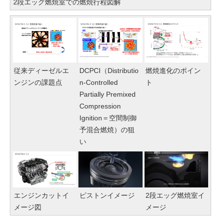
2段エッグ燃焼室での燃焼行程図解
従来ディーゼルエ
DCPCI（Distributio
燃焼進化のポイン
ンジンの課題点
n-Controlled
ト
Partially Premixed
Compression
Ignition＝空間制御
予混合燃焼）の狙
い
エンジンカットイ
ピストンイメージ
2段エッグ燃焼室イ
メージ図
メージ