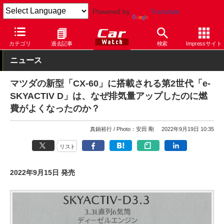
Powered by
Translate
Car Watch
自動車
マツダ
CX-60
カテゴリ
過去記事
検索
Impressサイト
ニュース
マツダの新型「CX-60」に搭載される第2世代「e-
SKYACTIV D」は、なぜ排気量アップしたのに燃
費がよくなったのか？
真鍋裕行
Photo：安田 剛
2022年9月19日 10:35
リスト
2022年9月15日 発売