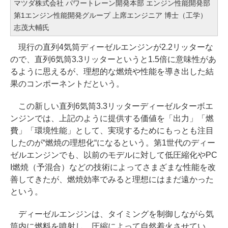
マツダ株式会社 パワートレーン開発本部 エンジン性能開発部
第1エンジン性能開発グループ 上席エンジニア 博士（工学）
志茂大輔氏
現行の直列4気筒ディーゼルエンジンが2.2リッターな
ので、直列6気筒3.3リッターというと1.5倍に意味性があ
るように思えるが、理想的な燃焼や性能を導き出した結
果のコンポーネントだという。
この新しい直列6気筒3.3リッターディーゼルターボエ
ンジンでは、上記のように提供する価値を「出力」「燃
費」「環境性能」として、実現するためにもっとも注目
したのが“燃焼の理想化“になるという。第1世代のディー
ゼルエンジンでも、以前のモデルに対して低圧縮化やPC
I燃焼（予混合）などの技術によってさまざまな性能を改
善してきたが、燃焼効率でみると理想にはまだ遠かった
という。
ディーゼルエンジンは、タイミングを制御しながら気
筒内に燃料を噴射し、圧縮によって自然着火させてい