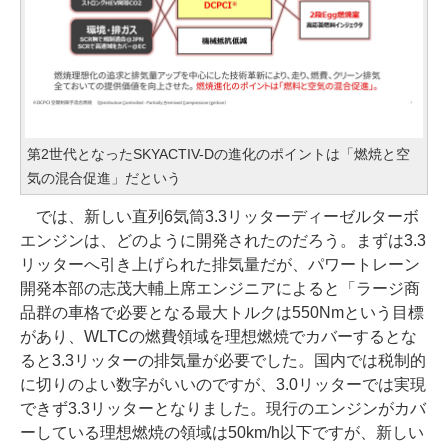
第2世代となったSKYACTIV-Dの進化のポイントは「燃焼と空
気の混合促進」だという
では、新しい直列6気筒3.3リッターディーゼルターボ
エンジンは、どのように開発されたのだろう。まずは3.3
リッターへ引き上げられた排気量だが、パワートレーン
開発本部の志茂大輔上席エンジニアによると「ラージ商
品群の車格で必要となる最大トルクは550Nmという目標
があり、WLTCの燃費領域を理想燃焼でカバーするとな
ると3.3リッターの排気量が必要でした。国内では税制的
に切りのよい数字がいいのですが、3.0リッターでは実現
できず3.3リッターとなりました。現行のエンジンがカバ
ーしている理想燃焼の領域は50km/h以下ですが、新しい