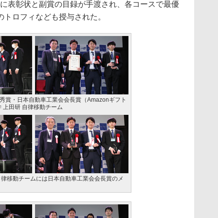
者に表彰状と副賞の目録が手渡され、各コースで最優
のトロフィなども授与された。
秀賞・日本自動車工業会会長賞（Amazonギフト
 上田研 自律移動チーム
 自律移動チームには日本自動車工業会会長賞のメ