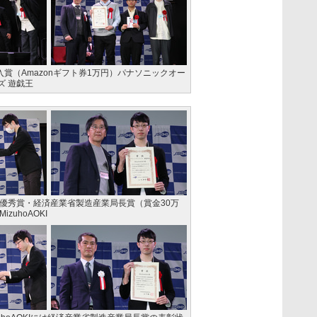
入賞（Amazonギフト券1万円）パナソニックオー
ズ 遊戯王
最優秀賞・経済産業省製造産業局長賞（賞金30万
zuhoAOKI