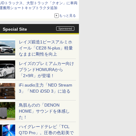
UDトラックス、大型トラック「クオン」に車両
運搬用ショートキャブトラクタ追加
もっと見る
Special Site
レイズ鍛造1ピースアルミホ
イール「CE28 N-plus」軽量
なままに剛性を向上
レイズのプレミアムカー向け
ブランドHOMURAから
「2×9R」が登場！
iFi audio主力「NEO Stream
3」「NEO iDSD 3」に迫る
鳥肌ものの「DENON
HOME」サウンドを体感し
た！
ハイグレードテレビ「TCL
Q7D Pro」。圧巻の色彩美で