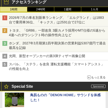
アクセスランキング
1時間
24時間
1週間
1カ月
2026年7月の車名別新車ランキング、「エルグランド」は1883
台で乗用車36位、「キックス」は2591台で27位に
トヨタ、「GR86」一部改良 3眼カメラ採用やMT仕様の5速から
4速へのダウンシフト時の操作性向上など
ホンダ、2027年3月期第1四半期決算の営業利益5307億円で過去
最高を記録
光岡、新型オープンカーの第3弾ティザー画像公開
スバル、「ステラ」を改良 運転支援機能「スマートアシスト」
の性能を向上
もっと見る
Special Site
鳥肌ものの「DENON HOME」サウンドを体感
した！