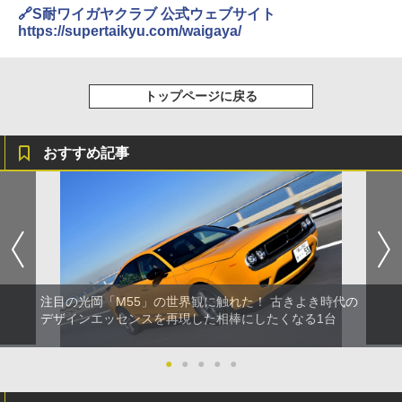
🔗S耐ワイガヤクラブ 公式ウェブサイト
https://supertaikyu.com/waigaya/
トップページに戻る
おすすめ記事
注目の光岡「M55」の世界観に触れた！ 古きよき時代の
デザインエッセンスを再現した相棒にしたくなる1台
●
●
●
●
●