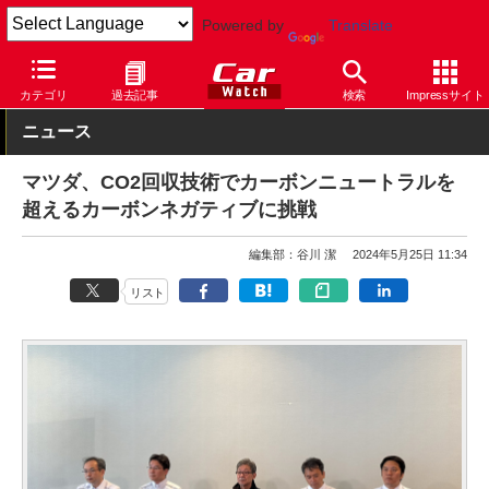
Powered by
Translate
Car Watch
自動車
マツダ
カテゴリ
過去記事
検索
Impressサイト
ニュース
マツダ、CO2回収技術でカーボンニュートラルを
超えるカーボンネガティブに挑戦
編集部：谷川 潔
2024年5月25日 11:34
リスト