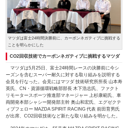
マツダは富士24時間決勝前に、カーボンネガティブに挑戦する
ことを明らかにした
CO2回収技術でカーボンネガティブに挑戦するマツダ
マツダは5月25日、富士24時間レースの決勝前に今シ
ーズンを含むスーパー耐久に対する取り組みを説明する
会見を行なった。会見にはマツダ 技術研究所所長 山本寿
英氏、CN・資源循環戦略部部長 木下浩志氏、ファクト
リモータースポーツ推進部マネージャー 上杉康範氏、車
両開発本部シャシー開発部主幹 奥山和宏氏、エグゼクテ
ィブフェロー MAZDA SPIRIT RACING 代表 前田育男氏
が出席、CO2回収技術など新たな取り組みを明かした。