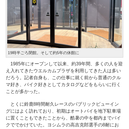
19時半ごろ閉館。そして約5年の休館に
1985年にオープンして以来、約39年間、多くの人を迎
え入れてきたウエルカムプラザを利用してきた人は多い
だろう。記者自身も、この仕事に就く前から普通のクル
マ好き、バイク好きとしてカタログなどをもらいに行く
ことが多かった。
とくに鈴鹿8時間耐久レースのパブリックビューイン
グにはよく訪れており、初期はオートバイを地下駐車場
に置くこともできたことから、酷暑の中を都内までバイ
クででかけていた。ヨシムラの高吉克郎選手の8耐にお