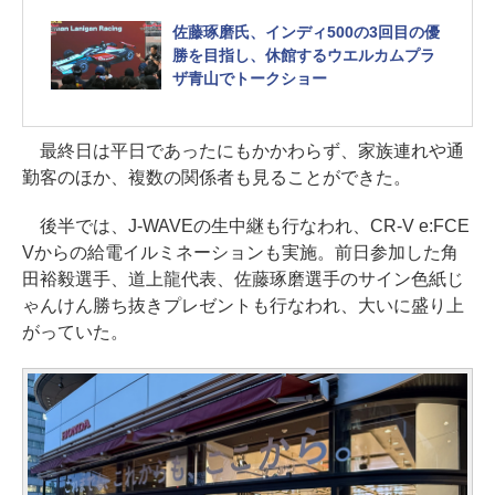
佐藤琢磨氏、インディ500の3回目の優
勝を目指し、休館するウエルカムプラ
ザ青山でトークショー
最終日は平日であったにもかかわらず、家族連れや通
勤客のほか、複数の関係者も見ることができた。
後半では、J-WAVEの生中継も行なわれ、CR-V e:FCE
Vからの給電イルミネーションも実施。前日参加した角
田裕毅選手、道上龍代表、佐藤琢磨選手のサイン色紙じ
ゃんけん勝ち抜きプレゼントも行なわれ、大いに盛り上
がっていた。