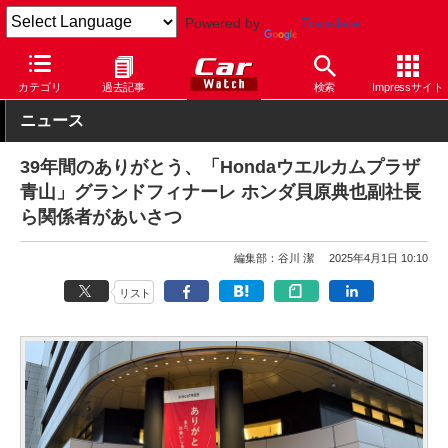
Powered by
Translate
Car Watch
自動車
ホンダ
カテゴリ
過去記事
検索
Impressサイト
ニュース
39年間のありがとう、「Hondaウエルカムプラザ
青山」グランドフィナーレ ホンダ貝原典也副社長
ら関係者があいさつ
編集部：谷川 潔
2025年4月1日 10:10
リスト