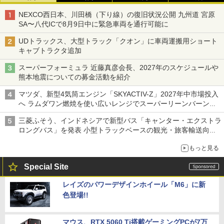
NEXCO西日本、川田橋（下り線）の復旧状況公開 九州道 宮原
SA〜八代ICで8月9日中に緊急車両を通行可能に
UDトラックス、大型トラック「クオン」に車両運搬用ショート
キャブトラクタ追加
スーパーフォーミュラ 近藤真彦会長、2027年のスケジュールや
熊本地震についての募金活動を紹介
マツダ、新型4気筒エンジン「SKYACTIV-Z」2027年中市場投入
へ ラムダワン燃焼を使い広いレンジでスーパーリーンバーン燃
焼を実現
三菱ふそう、インドネシアで新型バス「キャンター・エクストラ
ロングバス」を発表 小型トラックベースの観光・旅客輸送向け
バス
もっと見る
Special Site
レイズのパワーデザインホイール「M6」に新
色登場!!
マウス、RTX 5060 Ti搭載ゲーミングPCが7万