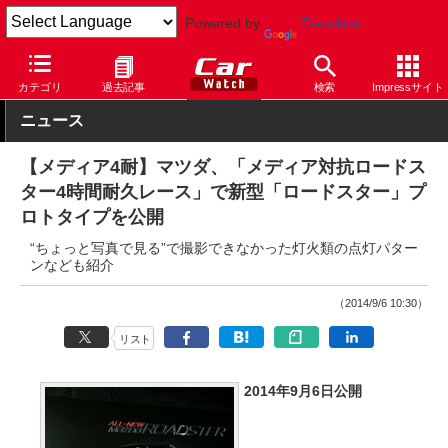
Powered by
Translate
Car Watch
自動車
マツダ
ロードスター
カテゴリ
過去記事
検索
Impressサイト
ニュース
【メディア4耐】マツダ、「メディア対抗ロードス
ター4時間耐久レース」で新型「ロードスター」プ
ロトタイプを公開
“ちょっと写真で見る”で撮影できなかった灯火類の点灯パター
ンなども紹介
（2014/9/6 10:30）
リスト
2014年9月6日公開