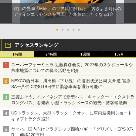
注目の光岡「M55」の世界観に触れた！ 古きよき時代の
デザインエッセンスを再現した相棒にしたくなる1台
●
●
●
●
●
アクセスランキング
1時間
24時間
1週間
1カ月
スーパーフォーミュラ 近藤真彦会長、2027年のスケジュールや
熊本地震についての募金活動を紹介
NEXCO西日本、川田橋（下り線）の復旧状況公開 九州道 宮原
SA〜八代ICで8月9日中に緊急車両を通行可能に
三菱ふそう、インドネシアで新型バス「キャンター・エクストラ
ロングバス」を発表 小型トラックベースの観光・旅客輸送向け
バス
UDトラックス、大型トラック「クオン」に車両運搬用ショート
キャブトラクタ追加
ヤマハ、国内向けフラグシップ四輪バギー「グリズリーEPS XT-
R」 価格220万円