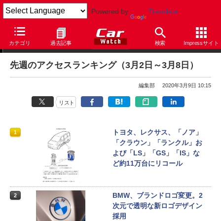
Powered by
Translate
アクセスランキング
カテゴリ
過去記事
検索
Impressサイト
先週のアクセスランキング（3月2日～3月8日）
編集部
2020年3月9日 10:15
リスト
トヨタ、レクサス、「ノア」
1
「クラウン」「ランクル」お
よび「LS」「GS」「IS」な
ど約11万台にリコール
BMW、ブランドロゴ変更。2
2
次元で透明な新ロゴデザイン
採用