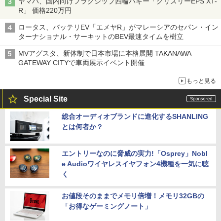
ヤマハ、国内向けフラグシップ四輪バギー「グリズリーEPS XT-
R」 価格220万円
ロータス、バッテリEV「エメヤR」がマレーシアのセパン・イン
ターナショナル・サーキットのBEV最速タイムを樹立
MVアグスタ、新体制で日本市場に本格展開 TAKANAWA
GATEWAY CITYで車両展示イベント開催
もっと見る
Special Site
総合オーディオブランドに進化するSHANLING
とは何者か？
エントリーなのに脅威の実力!「Osprey」Nobl
e Audioワイヤレスイヤフォン4機種を一気に聴
く
お値段そのままでメモリ倍増！メモリ32GBの
「お得なゲーミングノート」