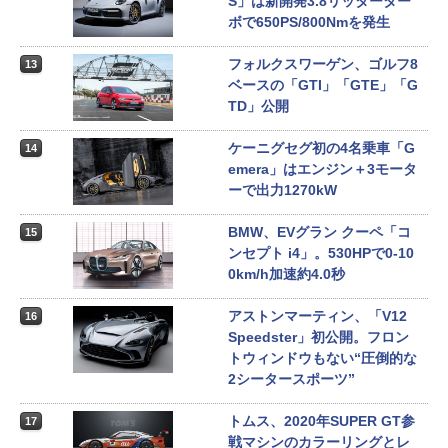
S」は新開発3.8リッターター
ボで650PS/800Nmを発生
フォルクスワーゲン、ゴルフ8
13
ベースの「GTI」「GTE」「G
TD」公開
ケーニグセグ初の4名乗車「G
14
emera」はエンジン＋3モータ
ーで出力1270kW
BMW、EVグラン クーペ「コ
15
ンセプト i4」。530HPで0-10
0km/h加速約4.0秒
アストンマーティン、「V12
16
Speedster」初公開。フロン
トウィンドウもない“圧倒的な
2シータースポーツ”
トムス、2020年SUPER GT参
17
戦マシンのカラーリングとレ