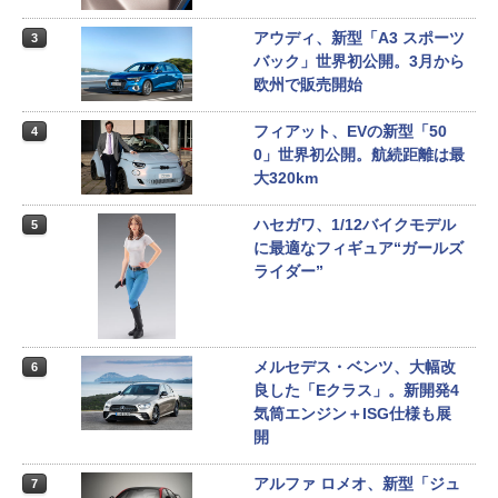
アウディ、新型「A3 スポーツ
3
バック」世界初公開。3月から
欧州で販売開始
フィアット、EVの新型「50
4
0」世界初公開。航続距離は最
大320km
ハセガワ、1/12バイクモデル
5
に最適なフィギュア“ガールズ
ライダー”
メルセデス・ベンツ、大幅改
6
良した「Eクラス」。新開発4
気筒エンジン＋ISG仕様も展
開
アルファ ロメオ、新型「ジュ
7