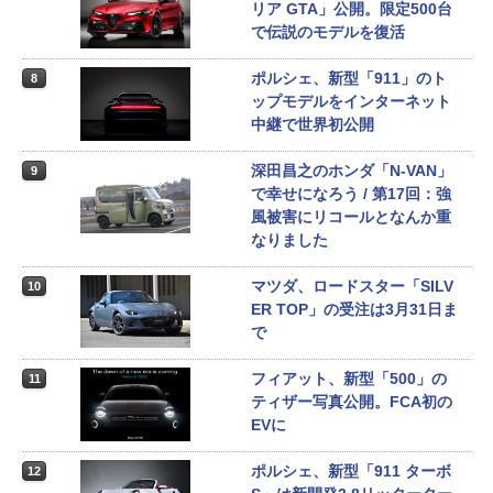
リア GTA」公開。限定500台
で伝説のモデルを復活
ポルシェ、新型「911」のト
8
ップモデルをインターネット
中継で世界初公開
深田昌之のホンダ「N-VAN」
9
で幸せになろう / 第17回：強
風被害にリコールとなんか重
なりました
マツダ、ロードスター「SILV
10
ER TOP」の受注は3月31日ま
で
フィアット、新型「500」の
11
ティザー写真公開。FCA初の
EVに
ポルシェ、新型「911 ターボ
12