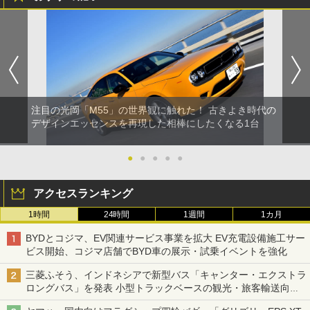
注目の光岡「M55」の世界観に触れた！ 古きよき時代の
デザインエッセンスを再現した相棒にしたくなる1台
●
●
●
●
●
アクセスランキング
1時間
24時間
1週間
1カ月
BYDとコジマ、EV関連サービス事業を拡大 EV充電設備施工サー
ビス開始、コジマ店舗でBYD車の展示・試乗イベントを強化
三菱ふそう、インドネシアで新型バス「キャンター・エクストラ
ロングバス」を発表 小型トラックベースの観光・旅客輸送向け
バス