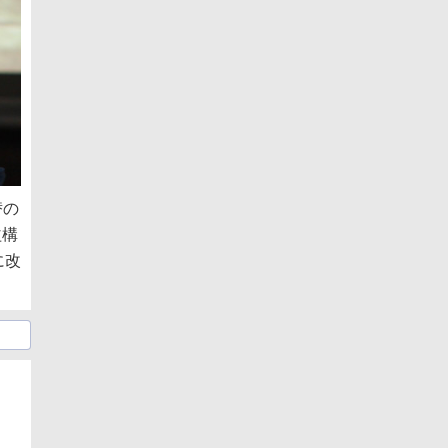
替の
益構
に改