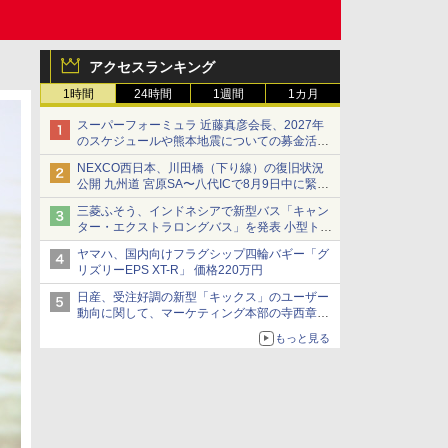
アクセスランキング
1時間
24時間
1週間
1カ月
スーパーフォーミュラ 近藤真彦会長、2027年
のスケジュールや熊本地震についての募金活動
を紹介
NEXCO西日本、川田橋（下り線）の復旧状況
公開 九州道 宮原SA〜八代ICで8月9日中に緊急
車両を通行可能に
三菱ふそう、インドネシアで新型バス「キャン
ター・エクストラロングバス」を発表 小型トラ
ックベースの観光・旅客輸送向けバス
ヤマハ、国内向けフラグシップ四輪バギー「グ
リズリーEPS XT-R」 価格220万円
日産、受注好調の新型「キックス」のユーザー
動向に関して、マーケティング本部の寺西章氏
が解説
もっと見る