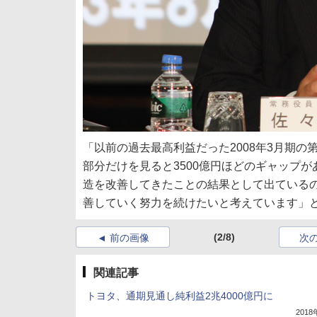
「以前の過去最高利益だった2008年3月期の第
部分だけを見ると3500億円ほどのギャップ
造を改善してきたことの結果として出ている
善していく努力を続けたいと考えています」
(2/8)
前の画像
次
関連記事
トヨタ、通期見通し純利益2兆4000億円に
201