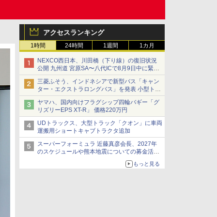
アクセスランキング
1時間
24時間
1週間
1カ月
NEXCO西日本、川田橋（下り線）の復旧状況
公開 九州道 宮原SA〜八代ICで8月9日中に緊急
車両を通行可能に
三菱ふそう、インドネシアで新型バス「キャン
ター・エクストラロングバス」を発表 小型トラ
ックベースの観光・旅客輸送向けバス
ヤマハ、国内向けフラグシップ四輪バギー「グ
リズリーEPS XT-R」 価格220万円
UDトラックス、大型トラック「クオン」に車両
運搬用ショートキャブトラクタ追加
スーパーフォーミュラ 近藤真彦会長、2027年
のスケジュールや熊本地震についての募金活動
を紹介
もっと見る