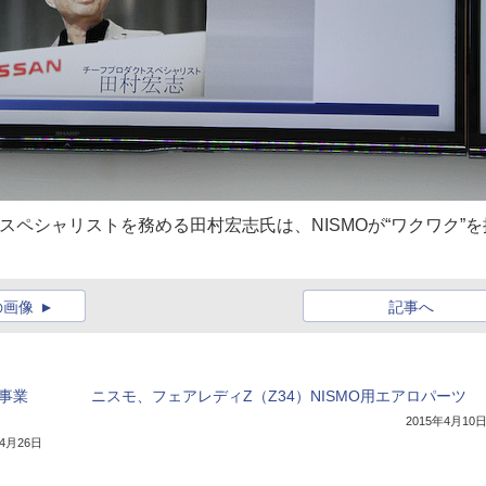
・スペシャリストを務める田村宏志氏は、NISMOが“ワクワク”を
の画像
記事へ
事業
ニスモ、フェアレディZ（Z34）NISMO用エアロパーツ
2015年4月10
年4月26日