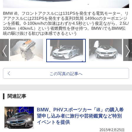
BMW i8。フロントアクスルには131PSを発生する電気モーター、リ
アアクスルには231PSを発生する直列3気筒 1499ccのターボエンジ
ンを搭載。0-100km/hの加速はわずか4.5秒という俊足ながら、2.5L/
100km（40km/L）という省燃費性を併せ持つ。BMW iでもBMW伝
統の駆け抜ける歓びは体感できるという
この写真の記事へ
関連記事
BMW、PHVスポーツカー「i8」の購入希
望申し込み者に旅行や芸術鑑賞など特別
イベントを提供
2015年2月25日