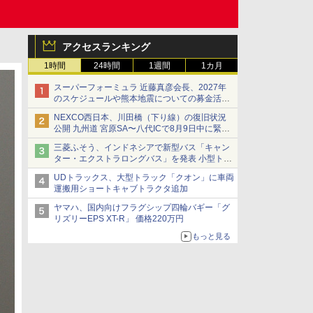
アクセスランキング
1時間
24時間
1週間
1カ月
スーパーフォーミュラ 近藤真彦会長、2027年
のスケジュールや熊本地震についての募金活動
を紹介
NEXCO西日本、川田橋（下り線）の復旧状況
公開 九州道 宮原SA〜八代ICで8月9日中に緊急
車両を通行可能に
三菱ふそう、インドネシアで新型バス「キャン
ター・エクストラロングバス」を発表 小型トラ
ックベースの観光・旅客輸送向けバス
UDトラックス、大型トラック「クオン」に車両
運搬用ショートキャブトラクタ追加
ヤマハ、国内向けフラグシップ四輪バギー「グ
リズリーEPS XT-R」 価格220万円
もっと見る