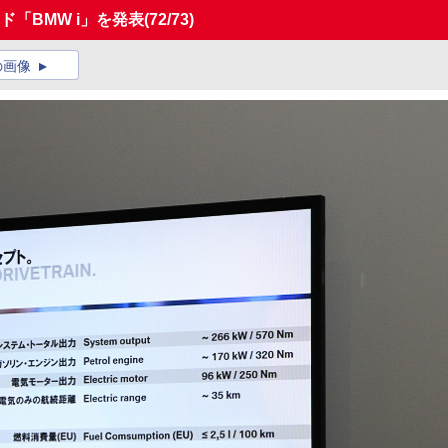
「BMW i」を発表
(72/73)
の画像