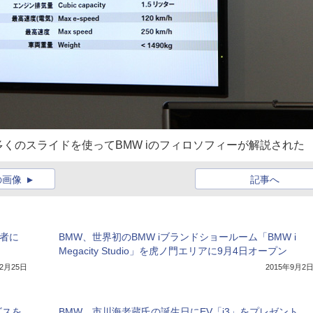
くのスライドを使ってBMW iのフィロソフィーが解説された
の画像
記事へ
み者に
BMW、世界初のBMW iブランドショールーム「BMW i
Megacity Studio」を虎ノ門エリアに9月4日オープン
年2月25日
2015年9月2
ビスを
BMW、市川海老蔵氏の誕生日にEV「i3」をプレゼント