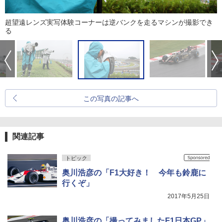
超望遠レンズ実写体験コーナーは逆バンクを走るマシンが撮影でき
る
この写真の記事へ
関連記事
トピック
奥川浩彦の「F1大好き！ 今年も鈴鹿に
行くぞ」
2017年5月25日
奥川浩彦の「撮ってみましたF1日本GP」