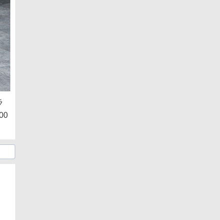
ラ
00
日