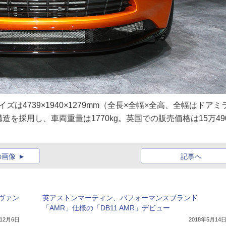
は4739×1940×1279mm（全長×全幅×全高、全幅はドアミ
を採用し、車両重量は1770kg。英国での販売価格は15万49
の画像
記事へ
ヴァン
英アストンマーティン、パフォーマンスブランド
「AMR」仕様の「DB11 AMR」デビュー
年12月6日
2018年5月14