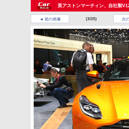
英アストンマーティン、自社製V1
(3/25)
前の画像
次