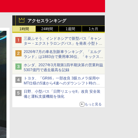
アクセスランキング
1時間
24時間
1週間
1カ月
三菱ふそう、インドネシアで新型バス「キャン
ター・エクストラロングバス」を発表 小型トラ
ックベースの観光・旅客輸送向けバス
2026年7月の車名別新車ランキング、「エルグ
ランド」は1883台で乗用車36位、「キックス」
は2591台で27位に
ホンダ、2027年3月期第1四半期決算の営業利益
5307億円で過去最高を記録
トヨタ、「GR86」一部改良 3眼カメラ採用や
MT仕様の5速から4速へのダウンシフト時の操
作性向上など
日野、小型バス「日野リエッセII」改良 安全装
備と運転支援機能を強化
もっと見る