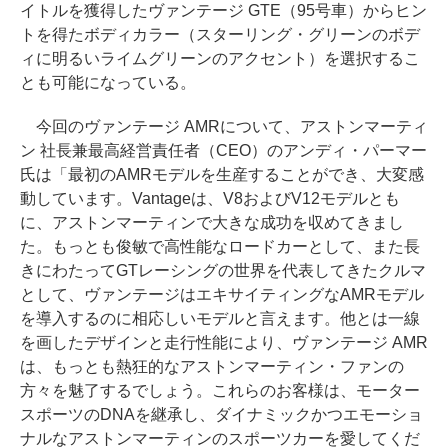
イトルを獲得したヴァンテージ GTE（95号車）からヒン
トを得たボディカラー（スターリング・グリーンのボデ
ィに明るいライムグリーンのアクセント）を選択するこ
とも可能になっている。
今回のヴァンテージ AMRについて、アストンマーティ
ン 社長兼最高経営責任者（CEO）のアンディ・パーマー
氏は「最初のAMRモデルを生産することができ、大変感
動しています。Vantageは、V8およびV12モデルとも
に、アストンマーティンで大きな成功を収めてきまし
た。もっとも俊敏で高性能なロードカーとして、また長
きにわたってGTレーシングの世界を代表してきたクルマ
として、ヴァンテージはエキサイティングなAMRモデル
を導入するのに相応しいモデルと言えます。他とは一線
を画したデザインと走行性能により、ヴァンテージ AMR
は、もっとも熱狂的なアストンマーティン・ファンの
方々を魅了するでしょう。これらのお客様は、モーター
スポーツのDNAを継承し、ダイナミックかつエモーショ
ナルなアストンマーティンのスポーツカーを愛してくだ