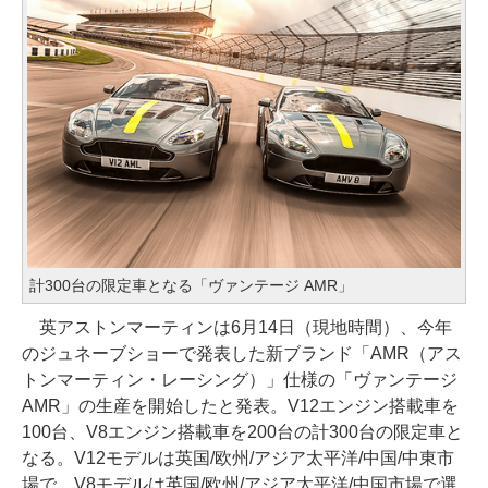
計300台の限定車となる「ヴァンテージ AMR」
英アストンマーティンは6月14日（現地時間）、今年
のジュネーブショーで発表した新ブランド「AMR（アス
トンマーティン・レーシング）」仕様の「ヴァンテージ
AMR」の生産を開始したと発表。V12エンジン搭載車を
100台、V8エンジン搭載車を200台の計300台の限定車と
なる。V12モデルは英国/欧州/アジア太平洋/中国/中東市
場で、V8モデルは英国/欧州/アジア太平洋/中国市場で選