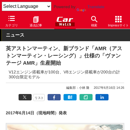
Powered by
Translate
Car Watch
自動車
アストンマーティン
コンセプトカー
カテゴリ
過去記事
検索
Impressサイト
ニュース
英アストンマーティン、新ブランド「AMR（アス
トンマーティン・レーシング）」仕様の「ヴァン
テージ AMR」生産開始
V12エンジン搭載車が100台、V8エンジン搭載車が200台の計
300台限定モデル
編集部：小林 隆
2017年6月16日 14:26
リスト
2017年6月14日（現地時間）発表