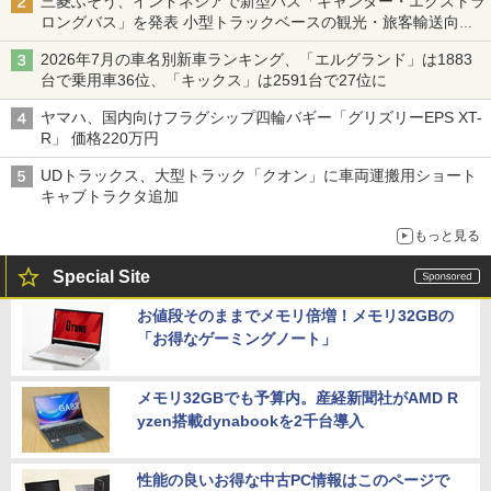
三菱ふそう、インドネシアで新型バス「キャンター・エクストラ
ロングバス」を発表 小型トラックベースの観光・旅客輸送向け
バス
2026年7月の車名別新車ランキング、「エルグランド」は1883
台で乗用車36位、「キックス」は2591台で27位に
ヤマハ、国内向けフラグシップ四輪バギー「グリズリーEPS XT-
R」 価格220万円
UDトラックス、大型トラック「クオン」に車両運搬用ショート
キャブトラクタ追加
もっと見る
Special Site
お値段そのままでメモリ倍増！メモリ32GBの
「お得なゲーミングノート」
メモリ32GBでも予算内。産経新聞社がAMD R
yzen搭載dynabookを2千台導入
性能の良いお得な中古PC情報はこのページで