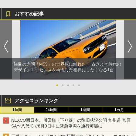
おすすめ記事
注目の光岡「M55」の世界観に触れた！ 古きよき時代の
デザインエッセンスを再現した相棒にしたくなる1台
●
●
●
●
●
アクセスランキング
1時間
24時間
1週間
1カ月
NEXCO西日本、川田橋（下り線）の復旧状況公開 九州道 宮原
SA〜八代ICで8月9日中に緊急車両を通行可能に