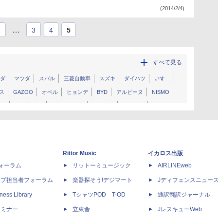
(2014/2/4)
…
1
3
4
5
すべて見る
ダ
マツダ
スバル
三菱自動車
スズキ
ダイハツ
いすゞ
ス
GAZOO
オペル
ヒョンデ
BYD
アルピーヌ
NISMO
ック
光岡
GM
キャデラック
シボレー
フォード
レー
ジャガー
MINI
ランドローバー
アストンマーティン
ゲン
BMW
アウディ
メルセデス・ベンツ
ヤナセ
ポルシェ
フィアット
アバルト
アルファ ロメオ
フェラーリ
マセラティ
Rittor Music
イカロス出版
プ
dフォーラム
リットーミュージック
AIRLINEweb
ップ担当者フォーラム
楽器探そう!デジマート
Jディフェンスニュー
ness Library
TシャツPOD T-OD
通訳翻訳ジャーナル
セミナー
立東舎
JレスキューWeb