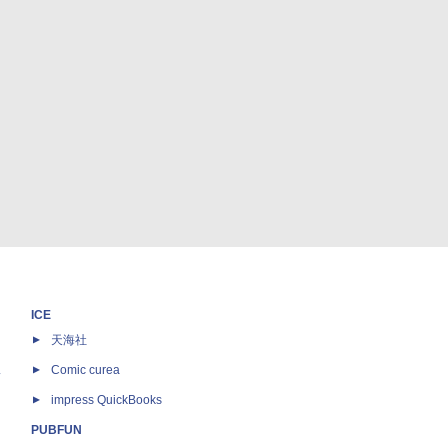
ICE
天海社
ス
Comic curea
impress QuickBooks
PUBFUN