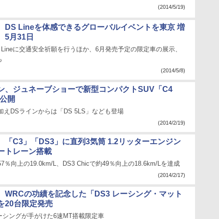
(2014/5/19)
DS Lineを体感できるグローバルイベントを東京 増
5月31日
S Lineに交通安全祈願を行うほか、6月発売予定の限定車の展示、
も
(2014/5/8)
ン、ジュネーブショーで新型コンパクトSUV「C4
」公開
加えDSラインからは「DS 5LS」なども登場
(2014/2/19)
「C3」「DS3」に直列3気筒 1.2リッターエンジン
ートレーン搭載
％向上の19.0km/L、DS3 Chicで約49％向上の18.6km/Lを達成
(2014/2/17)
、WRCの功績を記念した「DS3 レーシング・マット
を20台限定発売
ーシングが手がけた6速MT搭載限定車