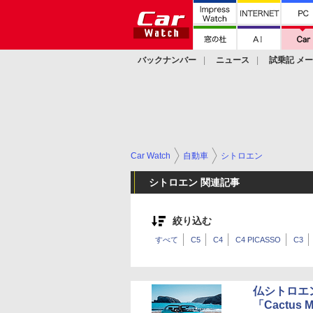
バックナンバー
ニュース
試乗記 メ
カスタム
Car Watch
自動車
シトロエン
シトロエン 関連記事
絞り込む
すべて
C5
C4
C4 PICASSO
C3
仏シトロエ
「Cactus M