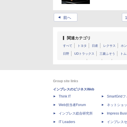
▲
前へ
関連カテゴリ
すべて
トヨタ
日産
レクサス
ホン
日野
UDトラックス
三菱ふそう
トム
ホンダアクセス
M-TEC
STI
オーテ
クライスラー
ロールス・ロイス
ベント
マクラーレン
ロータス
フォルクスワー
Group site links
プジョー
シトロエン
DS
ルノー
インプレスのビジネスWeb
ランボルギーニ
ボルボ
テスラ
ジー
Think IT
SmartGri
Web担当者Forum
ネットショ
インプレス総合研究所
Impress Busi
IT Leaders
インプレス