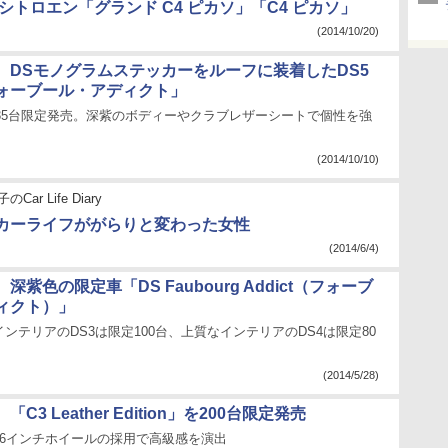
シトロエン「グランド C4 ピカソ」「C4 ピカソ」
(2014/10/20)
、DSモノグラムステッカーをルーフに装着したDS5
ォーブール・アディクト」
ら35台限定発売。深紫のボディーやクラブレザーシートで個性を強
(2014/10/10)
Car Life Diary
でカーライフががらりと変わった女性
(2014/6/4)
深紫色の限定車「DS Faubourg Addict（フォーブ
ィクト）」
ンテリアのDS3は限定100台、上質なインテリアのDS4は限定80
(2014/5/28)
C3 Leather Edition」を200台限定発売
16インチホイールの採用で高級感を演出