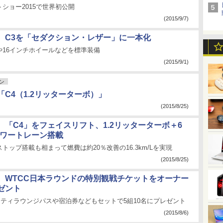
ショー2015で世界初公開
(2015/9/7)
、C3を「セダクション・レザー」に一本化
や16インチホイールなどを標準装備
(2015/9/1)
ン
C4（1.2リッターターボ）」
(2015/8/25)
、「C4」をフェイスリフト、1.2リッターターボ＋6
パワートレーン搭載
トップ搭載も相まって燃費は約20％改善の16.3km/Lを実現
(2015/8/25)
、WTCC日本ラウンドの特別観戦チケットをオーナー
ゼント
リティラウンジパスや宿泊券などもセットで5組10名にプレゼント
(2015/8/6)