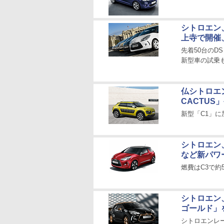
シトロエン、
上寺で開催、
先着50台のD
新型車の試乗
仏シトロエ
CACTUS
新型「C1」に
シトロエン、
など新パワ
燃費はC3で約57
シトロエン
ゴールド」
シトロエンレ