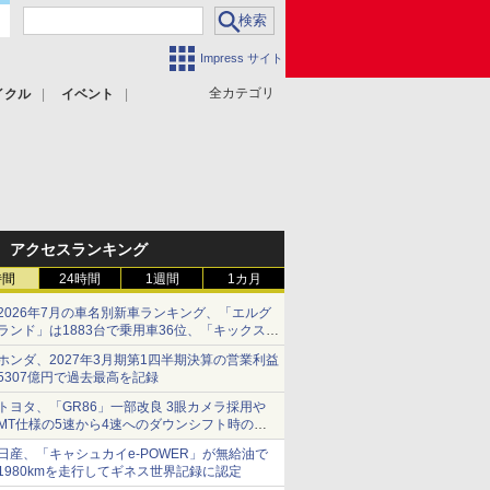
Impress サイト
全カテゴリ
イクル
イベント
アクセスランキング
時間
24時間
1週間
1カ月
2026年7月の車名別新車ランキング、「エルグ
ランド」は1883台で乗用車36位、「キックス」
は2591台で27位に
ホンダ、2027年3月期第1四半期決算の営業利益
5307億円で過去最高を記録
トヨタ、「GR86」一部改良 3眼カメラ採用や
MT仕様の5速から4速へのダウンシフト時の操
作性向上など
日産、「キャシュカイe-POWER」が無給油で
1980kmを走行してギネス世界記録に認定