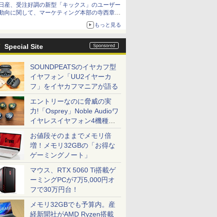
日産、受注好調の新型「キックス」のユーザー
動向に関して、マーケティング本部の寺西章氏
が解説
もっと見る
Special Site
SOUNDPEATSのイヤカフ型
イヤフォン「UU2イヤーカ
フ」をイヤカフマニアが語る
エントリーなのに脅威の実
力!「Osprey」Noble Audioワ
イヤレスイヤフォン4機種を
一気に聴く
お値段そのままでメモリ倍
増！メモリ32GBの「お得な
ゲーミングノート」
マウス、RTX 5060 Ti搭載ゲ
ーミングPCが7万5,000円オ
フで30万円台！
メモリ32GBでも予算内。産
経新聞社がAMD Ryzen搭載