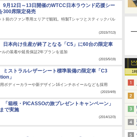
、9月12日～13日開催のWTCC日本ラウンド応援シー
を300席限定発売
ット前のファン専用エリアで観戦。特製Tシャツとスティックバル
(2015/7/13)
、日本向け生産が終了となる「C5」に60台の限定車
ールの装着や延長保証2年プランを追加
(2015/5/19)
、ミストラルレザーシート標準装備の限定車「C3
1
ition」
専用ボディーカラーや新デザイン16インチホイールなども採用
(2015/4/9)
、「箱根・PICASSOの旅プレゼントキャンペーン」
日まで実施
(2014/12/3)