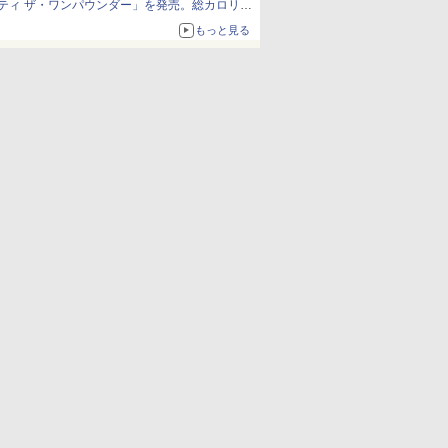
ティ ザ・ワンパウンダー」を発売。総カロリー
約1656kcal、総重量約527g！
もっと見る