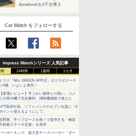
dynabookを2千台導入
Car Watch をフォローする
Impress Watchシリーズ 人気記事
時間
24時間
1週間
1カ月
ミスド「Mrs. GREEN APPLE」のコラボドーナ
ツ4種、いよいよ発売！
【家電レビュー】手ごわい雑草との戦い、コメ
リの草刈機で完全勝利 掃除機感覚で使えた
NTT島田社長、ソフトバンクのセブン出資に「d
ポイント使えるようにして」
吉野家、牛リブロースを熱々で提供する「極旨
牛鉄板ステーキ定食」を発売
バーガーキング、超大型チーズバーガー「ダー