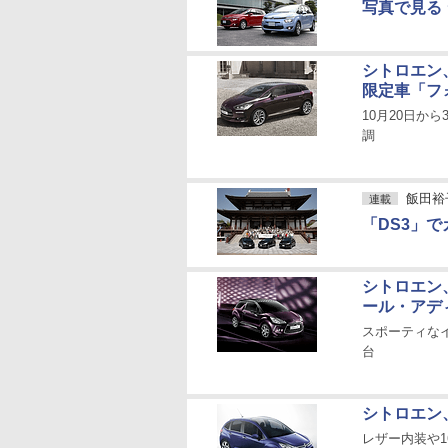
写真で見る 
シトロエン
限定車「フ
10月20日か
調
飯田裕子の
連載
「DS3」
シトロエン、
ール・アデ
スポーティなイ
台
シトロエン、「
レザー内装や