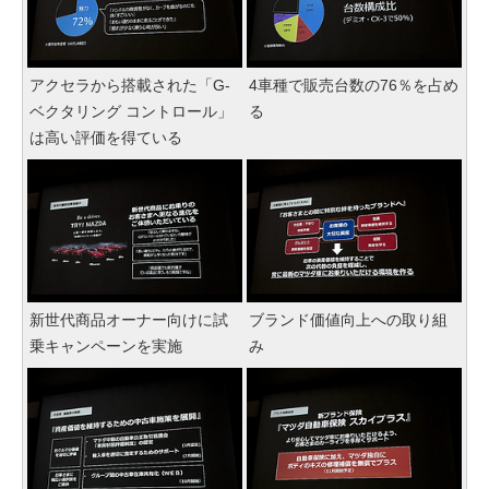
アクセラから搭載された「G-
4車種で販売台数の76％を占め
ベクタリング コントロール」
る
は高い評価を得ている
新世代商品オーナー向けに試
ブランド価値向上への取り組
乗キャンペーンを実施
み