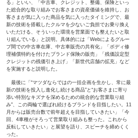
る」といい、「中古車、クレジット、整備、保険といっ
た総合的な取り組みでお客さまの資産価値を維持し、お
客さまが気に入った商品を気に入ったタイミングで、最
新の技術を搭載したクルマを少ないご負担でお乗り換え
いただける、そういった環境を営業面でも整えたいと取
り組んでいる」と説明。具体的には「Webによるグルー
プ間での中古車在庫、中古車販売の共有化」「ボディ修
理補償特約を付けたブランド保険の販売」「残価設定型
クレジットの残価引き上げ」「新世代店舗の拡充」など
を実施すると説明した。
最後に「“マツダならではの一括企画を生かし、常に最
新の技術を投入し進化し続ける商品”と“お客さまに寄り
添い特別なキズナを深めるための統合的な営業取り組
み”、この両輪で選ばれ続けるブランドを目指したい。11
月からは販売台数で前年超えを目指していきたい」「今
回、4車種がそろって営業取り組みも整った。これから
反転していきたい」と展望を語り、スピーチを締めくく
った。