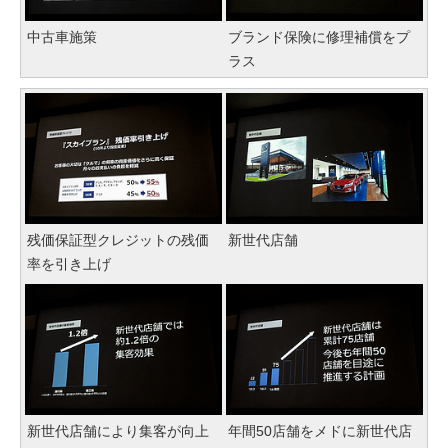
中古車施策
ブランド保険に修理補償をプ
ラス
残価保証型クレジットの残価
新世代店舗
率を引き上げ
新世代店舗により集客が向上
年間50店舗をメドに新世代店