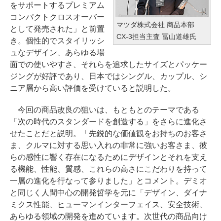
をサポートするプレミアム
コンパクトクロスオーバー
マツダ株式会社 商品本部
として発売された」と前置
CX-3担当主査 冨山道雄氏
き。個性的でスタイリッシ
ュなデザイン、あらゆる場
面での使いやすさ、それらを追求したサイズとパッケー
ジングが好評であり、日本ではシングル、カップル、シ
ニア層から高い評価を受けていると説明した。
今回の商品改良の狙いは、もともとのテーマである
「次の時代のスタンダードを創造する」をさらに進化さ
せたことだと説明。「先鋭的な価値観をお持ちのお客さ
ま、クルマに対する思い入れの非常に強いお客さま、彼
らの感性に響く存在になるためにデザインとそれを支え
る機能、性能、質感、これらの高さにこだわりを持って
一層の進化を行なって参りました」とコメント。デミオ
と同じく人間中心の開発哲学を元に「デザイン、ダイナ
ミクス性能、ヒューマンインターフェイス、安全技術、
あらゆる領域の開発を進めています。次世代の商品向け