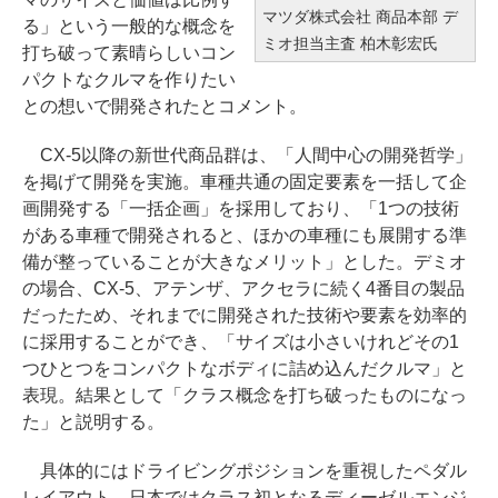
マツダ株式会社 商品本部 デ
る」という一般的な概念を
ミオ担当主査 柏木彰宏氏
打ち破って素晴らしいコン
パクトなクルマを作りたい
との想いで開発されたとコメント。
CX-5以降の新世代商品群は、「人間中心の開発哲学」
を掲げて開発を実施。車種共通の固定要素を一括して企
画開発する「一括企画」を採用しており、「1つの技術
がある車種で開発されると、ほかの車種にも展開する準
備が整っていることが大きなメリット」とした。デミオ
の場合、CX-5、アテンザ、アクセラに続く4番目の製品
だったため、それまでに開発された技術や要素を効率的
に採用することができ、「サイズは小さいけれどその1
つひとつをコンパクトなボディに詰め込んだクルマ」と
表現。結果として「クラス概念を打ち破ったものになっ
た」と説明する。
具体的にはドライビングポジションを重視したペダル
レイアウト、日本ではクラス初となるディーゼルエンジ