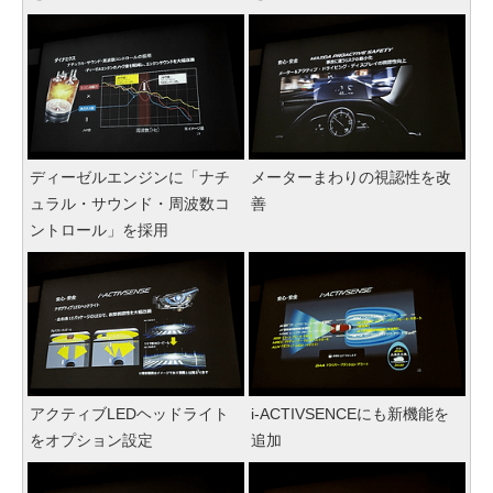
ディーゼルエンジンに「ナチ
メーターまわりの視認性を改
ュラル・サウンド・周波数コ
善
ントロール」を採用
アクティブLEDヘッドライト
i-ACTIVSENCEにも新機能を
をオプション設定
追加