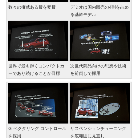
数々の権威ある賞を受賞
デミオは国内販売の4割を占め
る基幹モデル
世界で最も輝くコンパクトカ
次世代商品向けの思想や技術
ーであり続けることが目標
を前倒しで採用
G-ベクタリング コントロール
サスペンションチューニング
を採用
を広範囲に見直し