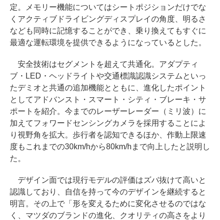
定。メモリー機能についてはシートポジションだけでな
くアクティブドライビングディスプレイの角度、明るさ
なども同時に記憶することができ、乗り換えてもすぐに
最適な運転環境を提供できるようになっているとした。
安全技術はセグメントを超えて共通化。アダプティ
ブ・LED・ヘッドライトや交通標識認識システムといっ
たデミオと共通の追加機能とともに、進化したポイント
としてアドバンスト・スマート・シティ・ブレーキ・サ
ポートを紹介。今までのレーザーレーダー（ミリ波）に
加えてフォワードセンシングカメラを採用することによ
り視野角を拡大。歩行者を認知できるほか、作動上限速
度もこれまでの30km/hから80km/hまで向上したと説明し
た。
デザイン面では現行モデルの評価はズバ抜けて高いと
認識しており、自信を持って今のデザインを継続すると
明言。その上で「形を変えるために変化させるのではな
く、マツダのブランドの進化、クオリティの高さをより