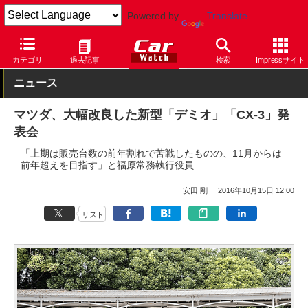
Powered by
Translate
Car Watch
自動車
マツダ
デミオ
カテゴリ
過去記事
検索
Impressサイト
ニュース
マツダ、大幅改良した新型「デミオ」「CX-3」発
表会
「上期は販売台数の前年割れで苦戦したものの、11月からは
前年超えを目指す」と福原常務執行役員
安田 剛
2016年10月15日 12:00
リスト