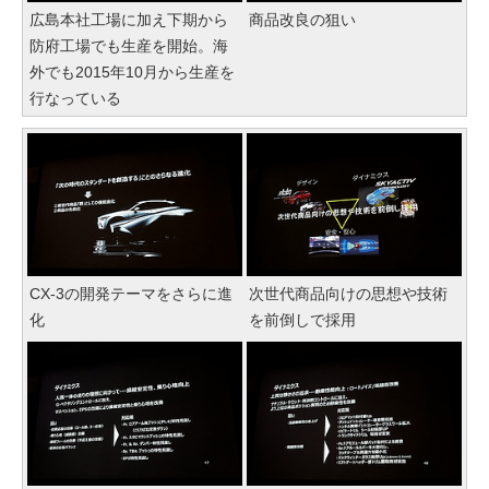
広島本社工場に加え下期から
商品改良の狙い
防府工場でも生産を開始。海
外でも2015年10月から生産を
行なっている
CX-3の開発テーマをさらに進
次世代商品向けの思想や技術
化
を前倒しで採用