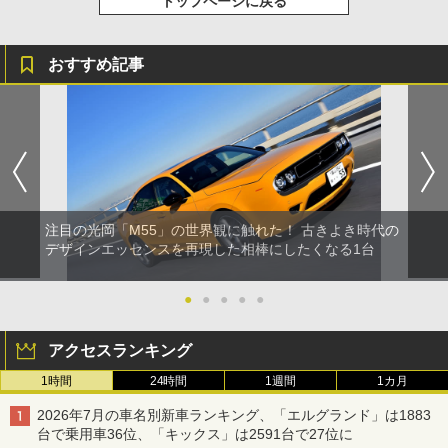
トップページに戻る
おすすめ記事
注目の光岡「M55」の世界観に触れた！ 古きよき時代の
デザインエッセンスを再現した相棒にしたくなる1台
●
●
●
●
●
アクセスランキング
1時間
24時間
1週間
1カ月
2026年7月の車名別新車ランキング、「エルグランド」は1883
台で乗用車36位、「キックス」は2591台で27位に