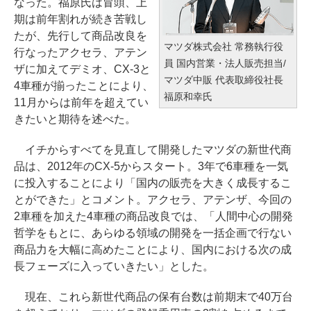
なった。福原氏は冒頭、上
期は前年割れが続き苦戦し
たが、先行して商品改良を
マツダ株式会社 常務執行役
行なったアクセラ、アテン
員 国内営業・法人販売担当/
ザに加えてデミオ、CX-3と
マツダ中販 代表取締役社長
4車種が揃ったことにより、
福原和幸氏
11月からは前年を超えてい
きたいと期待を述べた。
イチからすべてを見直して開発したマツダの新世代商
品は、2012年のCX-5からスタート。3年で6車種を一気
に投入することにより「国内の販売を大きく成長するこ
とができた」とコメント。アクセラ、アテンザ、今回の
2車種を加えた4車種の商品改良では、「人間中心の開発
哲学をもとに、あらゆる領域の開発を一括企画で行ない
商品力を大幅に高めたことにより、国内における次の成
長フェーズに入っていきたい」とした。
現在、これら新世代商品の保有台数は前期末で40万台