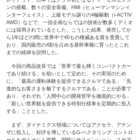
ンの搭載、数々の安全装備、HMI（ヒューマンマシンイ
ンターフェイス）、上級モデル譲りの4輪駆動（i-ACTIV
AWD）などで、一括企画ならではの技術が数多くデミオ
には採用されているとした。こうした結果、発売してか
ら1年ほどの間に世界中で40もの権威ある賞を受賞して
おり、国内販売の4割を占める基幹車種に育ったとこれ
までの経緯を説明した。
今回の商品改良では「世界で最も輝くコンパクトカー
であり続ける」を狙いとして定めた。その実現のため
に、「最高の運転体験を提供できるクルマである」「先
進的なお客さまを魅了するクルマである」ことが必要で
あり、それぞれ「人間中心の開発哲学を徹底的にやる」
「新しい世界観を提供できる特別仕様車を定期的に投入
する」こととした。
まず、ダイナミクス領域についてはアクセラ、アテン
ザに投入し、好評を博しているG-ベクタリング コントロ
ールをデミオにも搭載。同時にサスペンション、ステア