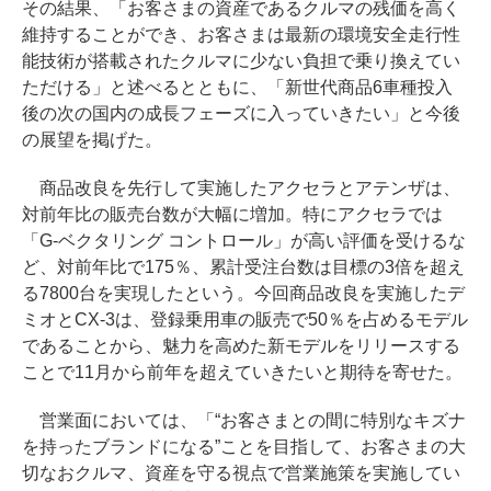
その結果、「お客さまの資産であるクルマの残価を高く
維持することができ、お客さまは最新の環境安全走行性
能技術が搭載されたクルマに少ない負担で乗り換えてい
ただける」と述べるとともに、「新世代商品6車種投入
後の次の国内の成長フェーズに入っていきたい」と今後
の展望を掲げた。
商品改良を先行して実施したアクセラとアテンザは、
対前年比の販売台数が大幅に増加。特にアクセラでは
「G-ベクタリング コントロール」が高い評価を受けるな
ど、対前年比で175％、累計受注台数は目標の3倍を超え
る7800台を実現したという。今回商品改良を実施したデ
ミオとCX-3は、登録乗用車の販売で50％を占めるモデル
であることから、魅力を高めた新モデルをリリースする
ことで11月から前年を超えていきたいと期待を寄せた。
営業面においては、「“お客さまとの間に特別なキズナ
を持ったブランドになる”ことを目指して、お客さまの大
切なおクルマ、資産を守る視点で営業施策を実施してい