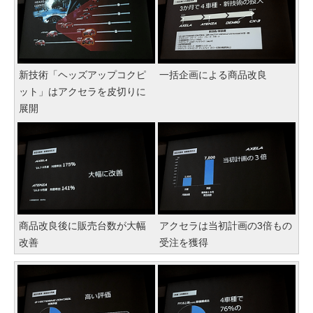
新技術「ヘッズアップコクピ
一括企画による商品改良
ット」はアクセラを皮切りに
展開
商品改良後に販売台数が大幅
アクセラは当初計画の3倍もの
改善
受注を獲得