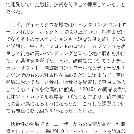
て開発していた思想、技術を前倒しで採用している」と
述べた。
まず、ダイナミクス領域ではG-ベクタリング コントロ
ールの採用をエポックとして取り上げつつ、制御面だけ
でなく基本のサスペンションも地道な改良を施している
と説明し、中でも「フロントのロワアームブッシュを改
良して質感の高いハンドリングと乗り心地に磨きを掛け
た」と具体例を挙げた。また、静粛性についてもナチュ
ラル・サウンド・周波数コントロールなどディーゼルエ
ンジンそのものの静粛性を高めるだけに留まらず、車両
領域においても「遮音材、吸音材を配置して車内に侵入
してくるノイズを徹底的に低減」「2015年の商品改良で
前席のドアガラスを板厚を上げたことにより、後席側か
らの音が気になるようになったが、こうした課題につい
ても即座に取り組みを行なった」とした。
快適性の領域では、ユーザーからの要望が高かった装
備としてメモリー機能付10ウェイパワーシートを追加設