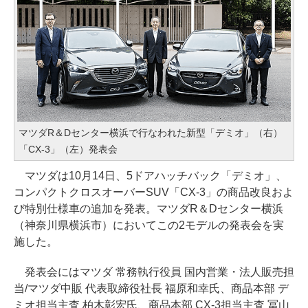
マツダR＆Dセンター横浜で行なわれた新型「デミオ」（右）
「CX-3」（左）発表会
マツダは10月14日、5ドアハッチバック「デミオ」、
コンパクトクロスオーバーSUV「CX-3」の商品改良およ
び特別仕様車の追加を発表。マツダR＆Dセンター横浜
（神奈川県横浜市）においてこの2モデルの発表会を実
施した。
発表会にはマツダ 常務執行役員 国内営業・法人販売担
当/マツダ中販 代表取締役社長 福原和幸氏、商品本部 デ
ミオ担当主査 柏木彰宏氏、商品本部 CX-3担当主査 冨山