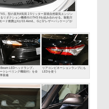
FXS」型の直列4気筒 2.5リッター直噴自然吸気エンジン
るリダクション機構付のTHS IIを組み合わせる。駆動方
モード燃費はXが33.4km/L、GとG“レザーパッケージ”が
i-Beam LEDヘッドランプ」
リアコンビネーションランプにも
ートレベリング機能付）を全
LEDを使う
準装備