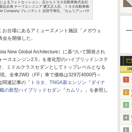
によるフォトセッション。左からトヨタ自動車株式会社
mpany MS製品企画 チーフエンジニア 勝又正人氏、トヨタ自動車株
ehicle Company プレジデント 吉田守孝氏、“カムリアンバサ
京 お台場にあるアミューズメント施設「メガウェ
表会を開催した。
New Global Architecture）に基づいて開発され
ースエンジン2.5」を進化型のハイブリッドシステ
合わせ、ミドルクラスセダンとしてトップレベルとなる
1
を実現。全車2WD（FF）車で価格は329万4000円～
細は関連記事の「
トヨタ、TNGA新エンジン『ダイナ
搭載の新型ハイブリッドセダン『カムリ』
」を参照し