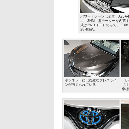
パワートレーンは全車「A25A-
に「3NM」型モーターを内蔵す
式は2WD（FF）のみで、JC08
28.4km/L
ボンネットには複雑なプレスライ
「B
ンが与えられている
（オ
車標