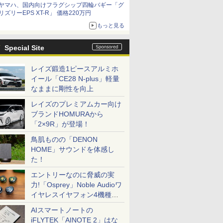
ヤマハ、国内向けフラグシップ四輪バギー「グ
リズリーEPS XT-R」 価格220万円
もっと見る
Special Site
レイズ鍛造1ピースアルミホ
イール「CE28 N-plus」軽量
なままに剛性を向上
レイズのプレミアムカー向け
ブランドHOMURAから
「2×9R」が登場！
鳥肌ものの「DENON
HOME」サウンドを体感し
た！
エントリーなのに脅威の実
力!「Osprey」Noble Audioワ
イヤレスイヤフォン4機種を
一気に聴く
AIスマートノートの
iFLYTEK「AINOTE 2」はな