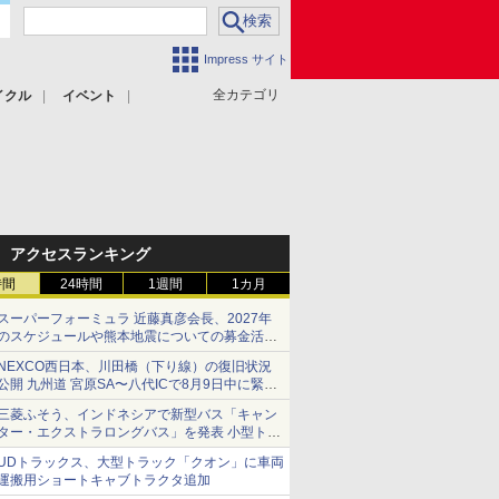
Impress サイト
全カテゴリ
イクル
イベント
アクセスランキング
時間
24時間
1週間
1カ月
スーパーフォーミュラ 近藤真彦会長、2027年
のスケジュールや熊本地震についての募金活動
を紹介
NEXCO西日本、川田橋（下り線）の復旧状況
公開 九州道 宮原SA〜八代ICで8月9日中に緊急
車両を通行可能に
三菱ふそう、インドネシアで新型バス「キャン
ター・エクストラロングバス」を発表 小型トラ
ックベースの観光・旅客輸送向けバス
UDトラックス、大型トラック「クオン」に車両
運搬用ショートキャブトラクタ追加