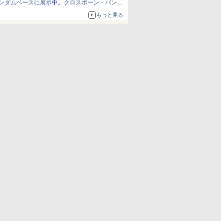
ンダムベースに展示中。クロスボーン・バンガ
ードの制式量産機が間もなく発送【ガンダムベ
もっと見る
ース撮り下ろし】