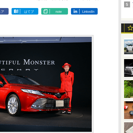
ェア
はてブ
note
LinkedIn