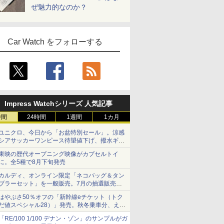
ぜ魅力的なのか？
Car Watch をフォローする
Impress Watchシリーズ 人気記事
時間
24時間
1週間
1カ月
ユニクロ、今日から「お盆特別セール」。涼感
シアサッカーワンピース待望値下げ、撥水ギア
ショーツは1990円に
東映の歴代オープニング映像がカプセルトイ
に。全5種で8月下旬発売
カルディ、オンライン限定「ネコバッグ＆タン
ブラーセット」を一般販売。7月の抽選販売の
当選無効分
はやぶさ50％オフの「新幹線eチケット（トク
だ値スペシャル28）」発売。秋冬乗車分、えき
ねっと限定
「RE/100 1/100 デナン・ゾン」のサンプルがガ