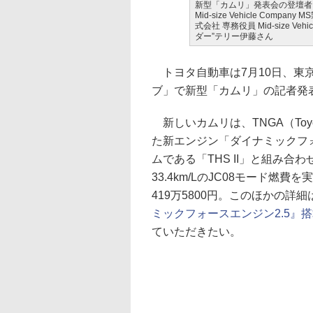
新型「カムリ」発表会の登壇者
Mid-size Vehicle Co
式会社 専務役員 Mid-size V
ダー”テリー伊藤さん
トヨタ自動車は7月10日、東
ブ」で新型「カムリ」の記者発
新しいカムリは、TNGA（Toyota 
た新エンジン「ダイナミックフォ
ムである「THS II」と組み
33.4km/LのJC08モード燃費
419万5800円。このほかの詳
ミックフォースエンジン2.5』
ていただきたい。