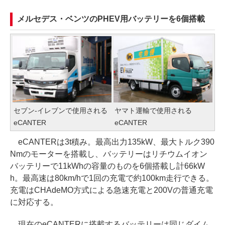
メルセデス・ベンツのPHEV用バッテリーを6個搭載
セブン-イレブンで使用される
ヤマト運輸で使用される
eCANTER
eCANTER
eCANTERは3t積み。最高出力135kW、最大トルク390
Nmのモーターを搭載し、バッテリーはリチウムイオン
バッテリーで11kWhの容量のものを6個搭載し計66kW
h。最高速は80km/hで1回の充電で約100km走行できる。
充電はCHAdeMO方式による急速充電と200Vの普通充電
に対応する。
現在のeCANTERに搭載するバッテリーは同じダイム