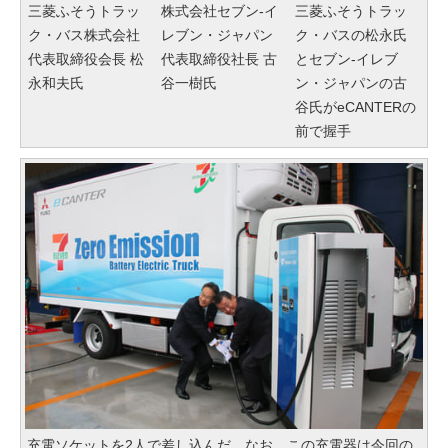
三菱ふそうトラッ
株式会社セブン-イ
三菱ふそうトラッ
ク・バス株式会社
レブン・ジャパン
ク・バスの松永氏
代表取締役会長 松
代表取締役社長 古
とセブン-イレブ
永和夫氏
谷一樹氏
ン・ジャパンの古
谷氏がeCANTERの
前で握手
充電ソケットを2人で差し込んだ。なお、この充電器は今回の