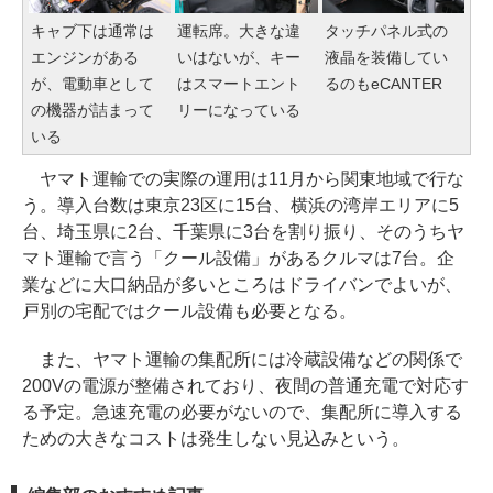
キャブ下は通常は
運転席。大きな違
タッチパネル式の
エンジンがある
いはないが、キー
液晶を装備してい
が、電動車として
はスマートエント
るのもeCANTER
の機器が詰まって
リーになっている
いる
ヤマト運輸での実際の運用は11月から関東地域で行な
う。導入台数は東京23区に15台、横浜の湾岸エリアに5
台、埼玉県に2台、千葉県に3台を割り振り、そのうちヤ
マト運輸で言う「クール設備」があるクルマは7台。企
業などに大口納品が多いところはドライバンでよいが、
戸別の宅配ではクール設備も必要となる。
また、ヤマト運輸の集配所には冷蔵設備などの関係で
200Vの電源が整備されており、夜間の普通充電で対応す
る予定。急速充電の必要がないので、集配所に導入する
ための大きなコストは発生しない見込みという。