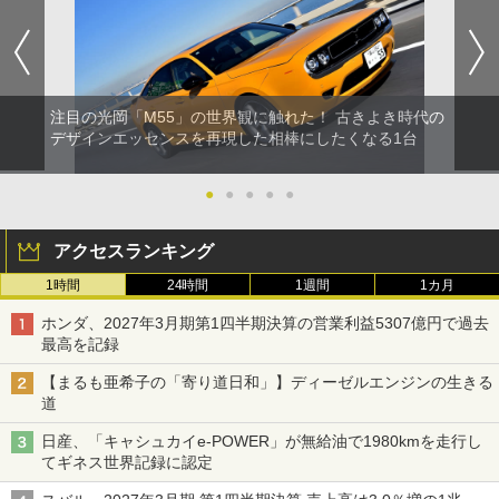
注目の光岡「M55」の世界観に触れた！ 古きよき時代の
デザインエッセンスを再現した相棒にしたくなる1台
●
●
●
●
●
アクセスランキング
1時間
24時間
1週間
1カ月
ホンダ、2027年3月期第1四半期決算の営業利益5307億円で過去
最高を記録
【まるも亜希子の「寄り道日和」】ディーゼルエンジンの生きる
道
日産、「キャシュカイe-POWER」が無給油で1980kmを走行し
てギネス世界記録に認定