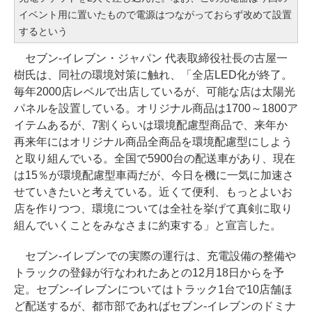
イベント用に置いたもので電源はつながっておらず改めて設置
するという
セブン-イレブン・ジャパン 代表取締役社長の古屋一
樹氏は、同社の環境対策に触れ、「全店LED化が終了。
毎年2000店レベルで出店しているが、可能な店は太陽光
パネルを設置している。オリジナル商品は1700～1800ア
イテムあるが、7割くらいは環境配慮型商品で、来年か
再来年にはオリジナル商品全商品を環境配慮型にしよう
と取り組んでいる。全国で5900台の配送車があり、現在
は15％が環境配慮型車両だが、今日を機に一気に加速さ
せていきたいと考えている。近くて便利、もっとよいお
店を作りつつ、環境については全社を挙げて真剣に取り
組んでいくことをみなさまに約束する」と宣言した。
セブン-イレブンでの実際の運行は、充電設備の整備や
トラックの登録が行なわれたあとの12月18日からを予
定。セブン-イレブンについてはトラック1台で10店舗ほ
ど配送するが、都市部であればセブン-イレブンのドミナ