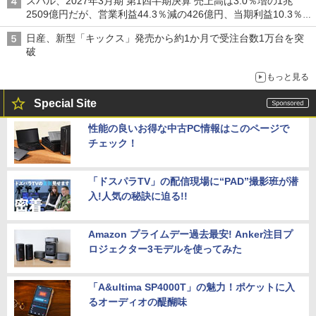
スバル、2027年3月期 第1四半期決算 売上高は3.0％増の1兆
2509億円だが、営業利益44.3％減の426億円、当期利益10.3％減
の492億円で増収減益
日産、新型「キックス」発売から約1か月で受注台数1万台を突
破
もっと見る
Special Site
性能の良いお得な中古PC情報はこのページで
チェック！
「ドスパラTV」の配信現場に“PAD”撮影班が潜
入!人気の秘訣に迫る!!
Amazon プライムデー過去最安! Anker注目プ
ロジェクター3モデルを使ってみた
「A&ultima SP4000T」の魅力！ポケットに入
るオーディオの醍醐味