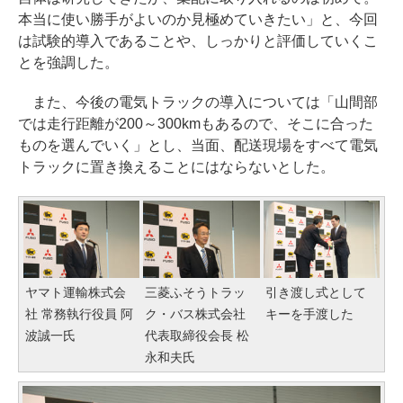
本当に使い勝手がよいのか見極めていきたい」と、今回
は試験的導入であることや、しっかりと評価していくこ
とを強調した。
また、今後の電気トラックの導入については「山間部
では走行距離が200～300kmもあるので、そこに合った
ものを選んでいく」とし、当面、配送現場をすべて電気
トラックに置き換えることにはならないとした。
ヤマト運輸株式会
三菱ふそうトラッ
引き渡し式として
社 常務執行役員 阿
ク・バス株式会社
キーを手渡した
波誠一氏
代表取締役会長 松
永和夫氏