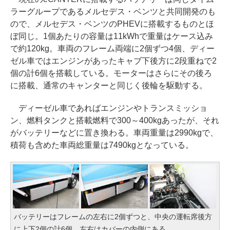
ラーグループであるメルセデス・ベンツと共同開発のも
ので、メルセデス・ベンツのPHEVに搭載するものとほ
ぼ同じ。1個あたりの容量は11kWhで重量はケース込み
で約120kg。車両のフレーム両端に2個ずつ4個、ディー
ゼル車ではエンジンがあったキャブ下後方に2段重ねで2
個の計6個を搭載している。モーターはさらにその後ろ
に搭載、通常のキャンターと同じく後輪を駆動する。
ディーゼル車であればエンジンやトランスミッショ
ン、燃料タンクと搭載燃料で300～400kgあったが、それ
がバッテリーなどに置き換わる。車両重量は2990kgで、
積荷も含めた車両総重量は7490kgとなっている。
バッテリーはフレームの左右に2個ずつと、中央の運転席後方
に上下2個の計6個。左右はカバーの内側にある