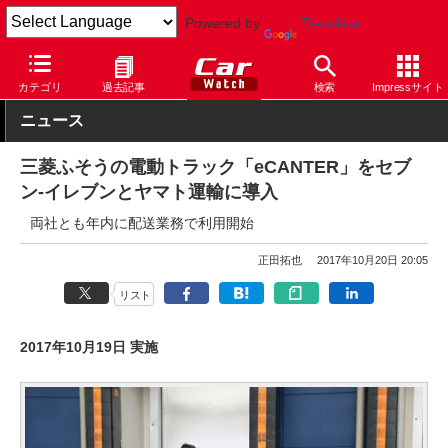
Powered by
Translate
Car Watch
自動車
三菱ふそう
トラック
カテゴリ
過去記事
検索
Impressサイト
ニュース
三菱ふそうの電動トラック「eCANTER」をセブ
ン-イレブンとヤマト運輸に導入
両社とも年内に配送業務で利用開始
正田拓也
2017年10月20日 20:05
リスト
2017年10月19日 実施