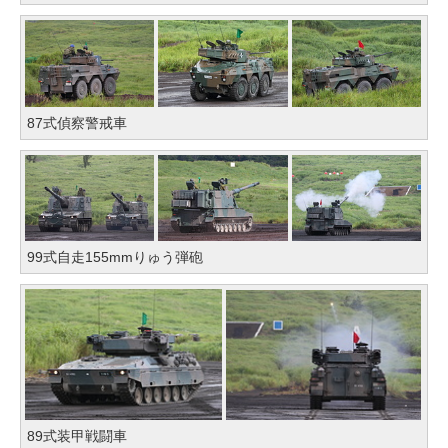
87式偵察警戒車
99式自走155mmりゅう弾砲
89式装甲戦闘車