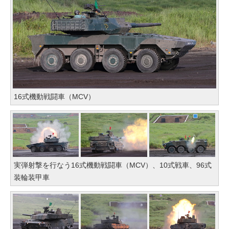
16式機動戦闘車（MCV）
実弾射撃を行なう16式機動戦闘車（MCV）、10式戦車、96式
装輪装甲車