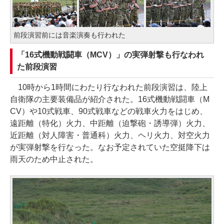
前段演習前には音楽演奏も行われた
「16式機動戦闘車（MCV）」の実弾射撃も行なわれ
た前段演習
10時から1時間にわたり行なわれた前段演習は、陸上
自衛隊の主要装備品が紹介された。16式機動戦闘車（M
CV）や10式戦車、90式戦車などの戦車火力をはじめ、
遠距離（特化）火力、中距離（迫撃砲・誘導弾）火力、
近距離（対人障害・普通科）火力、ヘリ火力、対空火力
が実弾射撃を行なった。なお予定されていた空挺降下は
雨天のため中止された。