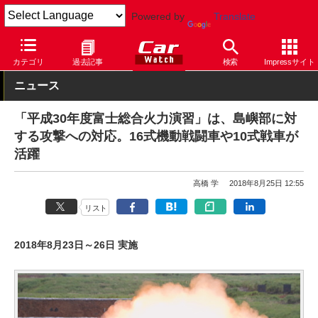
Powered by
Translate
Car Watch
イベント
カテゴリ
過去記事
検索
Impressサイト
ニュース
「平成30年度富士総合火力演習」は、島嶼部に対
する攻撃への対応。16式機動戦闘車や10式戦車が
活躍
高橋 学
2018年8月25日 12:55
リスト
2018年8月23日～26日 実施