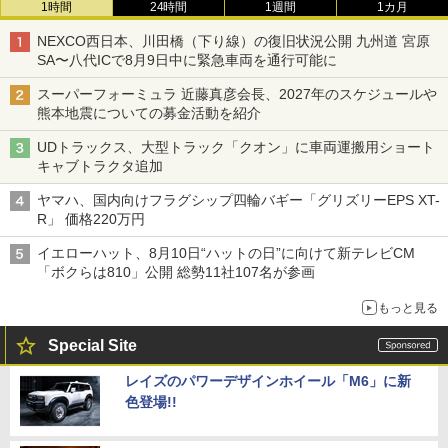
1時間
24時間
1週間
1カ月
NEXCO西日本、川田橋（下り線）の復旧状況公開 九州道 宮原
SA〜八代ICで8月9日中に緊急車両を通行可能に
スーパーフォーミュラ 近藤真彦会長、2027年のスケジュールや
熊本地震についての募金活動を紹介
UDトラックス、大型トラック「クオン」に車両運搬用ショート
キャブトラクタ追加
ヤマハ、国内向けフラグシップ四輪バギー「グリズリーEPS XT-
R」 価格220万円
イエローハット、8月10日“ハットの日”に向けて新テレビCM
「ボクらは810」公開 総勢11社107名が参画
もっと見る
Special Site
レイズのパワーデザインホイール「M6」に新
色登場!!