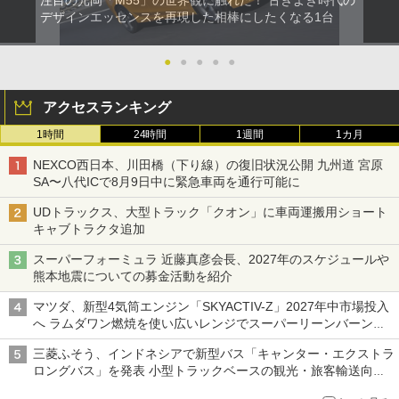
注目の光岡「M55」の世界観に触れた！ 古きよき時代の
デザインエッセンスを再現した相棒にしたくなる1台
●
●
●
●
●
アクセスランキング
1時間
24時間
1週間
1カ月
NEXCO西日本、川田橋（下り線）の復旧状況公開 九州道 宮原
SA〜八代ICで8月9日中に緊急車両を通行可能に
UDトラックス、大型トラック「クオン」に車両運搬用ショート
キャブトラクタ追加
スーパーフォーミュラ 近藤真彦会長、2027年のスケジュールや
熊本地震についての募金活動を紹介
マツダ、新型4気筒エンジン「SKYACTIV-Z」2027年中市場投入
へ ラムダワン燃焼を使い広いレンジでスーパーリーンバーン燃
焼を実現
三菱ふそう、インドネシアで新型バス「キャンター・エクストラ
ロングバス」を発表 小型トラックベースの観光・旅客輸送向け
バス