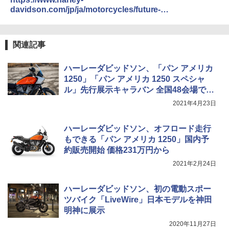
davidson.com/jp/ja/motorcycles/future-
vehicles/livewire.html#8gi5wmPA2tAHfrqj.97
関連記事
ハーレーダビッドソン、「パン アメリカ
1250」「パン アメリカ 1250 スペシャ
ル」先行展示キャラバン 全国48会場で開
催
2021年4月23日
ハーレーダビッドソン、オフロード走行
もできる「パン アメリカ 1250」国内予
約販売開始 価格231万円から
2021年2月24日
ハーレーダビッドソン、初の電動スポー
ツバイク「LiveWire」日本モデルを神田
明神に展示
2020年11月27日