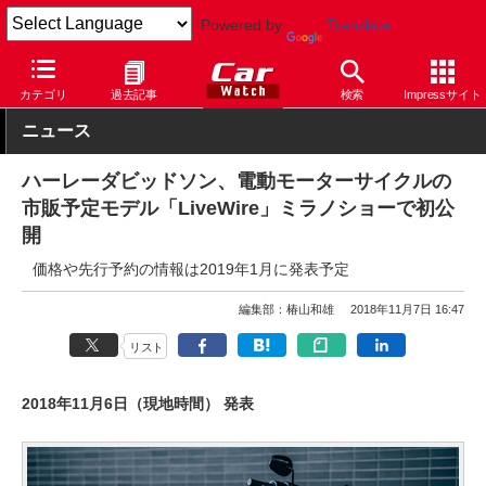
Powered by
Translate
Car Watch
モーターサイクル
海外メーカー
カテゴリ
過去記事
検索
Impressサイト
ニュース
ハーレーダビッドソン、電動モーターサイクルの
市販予定モデル「LiveWire」ミラノショーで初公
開
価格や先行予約の情報は2019年1月に発表予定
編集部：椿山和雄
2018年11月7日 16:47
リスト
2018年11月6日（現地時間） 発表