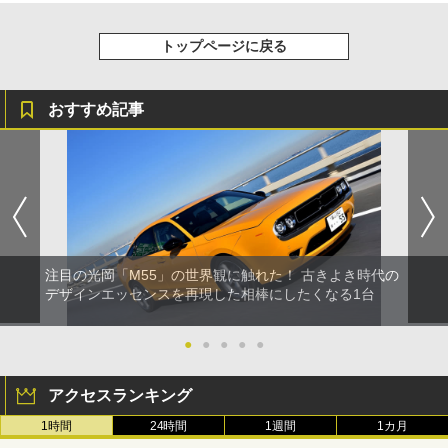
トップページに戻る
おすすめ記事
注目の光岡「M55」の世界観に触れた！ 古きよき時代の
デザインエッセンスを再現した相棒にしたくなる1台
●
●
●
●
●
アクセスランキング
1時間
24時間
1週間
1カ月