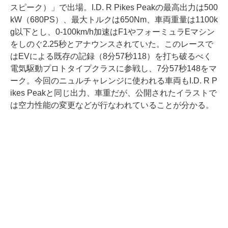
スピーク）」で出場。I.D. R Pikes Peakの最高出力は500
kW（680PS）、最大トルクは650Nm、車両重量は1100k
g以下とし、0-100km/h加速はF1やフォーミュラEマシン
をしのぐ2.25秒とアナウンスされていた。このレースで
はEVによる既存の記録（8分57秒118）を打ち破るべく
電気駆動プロトタイプクラスに参戦し、7分57秒148をマ
ーク。今回のニュルチャレンジに使われる車両もI.D. R P
ikes Peakと同じ出力、車重だが、公開されたイラストで
は空力性能の変更などが行なわれていることが分かる。