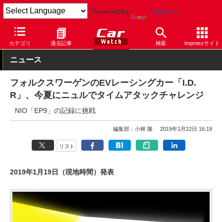
Powered by
Translate
Car Watch
自動車
フォルクスワーゲン
カテゴリ
過去記事
検索
Impressサイト
ニュース
フォルクスワーゲンのEVレーシングカー「I.D.
R」、今夏にニュルでタイムアタックチャレンジ
NIO「EP9」の記録に挑戦
編集部：小林 隆
2019年1月22日 16:19
リスト
2019年1月19日（現地時間）発表