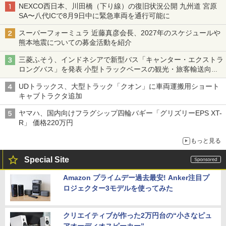
NEXCO西日本、川田橋（下り線）の復旧状況公開 九州道 宮原
SA〜八代ICで8月9日中に緊急車両を通行可能に
スーパーフォーミュラ 近藤真彦会長、2027年のスケジュールや
熊本地震についての募金活動を紹介
三菱ふそう、インドネシアで新型バス「キャンター・エクストラ
ロングバス」を発表 小型トラックベースの観光・旅客輸送向け
バス
UDトラックス、大型トラック「クオン」に車両運搬用ショート
キャブトラクタ追加
ヤマハ、国内向けフラグシップ四輪バギー「グリズリーEPS XT-
R」 価格220万円
もっと見る
Special Site
Amazon プライムデー過去最安! Anker注目プ
ロジェクター3モデルを使ってみた
クリエイティブが作った2万円台の“小さなピュ