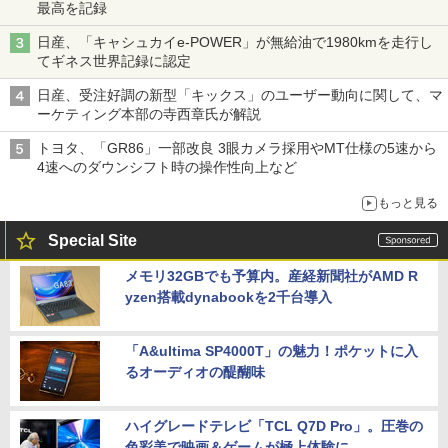
最高を記録
日産、「キャシュカイe-POWER」が無給油で1980kmを走行し
てギネス世界記録に認定
日産、受注好調の新型「キックス」のユーザー動向に関して、マ
ーケティング本部の寺西章氏が解説
トヨタ、「GR86」一部改良 3眼カメラ採用やMT仕様の5速から
4速へのダウンシフト時の操作性向上など
もっと見る
Special Site
メモリ32GBでも予算内。産経新聞社がAMD R
yzen搭載dynabookを2千台導入
「A&ultima SP4000T」の魅力！ポケットに入
るオーディオの醍醐味
ハイグレードテレビ「TCL Q7D Pro」。圧巻の
色彩美で映画＆ゲームが極上体験に