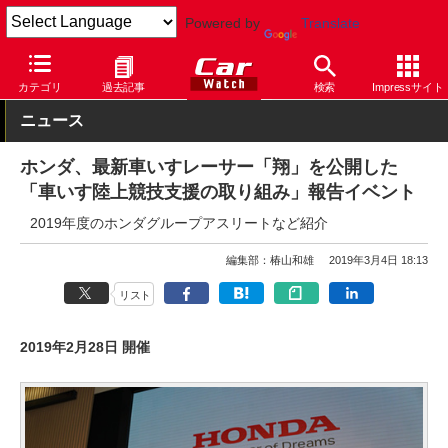
Powered by
Translate
Car Watch
自動車
ホンダ
その他
カテゴリ
過去記事
検索
Impressサイト
ニュース
ホンダ、最新車いすレーサー「翔」を公開した
「車いす陸上競技支援の取り組み」報告イベント
2019年度のホンダグループアスリートなど紹介
編集部：椿山和雄
2019年3月4日 18:13
リスト
2019年2月28日 開催