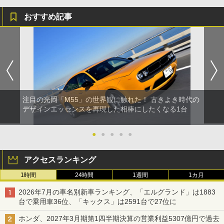
おすすめ記事
注目の光岡「M55」の世界観に触れた！ 古きよき時代の
デザインエッセンスを再現した相棒にしたくなる1台
●
●
●
●
●
アクセスランキング
1時間
24時間
1週間
1カ月
2026年7月の車名別新車ランキング、「エルグランド」は1883
台で乗用車36位、「キックス」は2591台で27位に
ホンダ、2027年3月期第1四半期決算の営業利益5307億円で過去