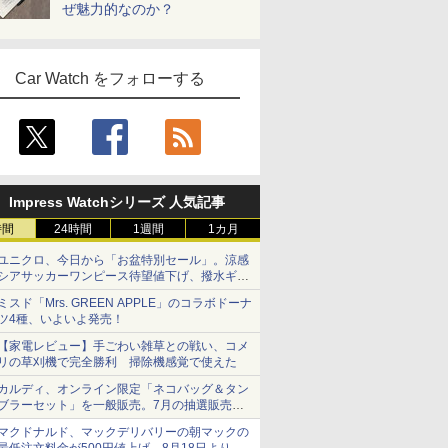
ぜ魅力的なのか？
Car Watch をフォローする
Impress Watchシリーズ 人気記事
時間
24時間
1週間
1カ月
ユニクロ、今日から「お盆特別セール」。涼感
シアサッカーワンピース待望値下げ、撥水ギア
ショーツは1990円に
ミスド「Mrs. GREEN APPLE」のコラボドーナ
ツ4種、いよいよ発売！
【家電レビュー】手ごわい雑草との戦い、コメ
リの草刈機で完全勝利 掃除機感覚で使えた
カルディ、オンライン限定「ネコバッグ＆タン
ブラーセット」を一般販売。7月の抽選販売の
当選無効分
マクドナルド、マックデリバリーの朝マックの