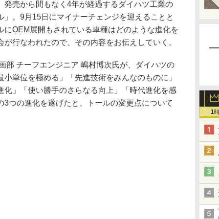
発売から間もなく4年が経過するダイハツ工業の
ル」。9月15日にマイナーチェンジを迎えることと
ルにOEM展開もされている車種はどのような進化を
会が行なわれたので、その内容をお伝えしていく。
画部 チーフエンジニア 嶋村博次氏が、ダイハツの
最小単位を極める」「先進技術をみんなのものに」
進化」「使い勝手のさらなる向上」「時代進化を感
の3つの進化を遂げたと、トールの変更点について
1