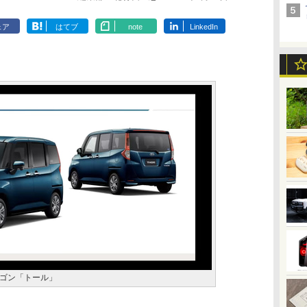
ェア
はてブ
note
LinkedIn
ゴン「トール」