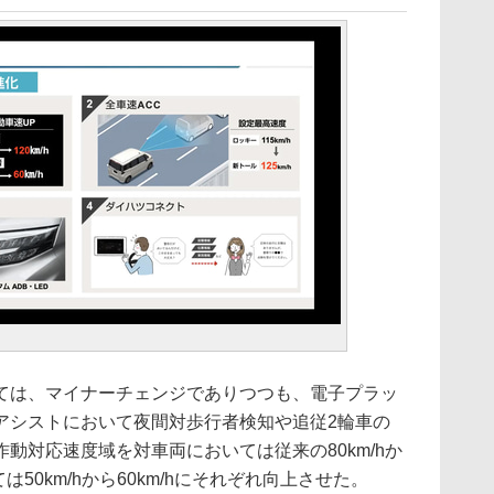
は、マイナーチェンジでありつつも、電子プラッ
アシストにおいて夜間対歩行者検知や追従2輪車の
動対応速度域を対車両においては従来の80km/hか
ては50km/hから60km/hにそれぞれ向上させた。