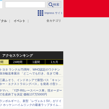
Impress サイト
全カテゴリ
イクル
イベント
アクセスランキング
時間
24時間
1週間
1カ月
トヨタ ランクル75周年、WHO認定のワクチン
保冷輸送車展示 「どこへでも行き、生きて帰っ
てこられる」ランドクルーザーで命をつなぐ
三菱ふそう、インドネシアで新型バス「キャン
ター・エクストラロングバス」を発表 小型トラ
ックベースの観光・旅客輸送向けバス
ヤマハ、「YZF-R6レースベース車」現オーダー
で生産終了を決定 価格137万5000円
ランボルギーニ、新型「レヴェルトSV」がドイ
ツ ホッケンハイムリンクの最速ラップタイムを
記録