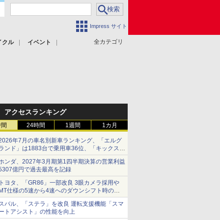
Impress サイト
全カテゴリ
イクル
イベント
アクセスランキング
時間
24時間
1週間
1カ月
2026年7月の車名別新車ランキング、「エルグ
ランド」は1883台で乗用車36位、「キックス」
は2591台で27位に
ホンダ、2027年3月期第1四半期決算の営業利益
5307億円で過去最高を記録
トヨタ、「GR86」一部改良 3眼カメラ採用や
MT仕様の5速から4速へのダウンシフト時の操
作性向上など
スバル、「ステラ」を改良 運転支援機能「スマ
ートアシスト」の性能を向上