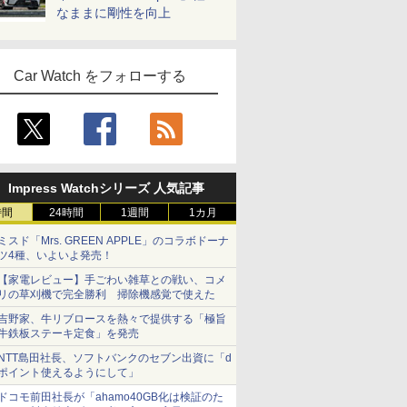
なままに剛性を向上
Car Watch をフォローする
Impress Watchシリーズ 人気記事
時間
24時間
1週間
1カ月
ミスド「Mrs. GREEN APPLE」のコラボドーナ
ツ4種、いよいよ発売！
【家電レビュー】手ごわい雑草との戦い、コメ
リの草刈機で完全勝利 掃除機感覚で使えた
吉野家、牛リブロースを熱々で提供する「極旨
牛鉄板ステーキ定食」を発売
NTT島田社長、ソフトバンクのセブン出資に「d
ポイント使えるようにして」
ドコモ前田社長が「ahamo40GB化は検証のた