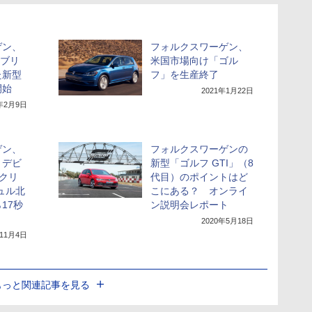
ゲン、
フォルクスワーゲン、
イブリ
米国市場向け「ゴル
た新型
フ」を生産終了
開始
2021年1月22日
1年2月9日
ゲン、
フォルクスワーゲンの
」デビ
新型「ゴルフ GTI」（8
ルクリ
代目）のポイントはど
ュル北
こにある？ オンライ
17秒
ン説明会レポート
2020年5月18日
年11月4日
もっと関連記事を見る