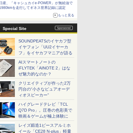
日産、「キャシュカイe-POWER」が無給油で
1980kmを走行してギネス世界記録に認定
もっと見る
Special Site
SOUNDPEATSのイヤカフ型
イヤフォン「UU2イヤーカ
フ」をイヤカフマニアが語る
AIスマートノートの
iFLYTEK「AINOTE 2」はな
ぜ魅力的なのか？
クリエイティブが作った2万
円台の“小さなピュアオーデ
ィオスピーカー”
ハイグレードテレビ「TCL
Q7D Pro」。圧巻の色彩美で
映画＆ゲームが極上体験に
レイズ鍛造1ピースアルミホ
イール「CE28 N-plus」軽量