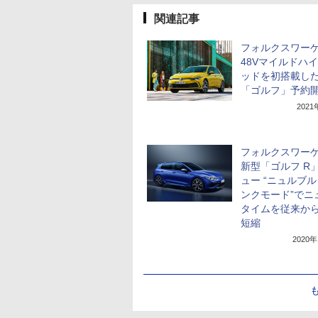
関連記事
フォルクスワー
48Vマイルドハ
ッドを初搭載し
「ゴルフ」予約
202
フォルクスワー
新型「ゴルフ R
ュー “ニュルブ
ンクモード”でニ
タイムを従来から
短縮
2020