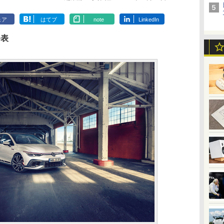
ェア
はてブ
note
LinkedIn
発表