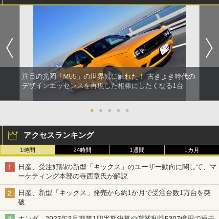
注目の光岡「M55」の世界観に触れた！ 古きよき時代の
デザインエッセンスを再現した相棒にしたくなる1台
●
●
●
●
●
アクセスランキング
1時間
24時間
1週間
1カ月
日産、受注好調の新型「キックス」のユーザー動向に関して、マ
ーケティング本部の寺西章氏が解説
日産、新型「キックス」発売から約1か月で受注台数1万台を突
破
ホンダ、2027年3月期第1四半期決算の営業利益5307億円で過去