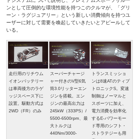
ドシステムについて説明し、プレミアムスポーツサルー
ンとして圧倒的な環境性能を持つこのクルマが、「グリ
ーン・ラグジュアリー」という新しい消費傾向を持つユ
ーザーに対して需要を喚起していきたいとアピールして
いる。
走行用のリチウム
スーパーチャージ
トランスミッショ
イオンバッテリー
ャー付きのV型6気
ンは8速ATのティプ
は車両後方のラゲ
筒3.0リッターエン
トロニックS。変速
ッジスペース下に
ジンを搭載。エン
制御はノーマルと
設置。駆動方式は
ジンの最高出力は
スポーツに加え、
2WD（FR）のみ
245kW（333PS）/
電力消費を効率化
5500-6500rpm、最
するE-パワーモー
大トルクは
ド専用のシフト・
440Nm/3000-
ストラテジーも用