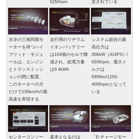
5250rpm
意されている
水冷の三相同期モ
走行用のリチウム
システム総合の最
ーターを持つハイ
イオンバッテリー
高出力は
ブリッド・モジュ
は104個のセルで構
306kW（416PS）/
ールは、エンジン
成され、総電力量
5500rpm、最大ト
とトランスミッシ
は9.4kWh
ルクは
ョンの間に配置。
590Nm/1250-
このモーターの力
4000rpmとなって
だけで135km/hの最
いる
高速を実現する
センターコンソー
基本となるのは
「E-チャージモー