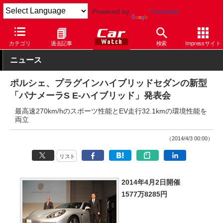
Powered by
Translate
Car Watch
自動車
ポルシェ
Panamera
カテゴリ
過去記事
検索
Impressサイト
ニュース
ポルシェ、プラグインハイブリッドセダンの新型
「パナメーラS E-ハイブリッド」発表会
最高速270km/hのスポーツ性能とEV走行32.1kmの環境性能を
両立
（2014/4/3 00:00）
リスト
2014年4月2日開催
1577万8285円