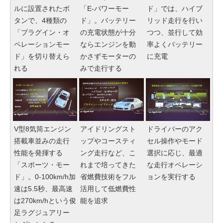
ルに設置されたボ
「E-パワーモー
ド」では、ハイブ
タンで、4種類の
ド」。バッテリー
リッド走行を行い
「プラグイン・オ
の充電状態が十分
つつ、並行して効
ペレーションモー
ならエンジンを動
率よくバッテリー
ド」を切り替えら
かさずモーターの
に充電
れる
みで走行する
V型8気筒エンジン
アイドリングスト
ドライバーのアク
搭載車並みの走行
ップやコースティ
セル操作やモード
性能を発揮する
ング走行など、こ
選択に応じ、最適
「スポーツ・モー
れまで培ってきた
な走行オペレーシ
ド」。0-100km/h加
省燃費技術をフル
ョンを実行する
速は5.5秒、最高速
活用して低燃費性
は270km/hという俊
能を追求
足ラグジュアリー