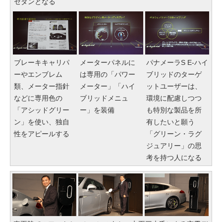
セダンとなる
ブレーキキャリパ
メーターパネルに
パナメーラS E-ハイ
ーやエンブレム
は専用の「パワー
ブリッドのターゲ
類、メーター指針
メーター」「ハイ
ットユーザーは、
などに専用色の
ブリッドメニュ
環境に配慮しつつ
「アシッドグリー
ー」を装備
も特別な製品を所
ン」を使い、独自
有したいと願う
性をアピールする
「グリーン・ラグ
ジュアリー」の思
考を持つ人になる