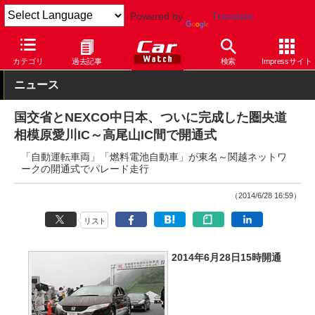
Powered by
Translate
Car Watch
ナビ
その他
カテゴリ
過去記事
検索
Impressサイト
ニュース
国交省とNEXCO中日本、ついに完成した圏央道
相模原愛川IC～高尾山IC間で開通式
「自動運転車両」「燃料電池自動車」が東名～関越ネットワ
ークの開通式でパレード走行
（2014/6/28 16:59）
リスト
2014年6月28日15時開通