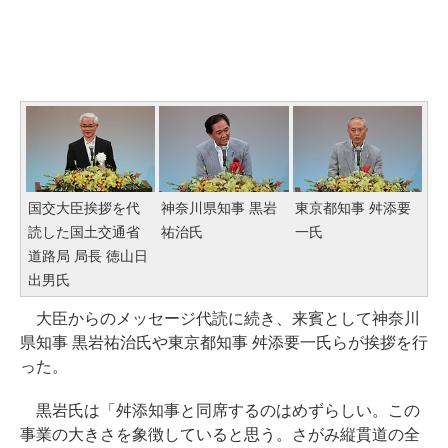
国交大臣挨拶を代
神奈川県知事 黒岩
東京都知事 舛添要
読した国土交通省
祐治氏
一氏
道路局 局長 徳山日
出男氏
大臣からのメッセージ代読に続き、来賓として神奈川
県知事 黒岩祐治氏や東京都知事 舛添要一氏らが挨拶を行
った。
黒岩氏は「舛添知事と同席するのはめずらしい。この
事業の大きさを象徴していると思う。さがみ縦貫道の全