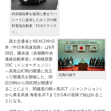
舛添都知事を後席に乗せてパ
レードに参加したホンダの燃
料電池自動車「FCXクラリテ
ィ」
国土交通省とNEXCO中日
本（中日本高速道路）は6月
28日、圏央道（首都圏中央
連絡自動車道）の相模原愛
川IC（インターチェンジ）
～高尾山IC間の開通に先立
式典の様子
って開通式を開催した。同
日15時から同区間が開通す
ることにより、関越道の鶴ヶ島JCT（ジャンクション）
から東名高速 海老名JCTまでが1本の道路で結ばれるこ
とになる。