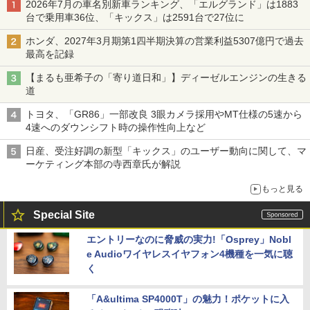
2026年7月の車名別新車ランキング、「エルグランド」は1883
台で乗用車36位、「キックス」は2591台で27位に
ホンダ、2027年3月期第1四半期決算の営業利益5307億円で過去
最高を記録
【まるも亜希子の「寄り道日和」】ディーゼルエンジンの生きる
道
トヨタ、「GR86」一部改良 3眼カメラ採用やMT仕様の5速から
4速へのダウンシフト時の操作性向上など
日産、受注好調の新型「キックス」のユーザー動向に関して、マ
ーケティング本部の寺西章氏が解説
もっと見る
Special Site
エントリーなのに脅威の実力!「Osprey」Nobl
e Audioワイヤレスイヤフォン4機種を一気に聴
く
「A&ultima SP4000T」の魅力！ポケットに入