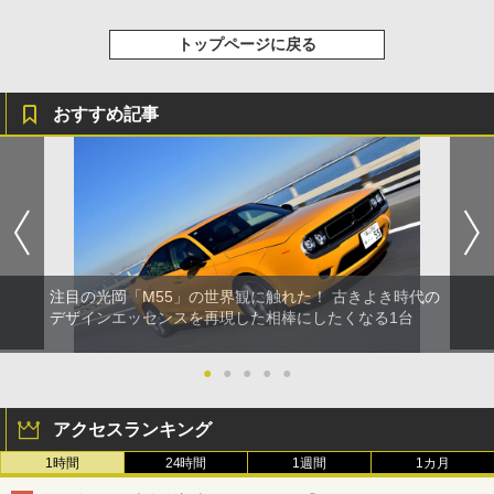
トップページに戻る
おすすめ記事
注目の光岡「M55」の世界観に触れた！ 古きよき時代の
デザインエッセンスを再現した相棒にしたくなる1台
●
●
●
●
●
アクセスランキング
1時間
24時間
1週間
1カ月