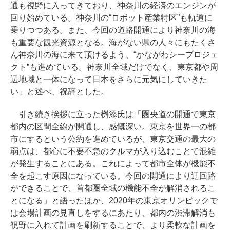
通も視野に入ってきており、神奈川の経済のエンジンが
回り始めている。神奈川の“ロボット産業特区”も軌道に
乗りつつある。また、今回の道路開通により神奈川の海
も重要な観光資源となる。海がない県の人々にもたくさ
ん神奈川の海に来て頂けるよう、“かながわシープロジェ
クト”も進めている。神奈川全域だけでなく、東京都や周
辺地域と一体になって日本をさらに元気にしていきた
い」と述べ、祝辞とした。
引き続き挨拶に立った桝添氏は「圏央道の開通で東京
都内の区間全線が開通し、感慨深い。東京を世界一の都
市にするという公約を進めているが、東京交通の最大の
弱点は、都心に不要不急のクルマが入り込むことで混雑
が発生することにある。これによって都市全体が機能不
全を起こす原因になっている。今回の開通により迂回路
ができることで、首都圏全域の機能不全が解消されるこ
とになる」と語ったほか、2020年の東京オリンピックで
は会場計画の見直しをするにあたり、都内の渋滞解消も
視野に入れて計画を刷新することで、より柔軟な計画を